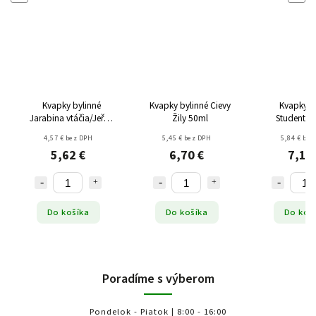
Kvapky bylinné
Kvapky bylinné Cievy
Kvapky b
Jarabina vtáčia/Jeřáb
Žily 50ml
Student NO
ptačí 50ml
50m
4,57 € bez DPH
5,45 € bez DPH
5,84 € bez
5,62 €
6,70 €
7,18
Do košíka
Do košíka
Do koš
Poradíme s výberom
Pondelok - Piatok | 8:00 - 16:00