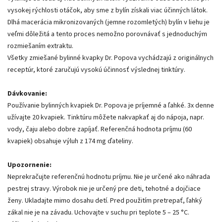
vysokej rýchlosti otáčok, aby sme z bylín získali viac účinných látok.
Dlhá macerácia mikronizovaných (jemne rozomletých) bylín v liehu je
veľmi dôležitá a tento proces nemožno porovnávať s jednoduchým
rozmiešaním extraktu.
Všetky zmiešané bylinné kvapky Dr. Popova vychádzajú z originálnych
receptúr, ktoré zaručujú vysokú účinnosť výslednej tinktúry.
Dávkovanie:
Používanie bylinných kvapiek Dr. Popova je príjemné a ľahké. 3x denne
užívajte 20 kvapiek. Tinktúru môžete nakvapkať aj do nápoja, napr.
vody, čaju alebo dobre zapíjať. Referenčná hodnota príjmu (60
kvapiek) obsahuje výluh z 174 mg ďateliny.
Upozornenie:
Neprekračujte referenčnú hodnotu príjmu. Nie je určené ako náhrada
pestrej stravy. Výrobok nie je určený pre deti, tehotné a dojčiace
ženy. Ukladajte mimo dosahu detí. Pred použitím pretrepať, ľahký
zákal nie je na závadu. Uchovajte v suchu pri teplote 5 – 25 °C.