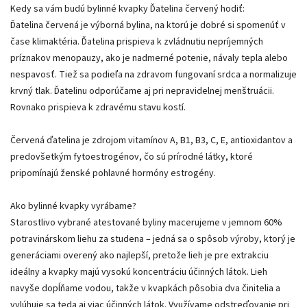
Kedy sa vám budú bylinné kvapky Ďatelina červený hodiť:
Ďatelina červená je výborná bylina, na ktorú je dobré si spomenúť v
čase klimaktéria. Ďatelina prispieva k zvládnutiu nepríjemných
príznakov menopauzy, ako je nadmerné potenie, návaly tepla alebo
nespavosť. Tiež sa podieľa na zdravom fungovaní srdca a normalizuje
krvný tlak. Ďatelinu odporúčame aj pri nepravidelnej menštruácii.
Rovnako prispieva k zdravému stavu kostí.
Červená ďatelina je zdrojom vitamínov A, B1, B3, C, E, antioxidantov a
predovšetkým fytoestrogénov, čo sú prírodné látky, ktoré
pripomínajú ženské pohlavné hormóny estrogény.
Ako bylinné kvapky vyrábame?
Starostlivo vybrané atestované byliny macerujeme v jemnom 60%
potravinárskom liehu za studena – jedná sa o spôsob výroby, ktorý je
generáciami overený ako najlepší, pretože lieh je pre extrakciu
ideálny a kvapky majú vysokú koncentráciu účinných látok. Lieh
navyše dopĺňame vodou, takže v kvapkách pôsobia dva činitelia a
vylúhuje sa teda aj viac účinných látok. Využívame odstreďovanie pri