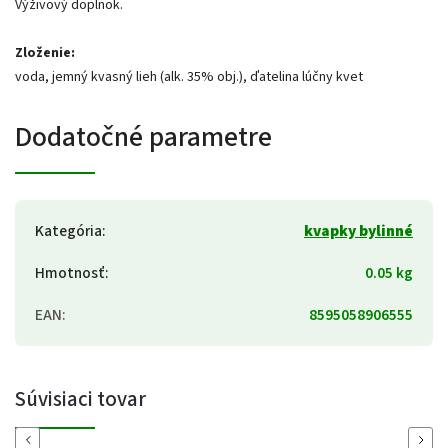
Výživový doplnok.
Zloženie:
voda, jemný kvasný lieh (alk. 35% obj.), ďatelina lúčny kvet
Dodatočné parametre
Kategória
:
kvapky bylinné
Hmotnosť
:
0.05 kg
EAN
:
8595058906555
Súvisiaci tovar
Previous
Next