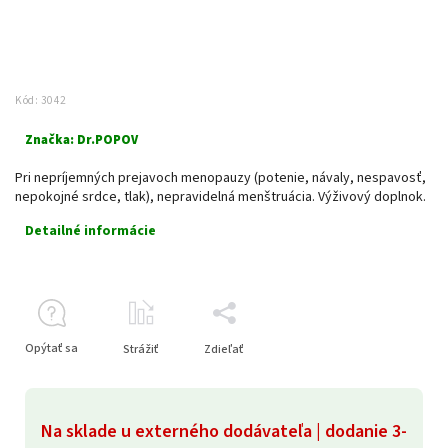
Kód:
3042
Značka:
Dr.POPOV
Pri nepríjemných prejavoch menopauzy (potenie, návaly, nespavosť,
nepokojné srdce, tlak), nepravidelná menštruácia. Výživový doplnok.
Detailné informácie
Opýtať sa
Strážiť
Zdieľať
Na sklade u externého dodávateľa | dodanie 3-