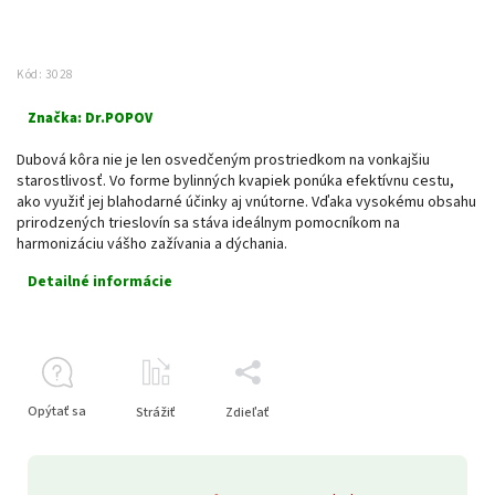
Kód:
3028
Značka:
Dr.POPOV
Dubová kôra nie je len osvedčeným prostriedkom na vonkajšiu
starostlivosť. Vo forme bylinných kvapiek ponúka efektívnu cestu,
ako využiť jej blahodarné účinky aj vnútorne. Vďaka vysokému obsahu
prirodzených trieslovín sa stáva ideálnym pomocníkom na
harmonizáciu vášho zažívania a dýchania.
Detailné informácie
Opýtať sa
Strážiť
Zdieľať