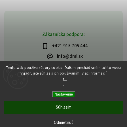
Zákaznícka podpora:
+421 915 705 444
info@dml.sk
Tento web používa súbory cookie. Ďalším prechádzaním tohto webu
vyjadrujete súhlas s ich používaním. Viac informácií
tu
.
Copyright 2026
bifeedus | BIO | DIA | BEZLEPKOVÉ POTRAVINY
. Všetky
Nastavenie
práva vyhradené.
Vytvořil
Shoptet
| Design
Shoptak.cz
Súhlasím
Odmietnuť
Tvoja strava je tvojím liekom | Hippokrates