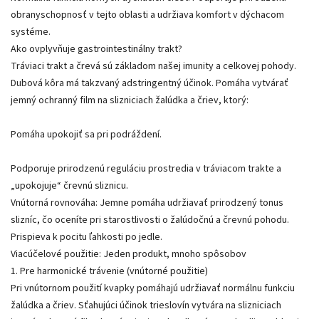
obranyschopnosť v tejto oblasti a udržiava komfort v dýchacom
systéme.
Ako ovplyvňuje gastrointestinálny trakt?
Tráviaci trakt a črevá sú základom našej imunity a celkovej pohody.
Dubová kôra má takzvaný adstringentný účinok. Pomáha vytvárať
jemný ochranný film na slizniciach žalúdka a čriev, ktorý:
Pomáha upokojiť sa pri podráždení.
Podporuje prirodzenú reguláciu prostredia v tráviacom trakte a
„upokojuje“ črevnú sliznicu.
Vnútorná rovnováha: Jemne pomáha udržiavať prirodzený tonus
slizníc, čo oceníte pri starostlivosti o žalúdočnú a črevnú pohodu.
Prispieva k pocitu ľahkosti po jedle.
Viacúčelové použitie: Jeden produkt, mnoho spôsobov
1. Pre harmonické trávenie (vnútorné použitie)
Pri vnútornom použití kvapky pomáhajú udržiavať normálnu funkciu
žalúdka a čriev. Sťahujúci účinok trieslovín vytvára na slizniciach