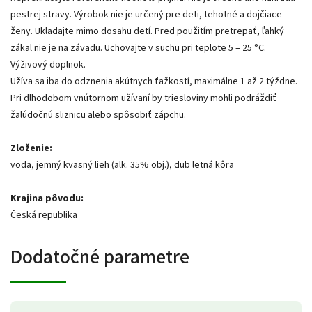
pestrej stravy. Výrobok nie je určený pre deti, tehotné a dojčiace
ženy. Ukladajte mimo dosahu detí. Pred použitím pretrepať, ľahký
zákal nie je na závadu. Uchovajte v suchu pri teplote 5 – 25 °C.
Výživový doplnok.
Užíva sa iba do odznenia akútnych ťažkostí, maximálne 1 až 2 týždne.
Pri dlhodobom vnútornom užívaní by triesloviny mohli podráždiť
žalúdočnú sliznicu alebo spôsobiť zápchu.
Zloženie:
voda, jemný kvasný lieh (alk. 35% obj.), dub letná kôra
Krajina pôvodu:
Česká republika
Dodatočné parametre