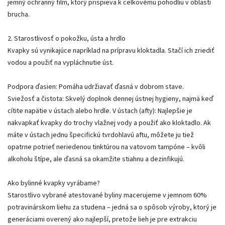
jemný ochranný film, ktorý prispieva k celkovému pohodliu v oblasti
brucha.
2. Starostlivosť o pokožku, ústa a hrdlo
Kvapky sú vynikajúce napríklad na prípravu kloktadla. Stačí ich zriediť
vodou a použiť na vypláchnutie úst.
Podpora ďasien: Pomáha udržiavať ďasná v dobrom stave.
Sviežosť a čistota: Skvelý doplnok dennej ústnej hygieny, najmä keď
cítite napätie v ústach alebo hrdle. V ústach (afty): Najlepšie je
nakvapkať kvapky do trochy vlažnej vody a použiť ako kloktadlo. Ak
máte v ústach jednu špecifickú tvrdohlavú aftu, môžete ju tiež
opatrne potrieť neriedenou tinktúrou na vatovom tampóne – kvôli
alkoholu štípe, ale ďasná sa okamžite stiahnu a dezinfikujú.
Ako bylinné kvapky vyrábame?
Starostlivo vybrané atestované byliny macerujeme v jemnom 60%
potravinárskom liehu za studena – jedná sa o spôsob výroby, ktorý je
generáciami overený ako najlepší, pretože lieh je pre extrakciu