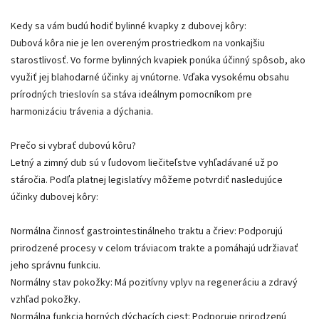
Kedy sa vám budú hodiť bylinné kvapky z dubovej kôry:
Dubová kôra nie je len overeným prostriedkom na vonkajšiu
starostlivosť. Vo forme bylinných kvapiek ponúka účinný spôsob, ako
využiť jej blahodarné účinky aj vnútorne. Vďaka vysokému obsahu
prírodných trieslovín sa stáva ideálnym pomocníkom pre
harmonizáciu trávenia a dýchania.
Prečo si vybrať dubovú kôru?
Letný a zimný dub sú v ľudovom liečiteľstve vyhľadávané už po
stáročia. Podľa platnej legislatívy môžeme potvrdiť nasledujúce
účinky dubovej kôry:
Normálna činnosť gastrointestinálneho traktu a čriev: Podporujú
prirodzené procesy v celom tráviacom trakte a pomáhajú udržiavať
jeho správnu funkciu.
Normálny stav pokožky: Má pozitívny vplyv na regeneráciu a zdravý
vzhľad pokožky.
Normálna funkcia horných dýchacích ciest: Podporuje prirodzenú