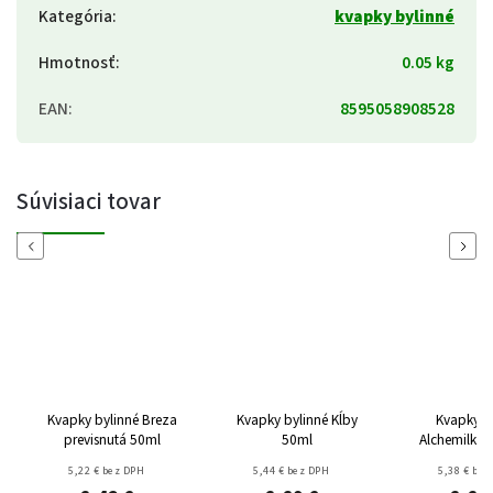
Kategória
:
kvapky bylinné
Hmotnosť
:
0.05 kg
EAN
:
8595058908528
Súvisiaci tovar
Previous
Next
Kvapky bylinné Breza
Kvapky bylinné Kĺby
Kvapky b
previsnutá 50ml
50ml
Alchemilka 
50m
5,22 € bez DPH
5,44 € bez DPH
5,38 € bez