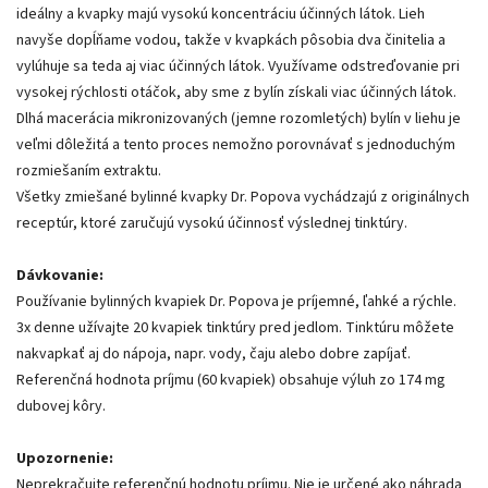
ideálny a kvapky majú vysokú koncentráciu účinných látok. Lieh
navyše dopĺňame vodou, takže v kvapkách pôsobia dva činitelia a
vylúhuje sa teda aj viac účinných látok. Využívame odstreďovanie pri
vysokej rýchlosti otáčok, aby sme z bylín získali viac účinných látok.
Dlhá macerácia mikronizovaných (jemne rozomletých) bylín v liehu je
veľmi dôležitá a tento proces nemožno porovnávať s jednoduchým
rozmiešaním extraktu.
Všetky zmiešané bylinné kvapky Dr. Popova vychádzajú z originálnych
receptúr, ktoré zaručujú vysokú účinnosť výslednej tinktúry.
Dávkovanie:
Používanie bylinných kvapiek Dr. Popova je príjemné, ľahké a rýchle.
3x denne užívajte 20 kvapiek tinktúry pred jedlom. Tinktúru môžete
nakvapkať aj do nápoja, napr. vody, čaju alebo dobre zapíjať.
Referenčná hodnota príjmu (60 kvapiek) obsahuje výluh zo 174 mg
dubovej kôry.
Upozornenie:
Neprekračujte referenčnú hodnotu príjmu. Nie je určené ako náhrada