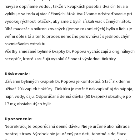
navyše dopĺňame vodou, takže v kvapkách pôsobia dva činitelia a
vylúhuje sa teda aj viac účinných látok. Využívame odstreďovanie pri
vysokej rýchlosti otáčok, aby sme z bylín získali viac účinných látok.
Dlhá macerácia mikronizovaných (jemne rozomletých) bylín v liehu je
veľmi dôležitá a tento proces nemožno porovnávať s jednoduchým
rozmiešaním extraktu.
Všetky zmiešané bylinné kvapky Dr. Popova vychádzajú z originálnych
receptúr, ktoré zaručujú vysokú účinnosť výslednej tinktúry.
Dávkovanie:
Užívanie bylinných kvapiek Dr. Popova je komfortná. Stačí 3 x denne
užívať 20 kvapiek tinktúry. Tinktúru je možné nakvapkať aj do nápoja,
napr. vody, čaju. Odporúčaná denná dávka (60 kvapiek) obsahuje po
17 mg obsiahnutých bylín.
Upozornenie:
Neprekračujte odporúčanú dennú dávku. Nie je určené ako náhrada
pestrej stravy. Výrobok nie je určený pre deti, tehotné a dojčiace