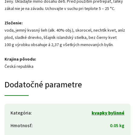
ženy. Ukladajte mimo dosahu detí. Pred použitím pretrepať, ľahký
zákal nie je na závadu. Uchovajte v suchu pri teplote 5 – 25 °C.
Zloženie:
voda, jemný kvasný lieh (alk. 40% obj.), skorocel, nechtík kvet, aníz
plod, sladké drievko, lišajník islandský stielka, bez čierny kvet
100 g výrobku obsahuje á 2,37 g všetkých menovaných bylín.
Krajina pôvodu:
Česká republika
Dodatočné parametre
Kategória
:
kvapky bylinné
Hmotnosť
:
0.05 kg