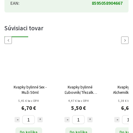
EAN
:
8595058904667
Súvisiaci tovar
Previous
Next
Kvapky bylinné Sex -
Kvapky bylinné
Kvapky b
Muži 50ml
Ľubovník/Třezalka
Alchemilka 
50ml
50m
5,45 € bez DPH
4,47 € bez DPH
5,38 € bez
6,70 €
5,50 €
6,62
Do košíka
Do košíka
Do koš