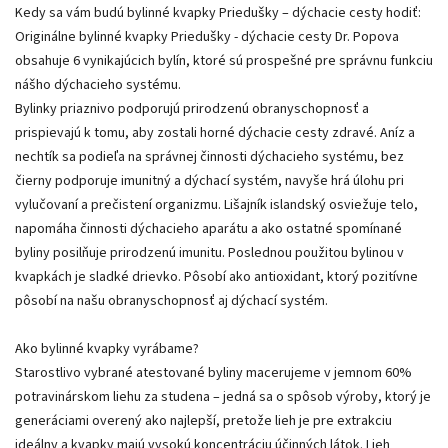
Kedy sa vám budú bylinné kvapky Priedušky – dýchacie cesty hodiť:
Originálne bylinné kvapky Priedušky - dýchacie cesty Dr. Popova
obsahuje 6 vynikajúcich bylín, ktoré sú prospešné pre správnu funkciu
nášho dýchacieho systému.
Bylinky priaznivo podporujú prirodzenú obranyschopnosť a
prispievajú k tomu, aby zostali horné dýchacie cesty zdravé. Aníz a
nechtík sa podieľa na správnej činnosti dýchacieho systému, bez
čierny podporuje imunitný a dýchací systém, navyše hrá úlohu pri
vylučovaní a prečistení organizmu. Lišajník islandský osviežuje telo,
napomáha činnosti dýchacieho aparátu a ako ostatné spomínané
byliny posilňuje prirodzenú imunitu. Poslednou použitou bylinou v
kvapkách je sladké drievko. Pôsobí ako antioxidant, ktorý pozitívne
pôsobí na našu obranyschopnosť aj dýchací systém.
Ako bylinné kvapky vyrábame?
Starostlivo vybrané atestované byliny macerujeme v jemnom 60%
potravinárskom liehu za studena – jedná sa o spôsob výroby, ktorý je
generáciami overený ako najlepší, pretože lieh je pre extrakciu
ideálny a kvapky majú vysokú koncentráciu účinných látok. Lieh