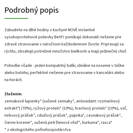
Podrobný popis
Zabudnite na dlhé hodiny v kuchyni! NOVÉ instantné
vysokoproteínové polievky Bett'r ponúkajú dokonalé riešenie pre
zdravé stravovanie v náročnom každodennom živote. Pripravujú sa
rýchlo, obsahujú potrebné množstvo bielkovín a majú jedinečnú chuť.
Pohodlie všade - jeden kompaktný balík; ideálne na nosenie v taške
alebo batohu; perfektné riešenie pre stravovanie v kancelárii alebo
na horách.
Zloženie:
zemiakové lupienky* (sušené zemiaky*, antioxidant: rozmarínový
extrakt*) (70%), ryžový proteín* (10%), hrachový proteín* (10%), soľ,
mrkvový prášok*, cibuľový prášok*, paprika*, cesnakový prášok*,
čierne korenie*, sušená petržlenová vňať*, kurkuma*, rasca*
* z ekologického poľnohospodárstva