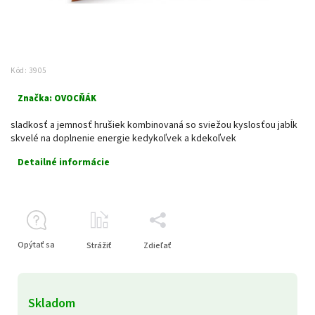
Kód:
3905
Značka:
OVOCŇÁK
sladkosť a jemnosť hrušiek kombinovaná so sviežou kyslosťou jabĺk
skvelé na doplnenie energie kedykoľvek a kdekoľvek
Detailné informácie
Opýtať sa
Strážiť
Zdieľať
Skladom