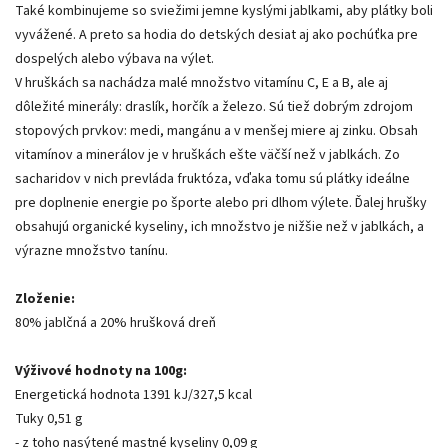
Také kombinujeme so sviežimi jemne kyslými jablkami, aby plátky boli
vyvážené. A preto sa hodia do detských desiat aj ako pochúťka pre
dospelých alebo výbava na výlet.
V hruškách sa nachádza malé množstvo vitamínu C, E a B, ale aj
dôležité minerály: draslík, horčík a železo. Sú tiež dobrým zdrojom
stopových prvkov: medi, mangánu a v menšej miere aj zinku. Obsah
vitamínov a minerálov je v hruškách ešte väčší než v jablkách. Zo
sacharidov v nich prevláda fruktóza, vďaka tomu sú plátky ideálne
pre doplnenie energie po športe alebo pri dlhom výlete. Ďalej hrušky
obsahujú organické kyseliny, ich množstvo je nižšie než v jablkách, a
výrazne množstvo tanínu.
Zloženie:
80% jablčná a 20% hrušková dreň
Výživové hodnoty na 100g:
Energetická hodnota 1391 kJ/327,5 kcal
Tuky 0,51 g
- z toho nasýtené mastné kyseliny 0,09 g