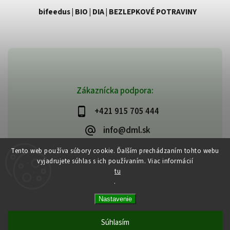
bifeedus | BIO | DIA | BEZLEPKOVÉ POTRAVINY
Zákaznícka podpora:
+421 915 705 444
info@dml.sk
Tento web používa súbory cookie. Ďalším prechádzaním tohto webu
vyjadrujete súhlas s ich používaním. Viac informácií
tu
.
Copyright 2026
bifeedus | BIO | DIA | BEZLEPKOVÉ POTRAVINY
. Všetky
Nastavenie
práva vyhradené.
Vytvořil
Shoptet
| Design
Shoptak.cz
Súhlasím