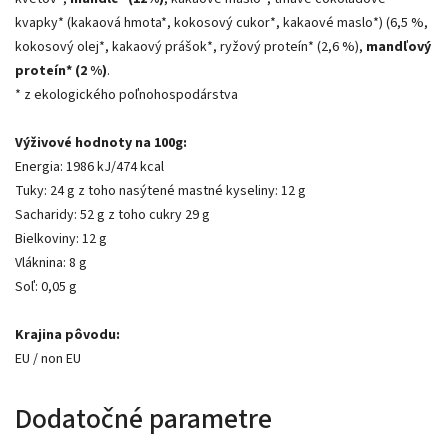
kvapky* (kakaová hmota*, kokosový cukor*, kakaové maslo*) (6,5 %,
kokosový olej*, kakaový prášok*, ryžový proteín* (2,6 %),
mandľový
proteín* (2 %)
.
* z ekologického poľnohospodárstva
Výživové hodnoty na 100g:
Energia: 1986 kJ/474 kcal
Tuky: 24 g z toho nasýtené mastné kyseliny: 12 g
Sacharidy: 52 g z toho cukry 29 g
Bielkoviny: 12 g
Vláknina: 8 g
Soľ: 0,05 g
Krajina pôvodu:
EU / non EU
Dodatočné parametre