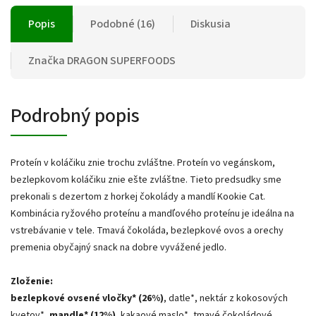
Popis
Podobné (16)
Diskusia
Značka
DRAGON SUPERFOODS
Podrobný popis
Proteín v koláčiku znie trochu zvláštne. Proteín vo vegánskom,
bezlepkovom koláčiku znie ešte zvláštne. Tieto predsudky sme
prekonali s dezertom z horkej čokolády a mandlí Kookie Cat.
Kombinácia ryžového proteínu a mandľového proteínu je ideálna na
vstrebávanie v tele. Tmavá čokoláda, bezlepkové ovos a orechy
premenia obyčajný snack na dobre vyvážené jedlo.
Zloženie:
bezlepkové ovsené vločky* (26%)
, datle*, nektár z kokosových
kvetov*,
mandle* (12%)
, kakaové maslo*, tmavé čokoládové