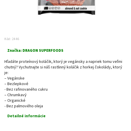
Kód:
2446
Značka:
DRAGON SUPERFOODS
Hľadáte proteínový koláčik, ktorý je vegánsky a napriek tomu veľmi
chutný? Vychutnajte si náš rastlinný koláčik z horkej čokolády, ktorý
je:
– Vegánske
– Bezlepkové
- Bez rafinovaného cukru
– Chrumkavý
– Organické
- Bez palmového oleja
Detailné informácie