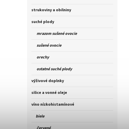
strukoviny a obilniny
suché plody
mrazom sušené ovocie
sušené ovocie
orechy
ostatné suché plody
výživové doplnky
silice a vonné oleje
víno nízkohistamínové
biele
červené