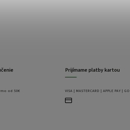
učenie
Prijímame platby kartou
rmo od 50€
VISA | MASTERCARD | APPLE PAY | G