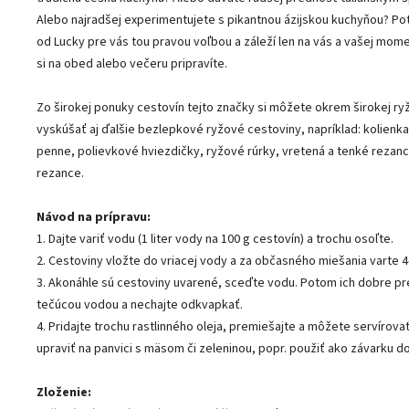
Alebo najradšej experimentujete s pikantnou ázijskou kuchyňou? Po
od Lucky pre vás tou pravou voľbou a záleží len na vás a vašej momen
si na obed alebo večeru pripravíte.
Zo širokej ponuky cestovín tejto značky si môžete okrem širokej ry
vyskúšať aj ďalšie bezlepkové ryžové cestoviny, napríklad: kolienka
penne, polievkové hviezdičky, ryžové rúrky, vretená a tenké rezan
rezance.
Návod na prípravu:
1. Dajte variť vodu (1 liter vody na 100 g cestovín) a trochu osoľte.
2. Cestoviny vložte do vriacej vody a za občasného miešania varte 4
3. Akonáhle sú cestoviny uvarené, sceďte vodu. Potom ich dobre pr
tečúcou vodou a nechajte odkvapkať.
4. Pridajte trochu rastlinného oleja, premiešajte a môžete servírova
upraviť na panvici s mäsom či zeleninou, popr. použiť ako závarku do
Zloženie: