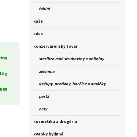
tahini
kaše
káva
konzervárenský tovar
viny
sterilizované strukoviny a obilniny
zelenina
4 kg
kečupy, pretlaky, horčice a omáčky
589
pestá
octy
kozmetika a drogéria
kvapky bylinné