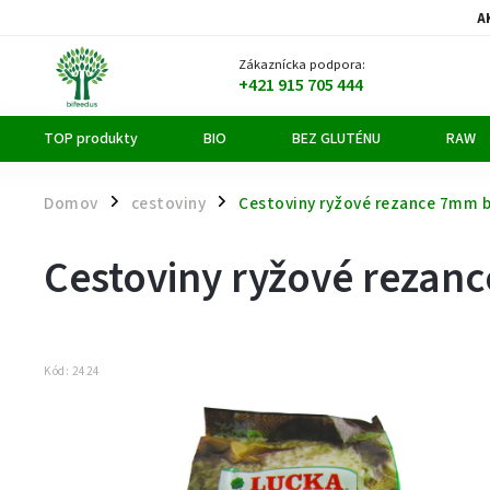
A
Zákaznícka podpora:
+421 915 705 444
TOP produkty
BIO
BEZ GLUTÉNU
RAW
Domov
cestoviny
Cestoviny ryžové rezance 7mm 
/
/
Cestoviny ryžové rezan
Kód:
2424