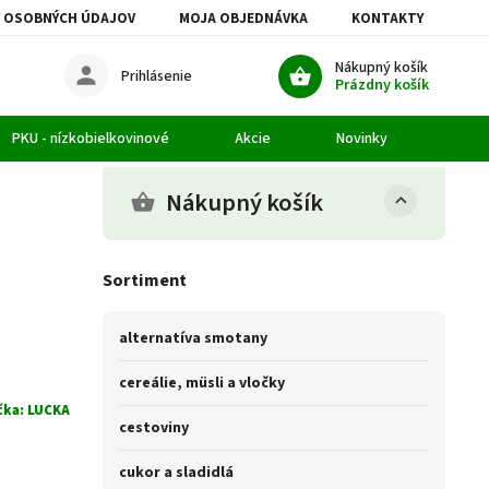
 OSOBNÝCH ÚDAJOV
MOJA OBJEDNÁVKA
KONTAKTY
Nákupný košík
Prihlásenie
Prázdny košík
PKU - nízkobielkovinové
Akcie
Novinky
Článk
Nákupný košík
Sortiment
alternatíva smotany
cereálie, müsli a vločky
čka:
LUCKA
cestoviny
cukor a sladidlá