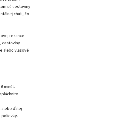
tom sú cestoviny
tálnej chuti, čo
žovej rezance
, cestoviny
ce alebo vlasové
-6 minút.
epláchnite
ť alebo ďalej
 polievky.