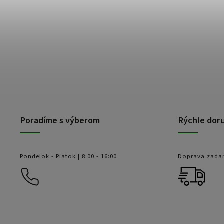
Poradíme s výberom
Rýchle dor
Pondelok - Piatok | 8:00 - 16:00
Doprava zada