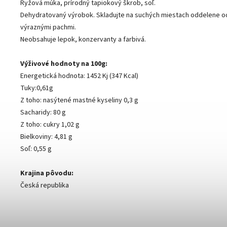
Ryžová múka, prírodný tapiokový škrob, soľ.
Dehydratovaný výrobok. Skladujte na suchých miestach oddelene od
výraznými pachmi.
Neobsahuje lepok, konzervanty a farbivá.
Výživové hodnoty na 100g:
Energetická hodnota: 1452 Kj (347 Kcal)
Tuky:0,61g
Z toho: nasýtené mastné kyseliny 0,3 g
Sacharidy: 80 g
Z toho: cukry 1,02 g
Bielkoviny: 4,81 g
Soľ: 0,55 g
Krajina pôvodu:
Česká republika