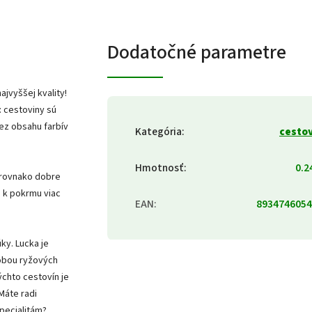
Dodatočné parametre
jvyššej kvality!
: cestoviny sú
ez obsahu farbív
Kategória
:
cesto
Hmotnosť
:
0.2
 rovnako dobre
o k pokrmu viac
EAN
:
8934746054
ky. Lucka je
robou ryžových
ýchto cestovín je
Máte radi
pecialitám?