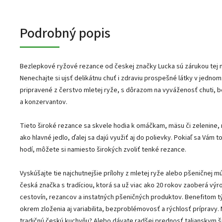
Podrobný popis
Bezlepkové ryžové rezance od českej značky Lucka sú zárukou tej na
Nenechajte si ujsť delikátnu chuť i zdraviu prospešné látky v jednom
pripravené z čerstvo mletej ryže, s dôrazom na vyváženosť chuti, b
a konzervantov.
Tieto široké rezance sa skvele hodia k omáčkam, mäsu či zelenine,
ako hlavné jedlo, ďalej sa dajú využiť aj do polievky. Pokiaľ sa Vám t
hodí, môžete si namiesto širokých zvoliť tenké rezance.
Vyskúšajte tie najchutnejšie prílohy z mletej ryže alebo pšeničnej mú
česká značka s tradíciou, ktorá sa už viac ako 20 rokov zaoberá vý
cestovín, rezancov a instatných pšeničných produktov. Benefitom t
okrem zloženia aj variabilita, bezproblémovosť a rýchlosť prípravy. 
tradičnú českú kuchyňu? Alebo dávate radšej prednosť talianskym š