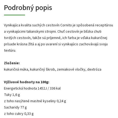
Podrobný popis
Vynikajúca kvalita suchých cestovín Cornito je spôsobená receptúrou
a vynikajúcimi talianskymi strojmi. Chuť cestovín je blízka chuti
tvrdých cestovín, takže sú príjemné, ich farba je vďaka kukuričnej
prísade krásna žltá a aj po uvarení si vynikajúco zachovávajú svoju
textúru.
Zloženie:
kukuričná múka, kukuričný škrob, zemiakové vločky, dextróza
Výživové hodnoty na 100g:
Energetická hodnota 1452J / 336 kal
Tuky 1,6 g
z toho nasýtené mastné kyseliny 0,24 g
Sacharidy 77 g
z toho cukry 0,33 g