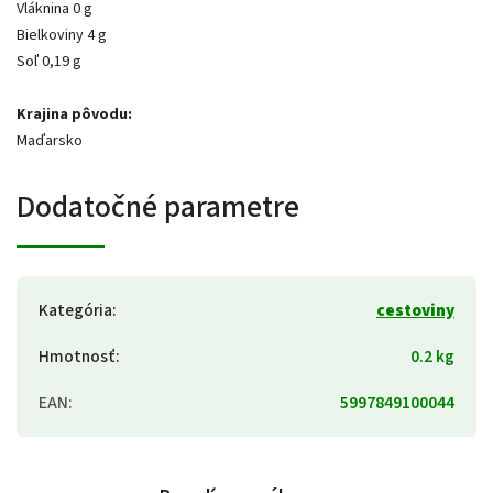
Vláknina 0 g
Bielkoviny 4 g
Soľ 0,19 g
Krajina pôvodu:
Maďarsko
Dodatočné parametre
Kategória
:
cestoviny
Hmotnosť
:
0.2 kg
EAN
:
5997849100044