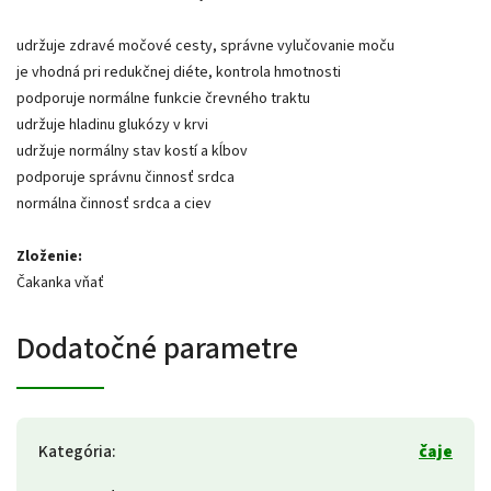
udržuje zdravé močové cesty, správne vylučovanie moču
je vhodná pri redukčnej diéte, kontrola hmotnosti
podporuje normálne funkcie črevného traktu
udržuje hladinu glukózy v krvi
udržuje normálny stav kostí a kĺbov
podporuje správnu činnosť srdca
normálna činnosť srdca a ciev
Zloženie:
Čakanka vňať
Dodatočné parametre
Kategória
:
čaje