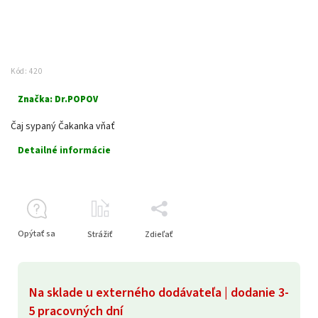
Kód:
420
Značka:
Dr.POPOV
Čaj sypaný Čakanka vňať
Detailné informácie
Opýtať sa
Strážiť
Zdieľať
Na sklade u externého dodávateľa | dodanie 3-
5 pracovných dní