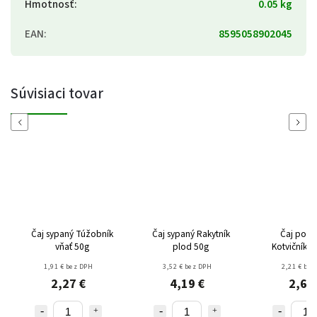
Hmotnosť
:
0.05 kg
EAN
:
8595058902045
Súvisiaci tovar
Previous
Next
Čaj sypaný Túžobník
Čaj sypaný Rakytník
Čaj porc
vňať 50g
plod 50g
Kotvičník v
20g
1,91 € bez DPH
3,52 € bez DPH
2,21 € bez
2,27 €
4,19 €
2,63