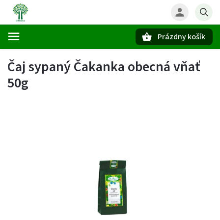
Prázdny košík
Hľadať
Čaj sypaný Čakanka obecná vňať
50g