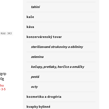
tahini
kaše
káva
Kód:
343
konzervárenský tovar
sterilizované strukoviny a obilniny
zelenina
kečupy, pretlaky, horčice a omáčky
igrip
pestá
30g
ého
octy
 3-5
kozmetika a drogéria
kvapky bylinné