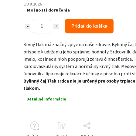
19.8.2026
Možnosti doručenia
Pridať do košíka
Krvný tlak má značný vplyv na naše zdravie. Bylinný čaj 
prispeje k udržaniu jeho správnej hodnoty. Srdcovník, ď
imelo, kozinec a hloh podporujú zdravú činnosť srdca,
kardiovaskulárny systém a normálny krvný tlak. Medovk
ľubovník a lipa majú relaxačné účinky a pôsobia proti st
Bylinný čaj Tlak srdca nie je určený pre osoby trpiac
tlakom.
Detailné informácie