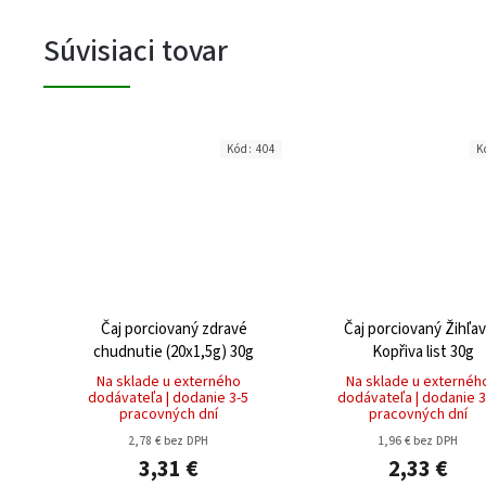
Súvisiaci tovar
Kód:
404
K
Čaj porciovaný zdravé
Čaj porciovaný Žihľav
chudnutie (20x1,5g) 30g
Kopřiva list 30g
Na sklade u externého
Na sklade u externéh
dodávateľa | dodanie 3-5
dodávateľa | dodanie 3
pracovných dní
pracovných dní
2,78 € bez DPH
1,96 € bez DPH
3,31 €
2,33 €