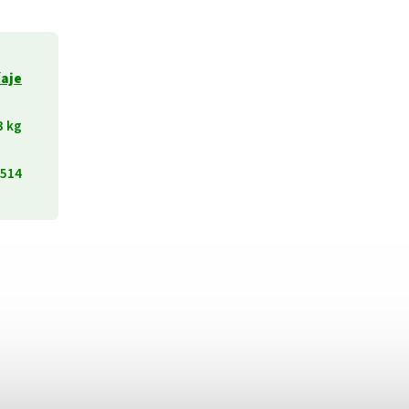
čaje
3 kg
514