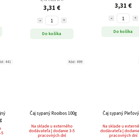
3,31 €
3,31 €
Do košíka
Do košíka
ód:
441
Kód:
499
jný
Čaj sypaný Rooibos 100g
Čaj sypaný Pleťový
0g
Na sklade u externého
Na sklade u extern
o
dodávateľa | dodanie 3-5
dodávateľa | dodanie
-5
pracovných dní
pracovných dní