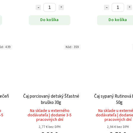
Do košíka
Do košíka
ód:
439
Kód:
359
pečeň
Čaj porciovaný detský Šťastné
Čaj sypaný Rutinová
bruško 30g
50g
o
Na sklade u externého
Na sklade u extern
-5
dodávateľa | dodanie 3-5
dodávateľa | dodanie
pracovných dní
pracovných dní
2,77 € bez DPH
2,94 € bez DPH