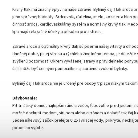
Krvný tlak má značný vplyv na naše zdravie. Bylinný čaj Tlak srdca pr
jeho správnej hodnoty. Srdcovník, ďatelina, imelo, kozinec a hloh p
činnosť srdca, kardiovaskulárny systém a normálny krvný tlak. Medo
lipa majú relaxačné účinky a pôsobia proti stresu.
Zdravé srdce a optimálny krvný tlak sú piliermi našej vitality a dlho
dnešnej dobe, plnej stresu a rýchleho životného tempa, je dôležité
zvýšenú pozornosť. Okrem vyváženej stravy a pravidelného pohyb
úsilí môžu byť cennými pomocníkmi aj správne zvolené bylinky.
Bylinný čaj Tlak srdca nie je určený pre osoby trpiace nízkym tlakom
Dávkovanie:
Piť tri šálky denne, najlepšie ráno a večer, ľubovoľne pred jedlom a
možné dochutiť medom, sirupom alebo citrónom a doladiť tak čaj k 
Jeden nálevový sáčok prelejte 0,25 l vriacej vody, prikryte, nechajte
potom ho vypite.