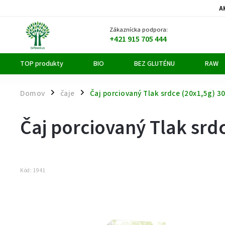
A
Zákaznícka podpora:
+421 915 705 444
TOP produkty
BIO
BEZ GLUTÉNU
RAW
Domov
čaje
Čaj porciovaný Tlak srdce (20x1,5g) 3
/
/
Čaj porciovaný Tlak srd
Kód:
1941