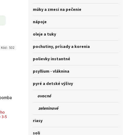
múky a zmesi na pečenie
nápoje
oleje a tuky
pochutiny, prísady a korenia
Kód:
502
polievky instantné
psyllium - vláknina
pyré a detské výživy
ovocné
 bomba
zeleninové
ého
 3-5
riasy
soli