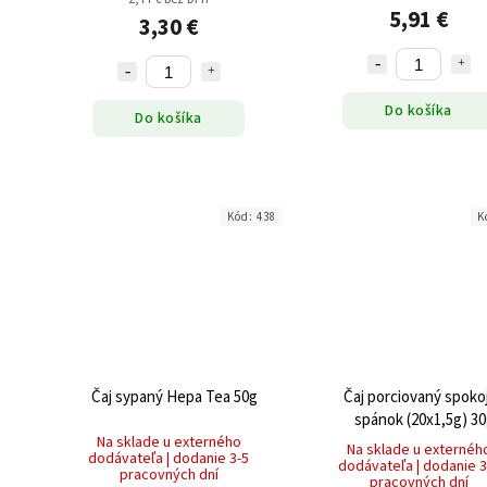
5,91 €
3,30 €
Do košíka
Do košíka
Kód:
438
K
Čaj sypaný Hepa Tea 50g
Čaj porciovaný spoko
spánok (20x1,5g) 3
Na sklade u externého
Na sklade u externéh
dodávateľa | dodanie 3-5
dodávateľa | dodanie 3
pracovných dní
pracovných dní