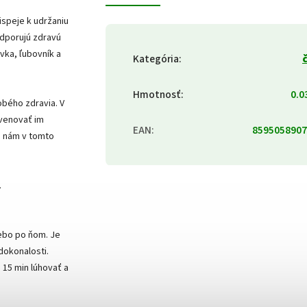
ispeje k udržaniu
odporujú zdravú
vka, ľubovník a
Kategória
:
Hmotnosť
:
0.0
dobého zdravia. V
 venovať im
EAN
:
8595058907
u nám v tomto
.
lebo po ňom. Je
dokonalosti.
 15 min lúhovať a