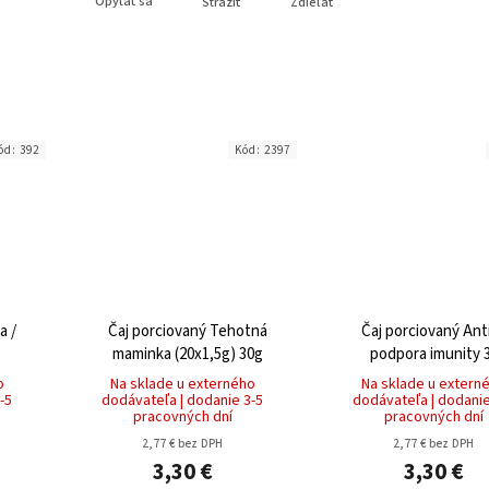
Opýtať sa
Strážiť
Zdieľať
ód:
392
Kód:
2397
a /
Čaj porciovaný Tehotná
Čaj porciovaný Ant
maminka (20x1,5g) 30g
podpora imunity 
o
Na sklade u externého
Na sklade u extern
-5
dodávateľa | dodanie 3-5
dodávateľa | dodanie
pracovných dní
pracovných dní
2,77 € bez DPH
2,77 € bez DPH
3,30 €
3,30 €