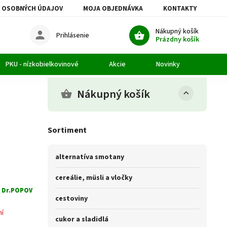
 OSOBNÝCH ÚDAJOV
MOJA OBJEDNÁVKA
KONTAKTY
Nákupný košík
Prihlásenie
Prázdny košík
PKU - nízkobielkovinové
Akcie
Novinky
Článk
Nákupný košík
Sortiment
alternatíva smotany
cereálie, müsli a vločky
:
Dr.POPOV
cestoviny
ní
cukor a sladidlá