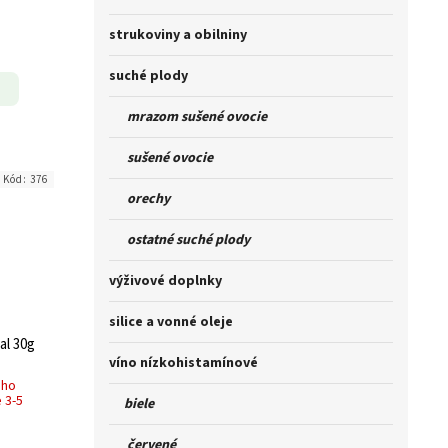
strukoviny a obilniny
suché plody
mrazom sušené ovocie
sušené ovocie
Kód:
376
orechy
ostatné suché plody
výživové doplnky
silice a vonné oleje
al 30g
víno nízkohistamínové
ého
 3-5
biele
červené