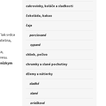
cukrovinky, koláče a sladkosti
čokoláda, kakao
čaje
Tlak srdca
porciované
atelina,
sypané
a,
chlieb, pečivo
resu.
e nízkym
chrumky a slané pochutiny
džemy a nátierky
sladké
slané
orieškové