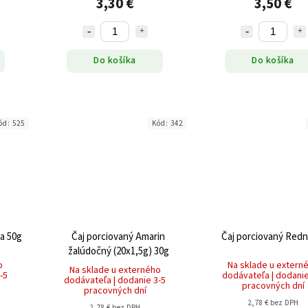
3,30 €
3,50 €
Do košíka
Do košíka
ód:
525
Kód:
342
ra 50g
Čaj porciovaný Amarin
Čaj porciovaný Redn
žalúdočný (20x1,5g) 30g
o
Na sklade u extern
Na sklade u externého
-5
dodávateľa | dodanie
dodávateľa | dodanie 3-5
pracovných dní
pracovných dní
2,78 € bez DPH
2,78 € bez DPH