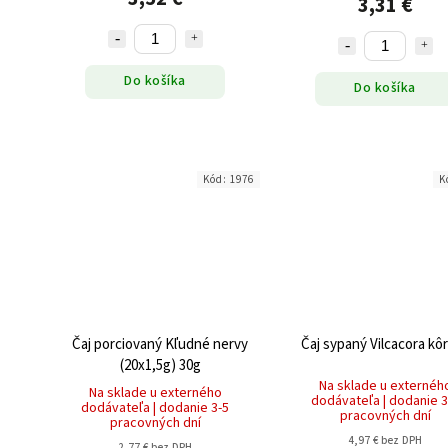
3,31 €
Do košíka
Do košíka
Kód:
1976
K
Čaj porciovaný Kľudné nervy
Čaj sypaný Vilcacora kô
(20x1,5g) 30g
Na sklade u externéh
Na sklade u externého
dodávateľa | dodanie 3
dodávateľa | dodanie 3-5
pracovných dní
pracovných dní
4,97 € bez DPH
2,77 € bez DPH