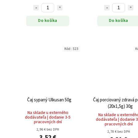
Do košíka
Do košíka
Kód:
523
K
Čaj sypaný Ulkusan 50g
Čaj porciovaný zdravá 
(20x1,5g) 30g
Na sklade u externého
Na sklade u externéh
dodávateľa | dodanie 3-5
dodávateľa | dodanie 3
pracovných dní
pracovných dní
2,96 € bez DPH
2,78 € bez DPH
3,52 €