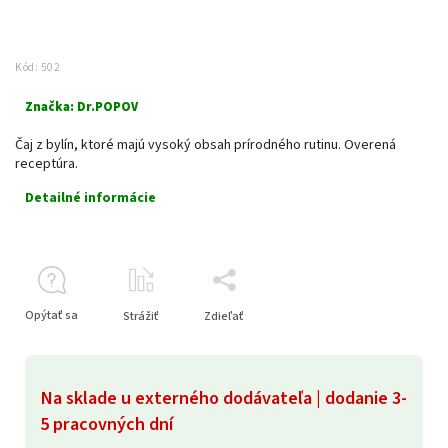
Kód:
502
Značka:
Dr.POPOV
Čaj z bylín, ktoré majú vysoký obsah prírodného rutinu. Overená
receptúra.
Detailné informácie
Opýtať sa
Strážiť
Zdieľať
Na sklade u externého dodávateľa | dodanie 3-
5 pracovných dní