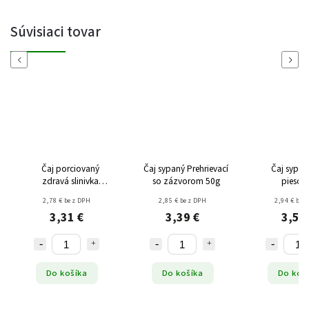
Súvisiaci tovar
Previous
Next
Čaj porciovaný
Čaj sypaný Prehrievací
Čaj sypan
zdravá slinivka
so zázvorom 50g
piesok
(20x1,5g) 30g
2,78 € bez DPH
2,85 € bez DPH
2,94 € bez
3,31 €
3,39 €
3,50
Do košíka
Do košíka
Do koš