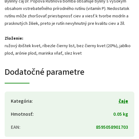
Bylinný čaj Dr. Popova Rutinová bomba obsahuje byliny s vysokým
obsahom vstrebateľného prírodného rutínu (vitamín P). Nedostatok
rutínu môže zhoršovať priestupnosť ciev a viesť k tvorbe modrín a
prasknutých žiliek, preto je rutín nevyhnutný pre kvalitu ciev a žíl.
Zloženie:
ružový ibištek kvet, ríbezle čierny list, bez čierny kvet (20%), jablko
plod, arónie plod, marinka vňať, slez kvet
Dodatočné parametre
Kategória
:
čaje
Hmotnosť
:
0.05 kg
EAN
:
8595058901703