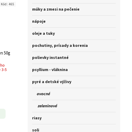
Kód:
465
múky a zmesi na pečenie
nápoje
oleje a tuky
pochutiny, prísady a korenia
en 50g
polievky instantné
ého
 3-5
psyllium - vláknina
pyré a detské výživy
ovocné
zeleninové
riasy
soli