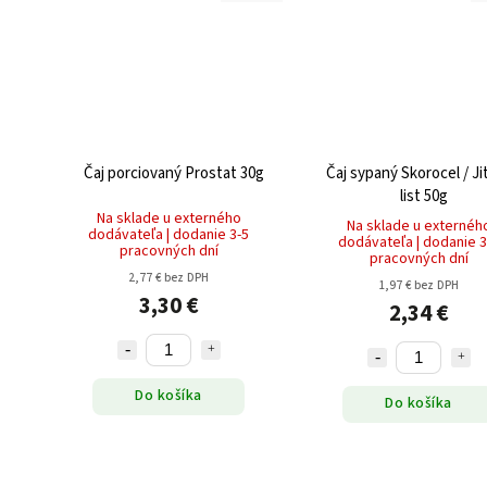
Čaj porciovaný Prostat 30g
Čaj sypaný Skorocel / Ji
list 50g
Na sklade u externého
Na sklade u externéh
dodávateľa | dodanie 3-5
dodávateľa | dodanie 3
pracovných dní
pracovných dní
2,77 € bez DPH
1,97 € bez DPH
3,30 €
2,34 €
Do košíka
Do košíka