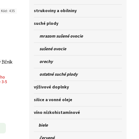
strukoviny a obilniny
Kód:
435
suché plody
mrazom sušené ovocie
sušené ovocie
orechy
 žlčník
ostatné suché plody
ého
 3-5
výživové doplnky
silice a vonné oleje
víno nízkohistamínové
biele
červené