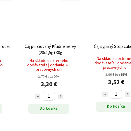
trocel
Čaj porciovaný Kľudné nervy
Čaj sypaný Stop cuk
(20x1,5g) 30g
Na sklade u extern
o
Na sklade u externého
dodávateľa | dodanie
-5
dodávateľa | dodanie 3-5
pracovných dní
pracovných dní
2,96 € bez DPH
2,77 € bez DPH
3,52 €
3,30 €
Do košíka
Do košíka