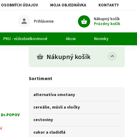
 OSOBNÝCH ÚDAJOV
MOJA OBJEDNÁVKA
KONTAKTY
Nákupný košík
Prihlásenie
Prázdny košík
PKU - nízkobielkovinové
Akcie
Novinky
Článk
Nákupný košík
Sortiment
alternatíva smotany
cereálie, müsli a vločky
:
Dr.POPOV
cestoviny
ní
cukor a sladidlá