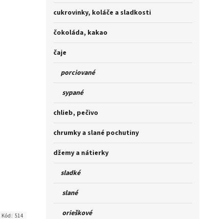
cukrovinky, koláče a sladkosti
čokoláda, kakao
čaje
porciované
sypané
chlieb, pečivo
chrumky a slané pochutiny
džemy a nátierky
sladké
slané
orieškové
Kód:
514