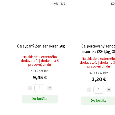
Kód:
532
Kó
Čaj sypaný Žen-šen koreň 20g
Čaj porciovaný Teho
maminka (20x1,5g) 3
Na sklade u externého
Na sklade u externéh
dodávateľa | dodanie 3-5
dodávateľa | dodanie 3
pracovných dní
pracovných dní
7,94 € bez DPH
2,77 € bez DPH
9,45 €
3,30 €
Do košíka
Do košíka