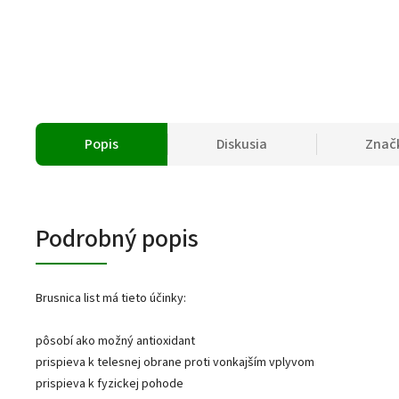
Popis
Diskusia
Znač
Podrobný popis
Brusnica list má tieto účinky:
pôsobí ako možný antioxidant
prispieva k telesnej obrane proti vonkajším vplyvom
prispieva k fyzickej pohode