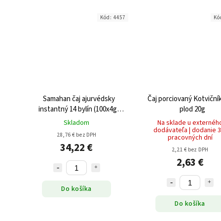
Kód:
4457
Kó
Samahan čaj ajurvédsky
Čaj porciovaný Kotviční
instantný 14 bylín (100x4g)
plod 20g
400g
Skladom
Na sklade u externéh
dodávateľa | dodanie 3
28,76 € bez DPH
pracovných dní
34,22 €
2,21 € bez DPH
2,63 €
Do košíka
Do košíka