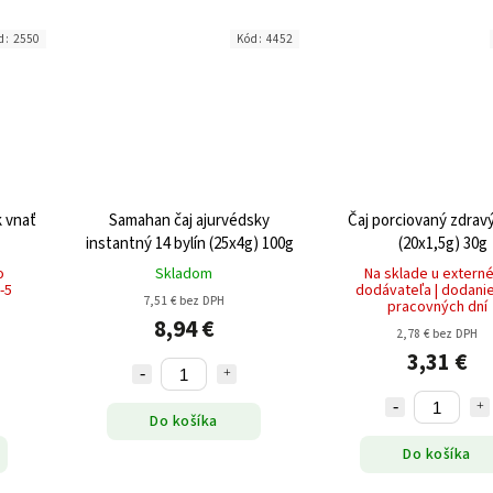
d:
2550
Kód:
4452
k vnať
Samahan čaj ajurvédsky
Čaj porciovaný zdravý
instantný 14 bylín (25x4g) 100g
(20x1,5g) 30g
o
Skladom
Na sklade u extern
-5
dodávateľa | dodanie
7,51 € bez DPH
pracovných dní
8,94 €
2,78 € bez DPH
3,31 €
Do košíka
Do košíka