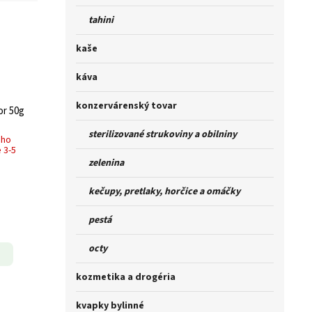
tahini
kaše
káva
konzervárenský tovar
or 50g
sterilizované strukoviny a obilniny
ého
 3-5
zelenina
kečupy, pretlaky, horčice a omáčky
pestá
octy
kozmetika a drogéria
kvapky bylinné