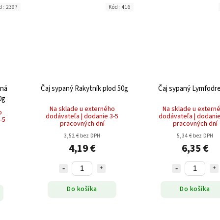
d:
2397
Kód:
416
tná
Čaj sypaný Rakytník plod 50g
Čaj sypaný Lymfodr
0g
Na sklade u externého
Na sklade u extern
o
dodávateľa | dodanie 3-5
dodávateľa | dodanie
-5
pracovných dní
pracovných dní
3,52 € bez DPH
5,34 € bez DPH
4,19 €
6,35 €
Do košíka
Do košíka