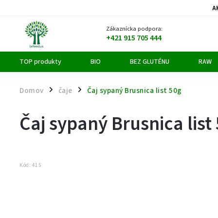
A
Zákaznícka podpora:
+421 915 705 444
TOP produkty
BIO
BEZ GLUTÉNU
RAW
Domov
čaje
Čaj sypaný Brusnica list 50g
/
/
Čaj sypaný Brusnica list
Kód:
415