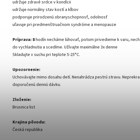
udržuje zdravé srdce v kondícii
udržuje normálny stav kostí a kĺbov
podporuje prirodzenú obranyschopnosť, odolnosť
uľavuje pri predmenštruačnom syndróme a menopauze
Príprava: 8
hodín necháme lúhovať, potom privedieme k varu, nec
do vychladnutia a scedíme. Užívajte maximálne 3x denne
Skladujte v suchu pri teplote 5-25°C.
Upozornenie:
Uchovávajte mimo dosahu detí. Nenahrádza pestrú stravu. Neprekra
doporučenú dennú dávku.
Zloženie:
Brusnica list
Krajina pôvodu:
Česká republika