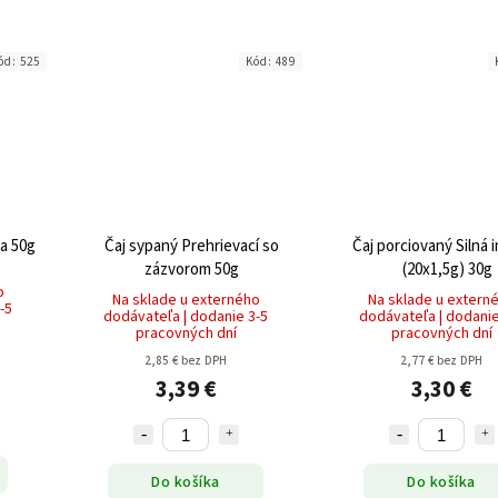
ód:
525
Kód:
489
ra 50g
Čaj sypaný Prehrievací so
Čaj porciovaný Silná 
zázvorom 50g
(20x1,5g) 30g
o
Na sklade u externého
Na sklade u extern
-5
dodávateľa | dodanie 3-5
dodávateľa | dodanie
pracovných dní
pracovných dní
2,85 € bez DPH
2,77 € bez DPH
3,39 €
3,30 €
Do košíka
Do košíka