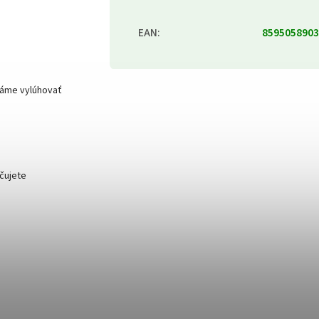
EAN
:
8595058903
háme vylúhovať
čujete