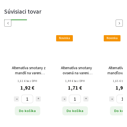
Súvisiaci tovar
Previous
Next
Novinka
Novinka
Alternatíva smotany z
Alternatíva smotany
Alternatíva
mandlí na varenie
ovsená na varenie
mandľová na
8,5% tuku BIO 200ml
vegan BIO 200ml
bez cukru
1,61 € bez DPH
1,44 € bez DPH
1,65 € bez
bezgluténu 
1,92 €
1,71 €
1,96
Do košíka
Do košíka
Do koš