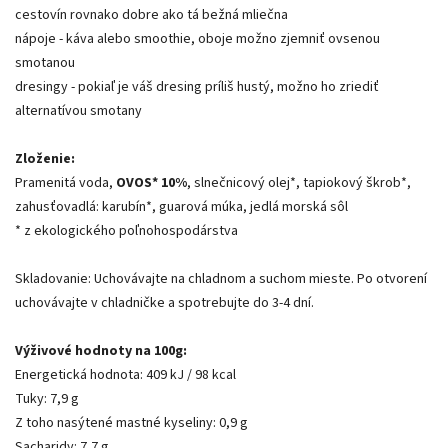
cestovín rovnako dobre ako tá bežná mliečna
nápoje - káva alebo smoothie, oboje možno zjemniť ovsenou
smotanou
dresingy - pokiaľ je váš dresing príliš hustý, možno ho zriediť
alternatívou smotany
Zloženie:
Pramenitá voda,
OVOS* 10%
, slnečnicový olej*, tapiokový škrob*,
zahusťovadlá: karubín*, guarová múka, jedlá morská sôl
* z ekologického poľnohospodárstva
Skladovanie: Uchovávajte na chladnom a suchom mieste. Po otvorení
uchovávajte v chladničke a spotrebujte do 3-4 dní.
Výživové hodnoty na 100g:
Energetická hodnota: 409 kJ / 98 kcal
Tuky: 7,9 g
Z toho nasýtené mastné kyseliny: 0,9 g
Sacharidy: 7,7 g