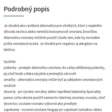
Podrobný popis
Je vhodná ako rastlinná alternatíva pre všetkých, ktorí z nejakého
dôvodu nechcú alebo nemôžu konzumovať smotanu živočíšnu.
Alternatívu smotany môžete použiť všade tam, kde by normálne
prišla smotana kravská. Je vhodná pre vegánov aj alergikov na
laktózu.
Využitie:
polievky - pridajte alternatívu smotany do vašej obľúbenej polievky,
jej chuť bude vďaka nej plná a jemnejšia zároveň
omáčky - alternatíva smotany môže byť aj základom smotanových
omáčok
dezerty - pri výrobe zmrzliny alebo napríklad talianskej špeciality
panna cotta skúste použiť namiesto mliečnej smotany ovsenú, chuť
dezertov zostane rovnako výborná ako predtým
zapekanie - ovsená smotana funguje pri zapekaní zemiakov alebo