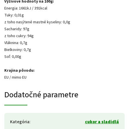
Výživové hodnoty na 100g:
Energia: 1661kJ / 391kcal
Tuky: 0,01g
z toho nasýtené mastné kyseliny: 0,0g
Sacharidy: 97g
z toho cukry: 94g
Vláknina: 0,7g
Bielkoviny: 0,7g
Soľ: 0,00g
Krajina pôvodu:
EU / mimo EU
Dodatočné parametre
Kategória
:
cukor a sladidlá