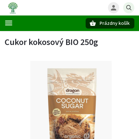
Prázdny košík
Hľadať
Cukor kokosový BIO 250g