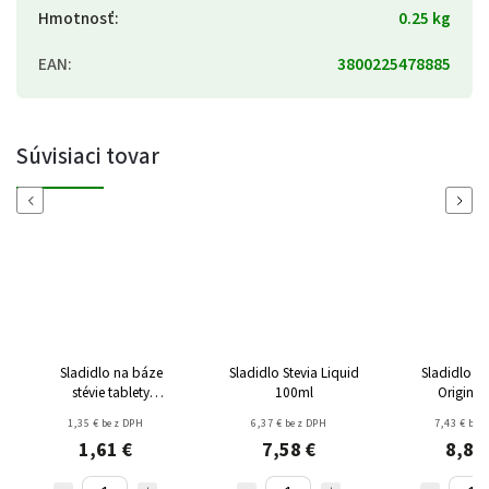
Hmotnosť
:
0.25 kg
EAN
:
3800225478885
Súvisiaci tovar
Previous
Next
Sladidlo na báze
Sladidlo Stevia Liquid
Sladidlo z
stévie tablety
100ml
Originál
dávkovač 10g
1,35 € bez DPH
6,37 € bez DPH
7,43 € bez
1,61 €
7,58 €
8,84