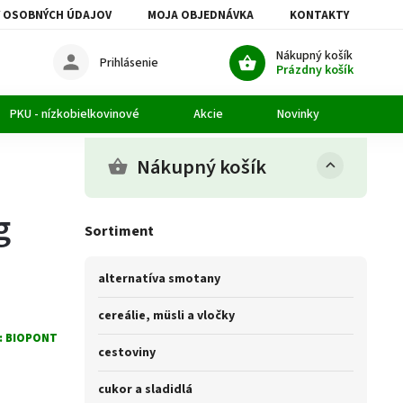
 OSOBNÝCH ÚDAJOV
MOJA OBJEDNÁVKA
KONTAKTY
Nákupný košík
Prihlásenie
Prázdny košík
PKU - nízkobielkovinové
Akcie
Novinky
Článk
Nákupný košík
g
Sortiment
alternatíva smotany
cereálie, müsli a vločky
:
BIOPONT
cestoviny
cukor a sladidlá