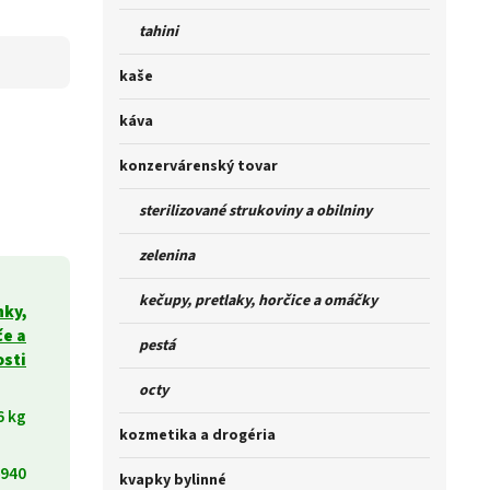
tahini
kaše
káva
konzervárenský tovar
sterilizované strukoviny a obilniny
zelenina
kečupy, pretlaky, horčice a omáčky
nky,
če a
pestá
osti
octy
6 kg
kozmetika a drogéria
940
kvapky bylinné