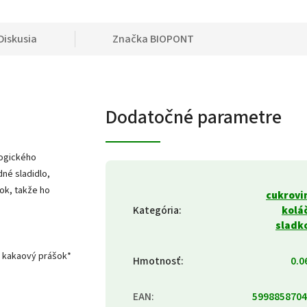
Diskusia
Značka
BIOPONT
Dodatočné parametre
logického
né sladidlo,
ok, takže ho
cukrovi
Kategória
:
kolá
sladk
ý kakaový prášok*
Hmotnosť
:
0.0
EAN
:
5998858704