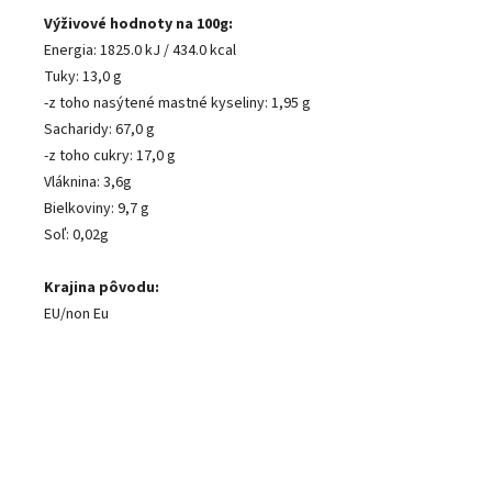
Výživové hodnoty na 100g:
Energia: 1825.0 kJ / 434.0 kcal
Tuky: 13,0 g
-z toho nasýtené mastné kyseliny: 1,95 g
Sacharidy: 67,0 g
-z toho cukry: 17,0 g
Vláknina: 3,6g
Bielkoviny: 9,7 g
Soľ: 0,02g
Krajina pôvodu:
EU/non Eu