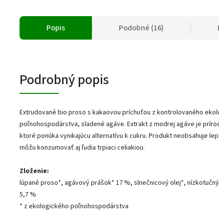
Popis
Podobné (16)
Podrobný popis
Extrudované bio proso s kakaovou príchuťou z kontrolovaného eko
poľnohospodárstva, sladené agáve. Extrakt z modrej agáve je prírod
ktoré ponúka vynikajúcu alternatívu k cukru. Produkt neobsahuje lep
môžu konzumovať aj ľudia trpiaci celiakiou.
Zloženie:
lúpané proso*, agávový prášok* 17 %, slnečnicový olej*, nízkotučn
5,7 %
* z ekologického poľnohospodárstva