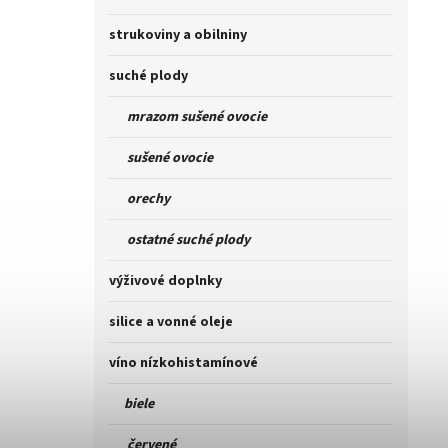
strukoviny a obilniny
suché plody
mrazom sušené ovocie
sušené ovocie
orechy
ostatné suché plody
výživové doplnky
silice a vonné oleje
víno nízkohistamínové
biele
červené