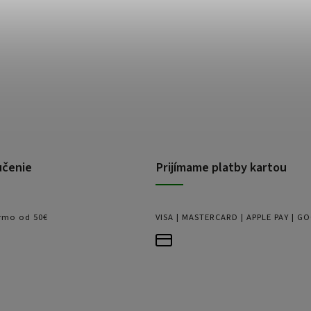
učenie
Prijímame platby kartou
rmo od 50€
VISA | MASTERCARD | APPLE PAY | G