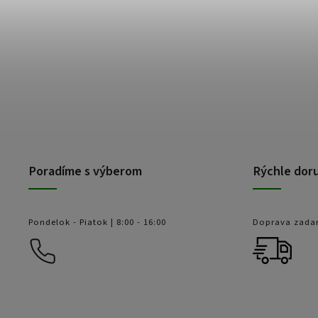
Poradíme s výberom
Rýchle dor
Pondelok - Piatok | 8:00 - 16:00
Doprava zada