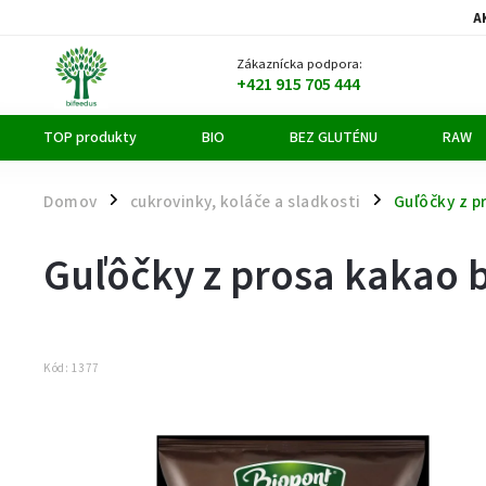
A
Zákaznícka podpora:
+421 915 705 444
TOP produkty
BIO
BEZ GLUTÉNU
RAW
Domov
cukrovinky, koláče a sladkosti
Guľôčky z p
/
/
Guľôčky z prosa kakao 
Kód:
1377