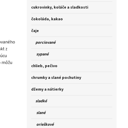
cukrovinky, koláče a sladkosti
čokoláda, kakao
čaje
lovaného
porciované
kt z
sypané
júcu
ho môžu
chlieb, pečivo
chrumky a slané pochutiny
džemy a nátierky
sladké
slané
orieškové