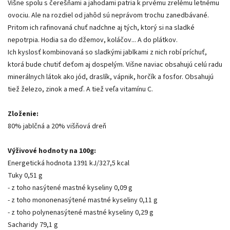
Višne spolu s čerešňami a jahodami patria k prvému zrelému letnému
ovociu. Ale na rozdiel od jahôd sú neprávom trochu zanedbávané.
Pritom ich rafinovaná chuť nadchne aj tých, ktorý si na sladké
nepotrpia. Hodia sa do džemov, koláčov... A do plátkov.
Ich kyslosť kombinovaná so sladkými jablkami z nich robí príchuť,
ktorá bude chutiť deťom aj dospelým. Višne naviac obsahujú celú radu
minerálnych látok ako jód, draslík, vápnik, horčík a fosfor. Obsahujú
tiež železo, zinok a meď. A tiež veľa vitamínu C.
Zloženie:
80% jablčná a 20% višňová dreň
Výživové hodnoty na 100g:
Energetická hodnota 1391 kJ/327,5 kcal
Tuky 0,51 g
- z toho nasýtené mastné kyseliny 0,09 g
- z toho mononenasýtené mastné kyseliny 0,11 g
- z toho polynenasýtené mastné kyseliny 0,29 g
Sacharidy 79,1 g