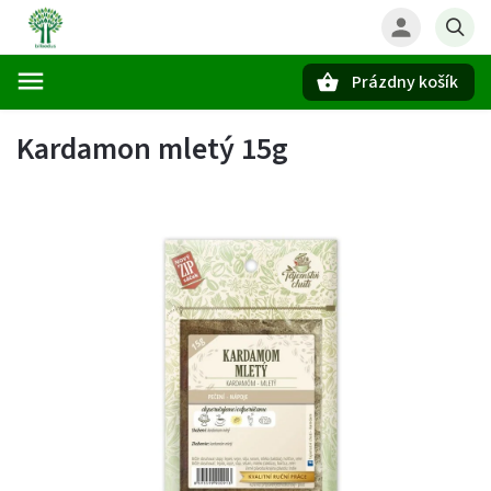
Prázdny košík
Hľadať
Kardamon mletý 15g