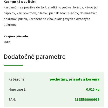
Kuchynské použitie:
Kardamóm sa používa do tort, sladkého pečiva, likérov, kávových
nápojov, karí pokrmov, pilafov, pri nakladaní sleďov, do mäsitých
pokrmov, punču, koreneného vína, pudingových a ovocných
pokrmov.
Krajina pôvodu:
India
Dodatočné parametre
Kategória
:
pochutiny, prísady a korenia
Hmotnosť
:
0.015 kg
EAN
:
8595599900913