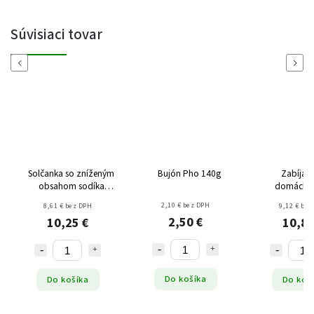
Súvisiaci tovar
Previous
Next
Solčanka so zníženým
Bujón Pho 140g
Zabíjač
obsahom sodíka
domácky 
(zelená) 1000g
korenín na j
2,10 € bez DPH
8,61 € bez DPH
9,12 € bez
tlačenku a 
2,50 €
10,25 €
10,85
325
Do košíka
Do košíka
Do koš