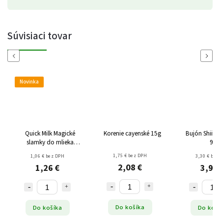
Súvisiaci tovar
Previous
Next
Novinka
Quick Milk Magické
Korenie cayenské 15g
Bujón Shiita
slamky do mlieka
90g
vanilka bezgluténu
1,75 € bez DPH
1,06 € bez DPH
3,30 € bez
(5x6g) 30g
2,08 €
1,26 €
3,93
Do košíka
Do košíka
Do koš