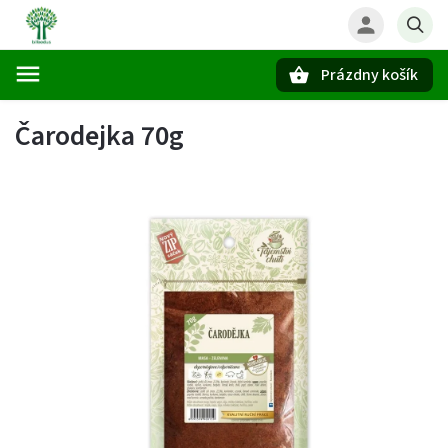
Prázdny košík
Hľadať
Čarodejka 70g