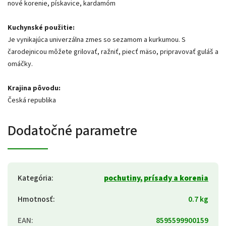
nové korenie, pískavice, kardamóm
Kuchynské použitie:
Je vynikajúca univerzálna zmes so sezamom a kurkumou. S
čarodejnicou môžete grilovať, ražniť, piecť mäso, pripravovať guláš a
omáčky.
Krajina pôvodu:
Česká republika
Dodatočné parametre
Kategória
:
pochutiny, prísady a korenia
Hmotnosť
:
0.7 kg
EAN
:
8595599900159