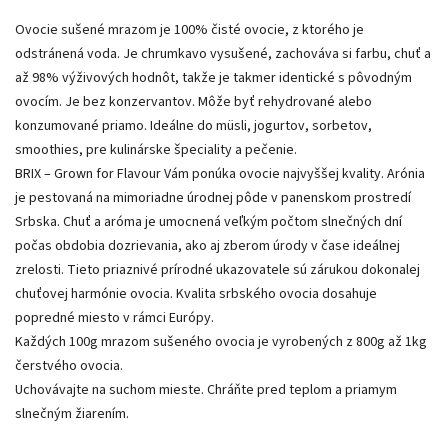
Ovocie sušené mrazom je 100% čisté ovocie, z ktorého je
odstránená voda. Je chrumkavo vysušené, zachováva si farbu, chuť a
až 98% výživových hodnôt, takže je takmer identické s pôvodným
ovocím. Je bez konzervantov. Môže byť rehydrované alebo
konzumované priamo. Ideálne do müsli, jogurtov, sorbetov,
smoothies, pre kulinárske špeciality a pečenie.
BRIX – Grown for Flavour Vám ponúka ovocie najvyššej kvality. Arónia
je pestovaná na mimoriadne úrodnej pôde v panenskom prostredí
Srbska. Chuť a aróma je umocnená veľkým počtom slnečných dní
počas obdobia dozrievania, ako aj zberom úrody v čase ideálnej
zrelosti. Tieto priaznivé prírodné ukazovatele sú zárukou dokonalej
chuťovej harmónie ovocia. Kvalita srbského ovocia dosahuje
popredné miesto v rámci Európy.
Každých 100g mrazom sušeného ovocia je vyrobených z 800g až 1kg
čerstvého ovocia.
Uchovávajte na suchom mieste. Chráňte pred teplom a priamym
slnečným žiarením.