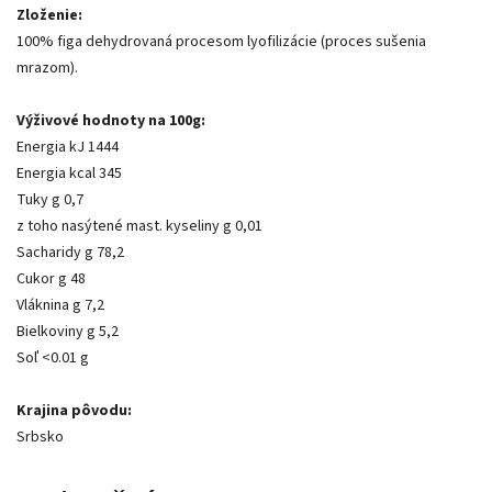
Zloženie:
100% figa dehydrovaná procesom lyofilizácie (proces sušenia
mrazom).
Výživové hodnoty na 100g:
Energia kJ 1444
Energia kcal 345
Tuky g 0,7
z toho nasýtené mast. kyseliny g 0,01
Sacharidy g 78,2
Cukor g 48
Vláknina g 7,2
Bielkoviny g 5,2
Soľ <0.01 g
Krajina pôvodu:
Srbsko