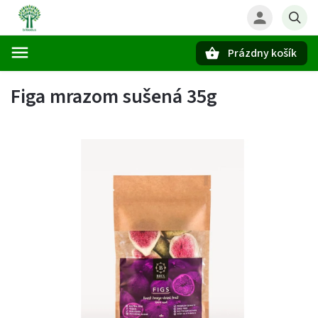
Prázdny košík
Hľadať
Figa mrazom sušená 35g