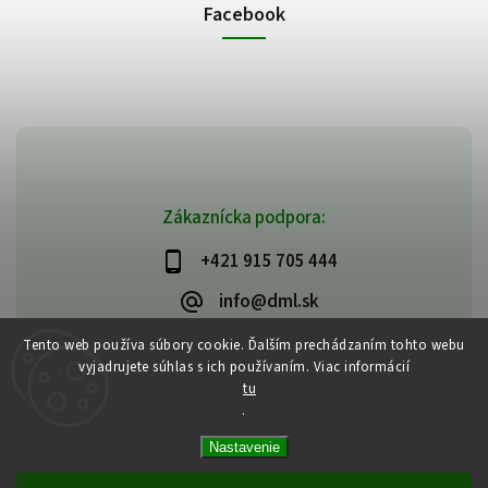
Facebook
Zákaznícka podpora:
+421 915 705 444
info@dml.sk
Tento web používa súbory cookie. Ďalším prechádzaním tohto webu
vyjadrujete súhlas s ich používaním. Viac informácií
tu
.
Copyright 2026
bifeedus | BIO | DIA | BEZLEPKOVÉ POTRAVINY
. Všetky
Nastavenie
práva vyhradené.