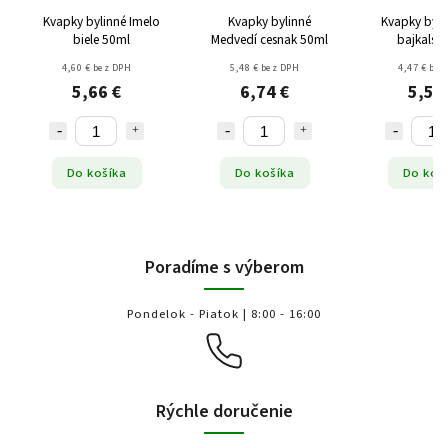
Kvapky bylinné Imelo
Kvapky bylinné
Kvapky byli
biele 50ml
Medvedí cesnak 50ml
bajkalsk
4,60 € bez DPH
5,48 € bez DPH
4,47 € bez
5,66 €
6,74 €
5,50
Do košíka
Do košíka
Do koš
Poradíme s výberom
Pondelok - Piatok | 8:00 - 16:00
Rýchle doručenie