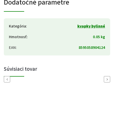
Dodatočné parametre
Kategória
:
kvapky bylinné
Hmotnosť
:
0.05 kg
EAN
:
8595058904124
Súvisiaci tovar
Previous
Next