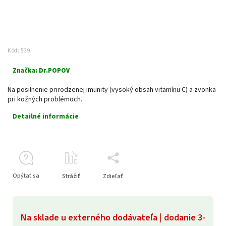
Kód:
539
Značka:
Dr.POPOV
Na posilnenie prirodzenej imunity (vysoký obsah vitamínu C) a zvonka
pri kožných problémoch.
Detailné informácie
Opýtať sa
Strážiť
Zdieľať
Na sklade u externého dodávateľa | dodanie 3-