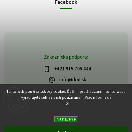
Facebook
Zákaznícka podpora:
+421 915 705 444
info@dml.sk
Tento web používa súbory cookie. Ďalším prechádzaním tohto webu
vyjadrujete súhlas s ich používaním. Viac informácií
tu
.
Copyright 2026
bifeedus | BIO | DIA | BEZLEPKOVÉ POTRAVINY
. Všetky
Nastavenie
práva vyhradené.
Vytvořil
Shoptet
| Design
Shoptak.cz