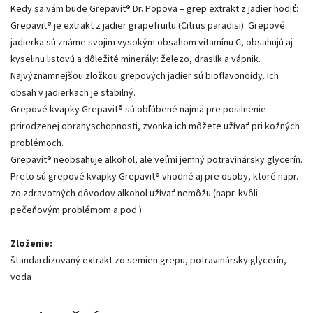
Kedy sa vám bude Grepavit® Dr. Popova – grep extrakt z jadier hodiť:
Grepavit® je extrakt z jadier grapefruitu (Citrus paradisi). Grepové
jadierka sú známe svojim vysokým obsahom vitamínu C, obsahujú aj
kyselinu listovú a dôležité minerály: železo, draslík a vápnik.
Najvýznamnejšou zložkou grepových jadier sú bioflavonoidy. Ich
obsah v jadierkach je stabilný.
Grepové kvapky Grepavit® sú obľúbené najmä pre posilnenie
prirodzenej obranyschopnosti, zvonka ich môžete užívať pri kožných
problémoch.
Grepavit® neobsahuje alkohol, ale veľmi jemný potravinársky glycerín.
Preto sú grepové kvapky Grepavit® vhodné aj pre osoby, ktoré napr.
zo zdravotných dôvodov alkohol užívať nemôžu (napr. kvôli
pečeňovým problémom a pod.).
Zloženie:
štandardizovaný extrakt zo semien grepu, potravinársky glycerín,
voda