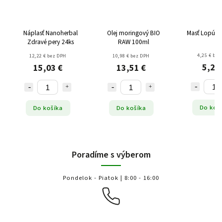
Náplasť Nanoherbal
Olej moringový BIO
Masť Lopúch
Zdravé pery 24ks
RAW 100ml
4,25 € bez
12,22 € bez DPH
10,98 € bez DPH
5,23
15,03 €
13,51 €
Do koš
Do košíka
Do košíka
Poradíme s výberom
Pondelok - Piatok | 8:00 - 16:00