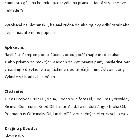
namiesto gélu na holenie, ako mydlo na pranie – fantázii sa medze
nekladú ??
Vyrobené na Slovensku, balené ručne do ekologicky odbúrateľného
nepremastiteľného papiera.
Aplikácia:
Navlhčite šampón pod tečúcou vodou, pošúchajte medzi rukami
alebo priamo po mokrých vlasoch do vytvorenia peny, následne penu
vmasírujte do vlasov a opláchnite dostatočným množstvom vody.
Vyhnite sa kontaktu s očami.
Zloženie:
Olea Europea Fruit Oil, Aqua, Cocos Nucifera Oil, Sodium Hydroxide,
Ricinus Communis Seed Oil, Lactic Acid, Lavandula Angustifolia Oil,
Rosmarinus Officinalis Oil, Linalool* * z prírodných éterických olejov
Krajina pôvodu:
Slovensko