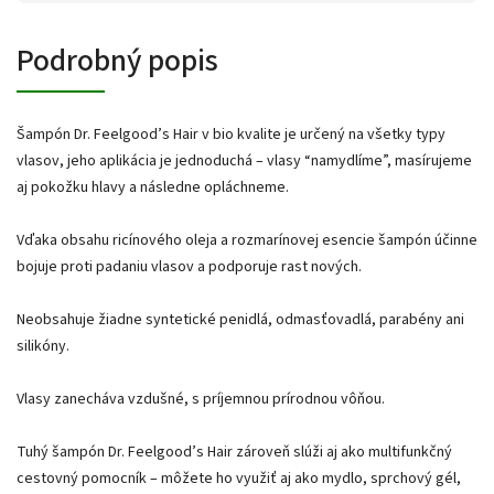
Podrobný popis
Šampón Dr. Feelgood’s Hair v bio kvalite je určený na všetky typy
vlasov, jeho aplikácia je jednoduchá – vlasy “namydlíme”, masírujeme
aj pokožku hlavy a následne opláchneme.
Vďaka obsahu ricínového oleja a rozmarínovej esencie šampón účinne
bojuje proti padaniu vlasov a podporuje rast nových.
Neobsahuje žiadne syntetické penidlá, odmasťovadlá, parabény ani
silikóny.
Vlasy zanecháva vzdušné, s príjemnou prírodnou vôňou.
Tuhý šampón Dr. Feelgood’s Hair zároveň slúži aj ako multifunkčný
cestovný pomocník – môžete ho využiť aj ako mydlo, sprchový gél,