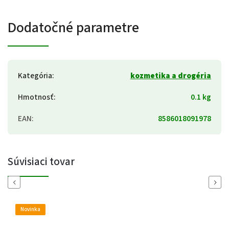
Dodatočné parametre
Kategória
:
kozmetika a drogéria
Hmotnosť
:
0.1 kg
EAN
:
8586018091978
Súvisiaci tovar
Previous
Next
Novinka