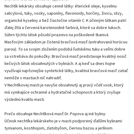
Nechtík lekársky obsahuje cenné látky: éterické oleje, kyselinu
salicylovú, tuky, vosky, saponíny, flavonoidy, horčiny, živicu, slizy,
organické kyseliny a tiež čiastočne vitamín C. K účinným látkam patrí
ďalej žltá a červená karotenoidné farbivá, ktoré sa dobre tukoch.
Súhrn týchto látok pôsobí priaznivo na poškodené tkanivá.
Masťovým základom je čistená bravčová masť (extrahovaná horúcou
parou). To sa svojim zložením podobá ľudskému tuku a veľmi dobre
sa vstrebáva do pokožky. Bravčová masť predstavuje kvalitný nosič
liečivých látok obsiahnutých v bylinách. A aj keď sa dnes hojne
využívajú najrôznejšie syntetické látky, kvalitná bravčová masť zatiaľ
nemôže v mastiach nič nahradiť.
V Nechtíkovej masti je navyše obsiahnutý aj pravý včelí vosk, ktorý
má vynikajúce ochranné a hydratačné schopnosti a ktorý zvyšuje
výslednú kvalitu masti.
Prečo obsahuje Nechtíková masť Dr. Popova aj iné byliny:
Účinok nechtíka lekárskeho je v masti podporený ďalšími bylinami:
tymianom, kostihojom, zlatobyľom, čiernou bazou a jerlínom