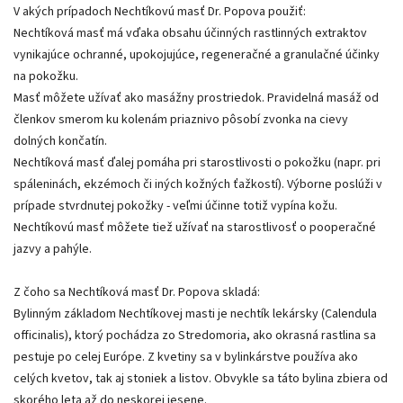
V akých prípadoch Nechtíkovú masť Dr. Popova použiť:
Nechtíková masť má vďaka obsahu účinných rastlinných extraktov
vynikajúce ochranné, upokojujúce, regeneračné a granulačné účinky
na pokožku.
Masť môžete užívať ako masážny prostriedok. Pravidelná masáž od
členkov smerom ku kolenám priaznivo pôsobí zvonka na cievy
dolných končatín.
Nechtíková masť ďalej pomáha pri starostlivosti o pokožku (napr. pri
spáleninách, ekzémoch či iných kožných ťažkostí). Výborne poslúži v
prípade stvrdnutej pokožky - veľmi účinne totiž vypína kožu.
Nechtíkovú masť môžete tiež užívať na starostlivosť o pooperačné
jazvy a pahýle.
Z čoho sa Nechtíková masť Dr. Popova skladá:
Bylinným základom Nechtíkovej masti je nechtík lekársky (Calendula
officinalis), ktorý pochádza zo Stredomoria, ako okrasná rastlina sa
pestuje po celej Európe. Z kvetiny sa v bylinkárstve používa ako
celých kvetov, tak aj stoniek a listov. Obvykle sa táto bylina zbiera od
skorého leta až do neskorej jesene.