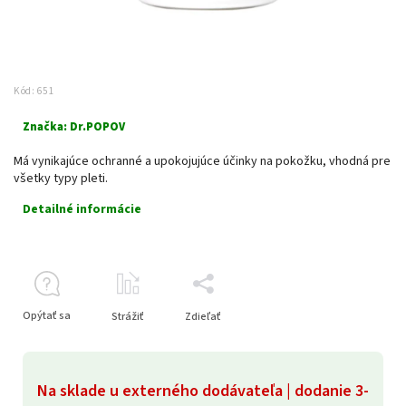
Kód:
651
Značka:
Dr.POPOV
Má vynikajúce ochranné a upokojujúce účinky na pokožku, vhodná pre
všetky typy pleti.
Detailné informácie
Opýtať sa
Strážiť
Zdieľať
Na sklade u externého dodávateľa | dodanie 3-