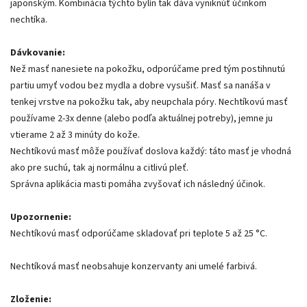
japonským. Kombinácia týchto bylín tak dáva vyniknúť účinkom
nechtíka.
Dávkovanie:
Než masť nanesiete na pokožku, odporúčame pred tým postihnutú
partiu umyť vodou bez mydla a dobre vysušiť. Masť sa nanáša v
tenkej vrstve na pokožku tak, aby neupchala póry. Nechtíkovú masť
používame 2-3x denne (alebo podľa aktuálnej potreby), jemne ju
vtierame 2 až 3 minúty do kože.
Nechtíkovú masť môže používať doslova každý: táto masť je vhodná
ako pre suchú, tak aj normálnu a citlivú pleť.
Správna aplikácia masti pomáha zvyšovať ich následný účinok.
Upozornenie:
Nechtíkovú masť odporúčame skladovať pri teplote 5 až 25 °C.
Nechtíková masť neobsahuje konzervanty ani umelé farbivá.
Zloženie: