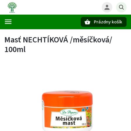
Prázdny košík
Hľadať
Masť NECHTÍKOVÁ /měsíčková/
100ml