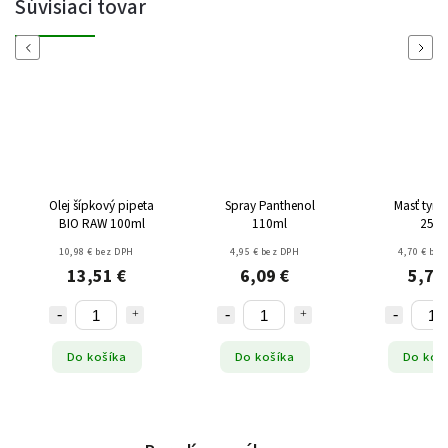
Súvisiaci tovar
Previous
Next
Olej šípkový pipeta
Spray Panthenol
Masť tym
BIO RAW 100ml
110ml
250m
10,98 € bez DPH
4,95 € bez DPH
4,70 € bez
13,51 €
6,09 €
5,78
Do košíka
Do košíka
Do koš