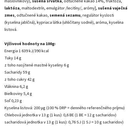
maslovníkový),
sušená srvátka
, odtučnené kakao 14%, fruktóza,
laktóza
, maltodextrín, emulgátor /lecitíny/, arómy],
sušená vaječná
zmes
, odtučnené kakao,
semená sezamu
, regulátor kyslosti
(kyselina jablčná), kypriaca látka (uhličitany sodné), aróma, kyselina
listová.
Výživové hodnoty na 100g:
Energia 1 639 kJ/390 kcal
Tuky 14 g
z toho nasýtené mastné kyseliny 6 g
Sacharidy 59 g
z toho cukry 42 g
Vláknina 6,2 g
Bielkoviny 5,4 g
Soľ 0,23 g
Kyselina listová: 200 µg (100 % DRP = denného referenčného príjmu)
Chlebová jednotka v 13 g (1 kus): 0,6 BE (1 BE = 12 g sacharidov)
sacharidová jednotka v 13 g (1 kus): 0,76 SJ (1 SJ = 10 g sacharidov)