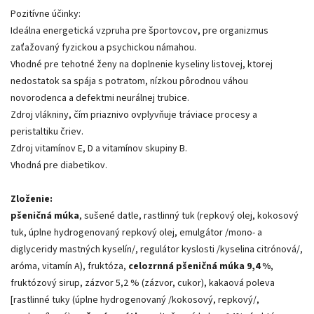
Pozitívne účinky:
Ideálna energetická vzpruha pre športovcov, pre organizmus
zaťažovaný fyzickou a psychickou námahou.
Vhodné pre tehotné ženy na doplnenie kyseliny listovej, ktorej
nedostatok sa spája s potratom, nízkou pôrodnou váhou
novorodenca a defektmi neurálnej trubice.
Zdroj vlákniny, čím priaznivo ovplyvňuje tráviace procesy a
peristaltiku čriev.
Zdroj vitamínov E, D a vitamínov skupiny B.
Vhodná pre diabetikov.
Zloženie:
pšeničná múka
, sušené datle, rastlinný tuk (repkový olej, kokosový
tuk, úplne hydrogenovaný repkový olej, emulgátor /mono- a
diglyceridy mastných kyselín/, regulátor kyslosti /kyselina citrónová/,
aróma, vitamín A), fruktóza,
celozrnná pšeničná múka 9,4 %
,
fruktózový sirup, zázvor 5,2 % (zázvor, cukor), kakaová poleva
[rastlinné tuky (úplne hydrogenovaný /kokosový, repkový/,