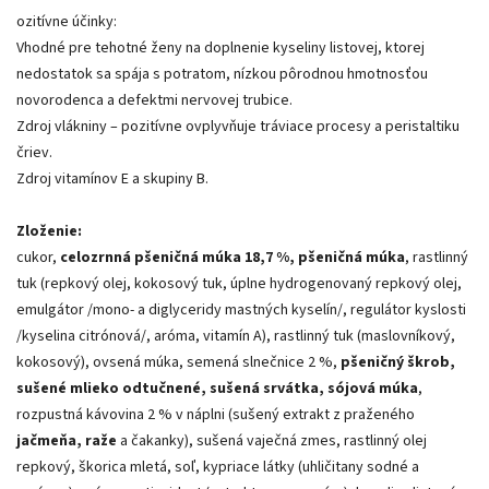
ozitívne účinky:
Vhodné pre tehotné ženy na doplnenie kyseliny listovej, ktorej
nedostatok sa spája s potratom, nízkou pôrodnou hmotnosťou
novorodenca a defektmi nervovej trubice.
Zdroj vlákniny – pozitívne ovplyvňuje tráviace procesy a peristaltiku
čriev.
Zdroj vitamínov E a skupiny B.
Zloženie:
cukor,
celozrnná pšeničná múka 18,7 %, pšeničná múka
, rastlinný
tuk (repkový olej, kokosový tuk, úplne hydrogenovaný repkový olej,
emulgátor /mono- a diglyceridy mastných kyselín/, regulátor kyslosti
/kyselina citrónová/, aróma, vitamín A), rastlinný tuk (maslovníkový,
kokosový), ovsená múka, semená slnečnice 2 %,
pšeničný škrob,
sušené mlieko odtučnené, sušená srvátka, sójová múka
,
rozpustná kávovina 2 % v náplni (sušený extrakt z praženého
jačmeňa, raže
a čakanky), sušená vaječná zmes, rastlinný olej
repkový, škorica mletá, soľ, kypriace látky (uhličitany sodné a