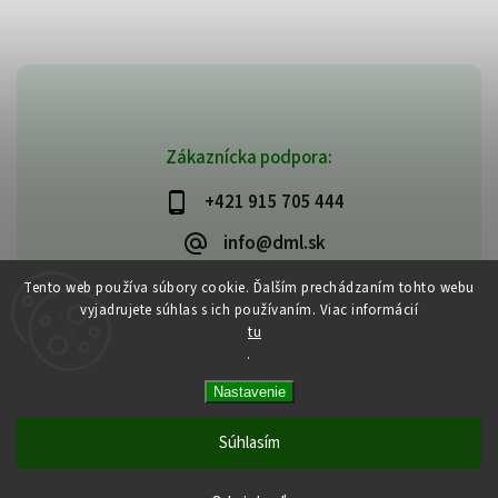
Zákaznícka podpora:
+421 915 705 444
info@dml.sk
Tento web používa súbory cookie. Ďalším prechádzaním tohto webu
vyjadrujete súhlas s ich používaním. Viac informácií
tu
.
Copyright 2026
bifeedus | BIO | DIA | BEZLEPKOVÉ POTRAVINY
. Všetky
Nastavenie
práva vyhradené.
Vytvořil
Shoptet
| Design
Shoptak.cz
Súhlasím