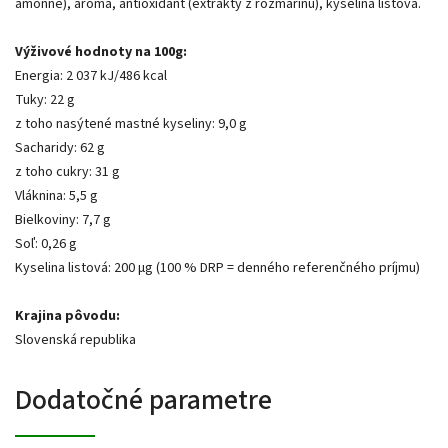
amónne), aróma, antioxidant (extrakty z rozmarínu), kyselina listová.
Výživové hodnoty na 100g:
Energia: 2 037 kJ/486 kcal
Tuky: 22 g
z toho nasýtené mastné kyseliny: 9,0 g
Sacharidy: 62 g
z toho cukry: 31 g
Vláknina: 5,5 g
Bielkoviny: 7,7 g
Soľ: 0,26 g
Kyselina listová: 200 µg (100 % DRP = denného referenčného príjmu)
Krajina pôvodu:
Slovenská republika
Dodatočné parametre