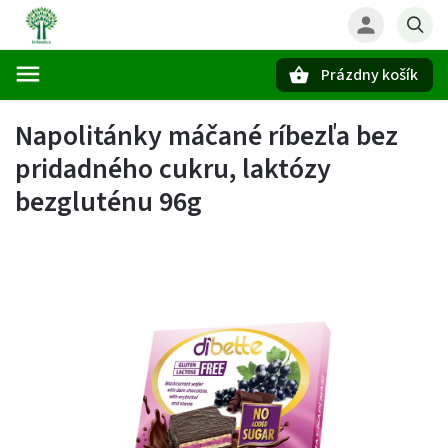
Prázdny košík
Hľadať
Napolitánky máčané ríbezľa bez
pridadného cukru, laktózy
bezgluténu 96g