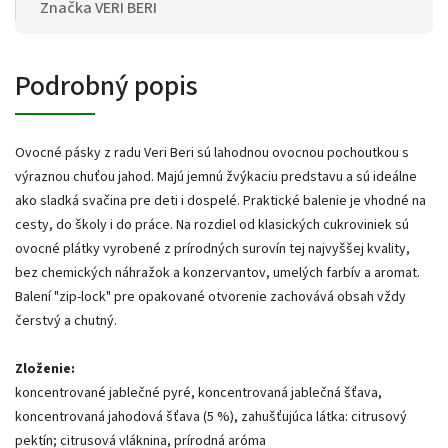
Značka
VERI BERI
Podrobný popis
Ovocné pásky z radu Veri Beri sú lahodnou ovocnou pochoutkou s
výraznou chuťou jahod. Majú jemnú žvýkaciu predstavu a sú ideálne
ako sladká svačina pre deti i dospelé. Praktické balenie je vhodné na
cesty, do školy i do práce. Na rozdiel od klasických cukroviniek sú
ovocné plátky vyrobené z prírodných surovín tej najvyššej kvality,
bez chemických náhražok a konzervantov, umelých farbív a aromat.
Balení "zip-lock" pre opakované otvorenie zachovává obsah vždy
čerstvý a chutný.
Zloženie:
koncentrované jablečné pyré, koncentrovaná jablečná šťava,
koncentrovaná jahodová šťava (5 %), zahušťujúca látka: citrusový
pektín; citrusová vláknina, prírodná aróma