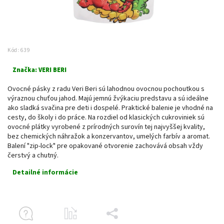
Kód:
639
Značka:
VERI BERI
Ovocné pásky z radu Veri Beri sú lahodnou ovocnou pochoutkou s
výraznou chuťou jahod. Majú jemnú žvýkaciu predstavu a sú ideálne
ako sladká svačina pre deti i dospelé. Praktické balenie je vhodné na
cesty, do školy i do práce. Na rozdiel od klasických cukroviniek sú
ovocné plátky vyrobené z prírodných surovín tej najvyššej kvality,
bez chemických náhražok a konzervantov, umelých farbív a aromat.
Balení "zip-lock" pre opakované otvorenie zachovává obsah vždy
čerstvý a chutný.
Detailné informácie