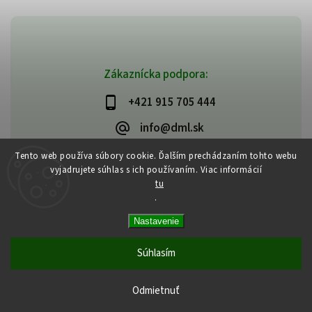
Zákaznícka podpora:
+421 915 705 444
info@dml.sk
Tento web používa súbory cookie. Ďalším prechádzaním tohto webu
vyjadrujete súhlas s ich používaním. Viac informácií
tu
.
Copyright 2026
bifeedus | BIO | DIA | BEZLEPKOVÉ POTRAVINY
. Všetky
Nastavenie
práva vyhradené.
Vytvořil
Shoptet
| Design
Shoptak.cz
Súhlasím
Odmietnuť
Tvoja strava je tvojím liekom | Hippokrates