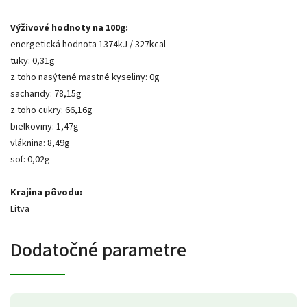
Výživové hodnoty na 100g:
energetická hodnota 1374kJ / 327kcal
tuky: 0,31g
z toho nasýtené mastné kyseliny: 0g
sacharidy: 78,15g
z toho cukry: 66,16g
bielkoviny: 1,47g
vláknina: 8,49g
soľ: 0,02g
Krajina pôvodu:
Litva
Dodatočné parametre