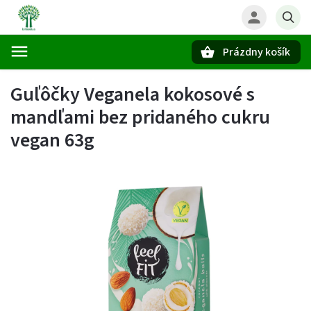
Prázdny košík
Hľadať
Guľôčky Veganela kokosové s
mandľami bez pridaného cukru
vegan 63g