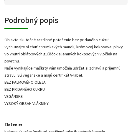
Podrobný popis
Objavte skutočné rastlinné potešenie bez pridaného cukru!
Vychutnajte si chuť chrumkavých mandlí, krémovej kokosovej plnky
vo vnútri oblátkových guľôčok a jemných kokosových vločiek na
povrchu.
Naše vynikajúce maškrty vám umožnia udržať si zdravú a príjemnú
stravu. Sú vegánske a majú certifikát V-label.
BEZ PALMOVÉHO OLEJA
BEZ PRIDANÉHO CUKRU
VEGÁNSKE
VYSOKÝ OBSAH VLÁKNINY
Zloženie: