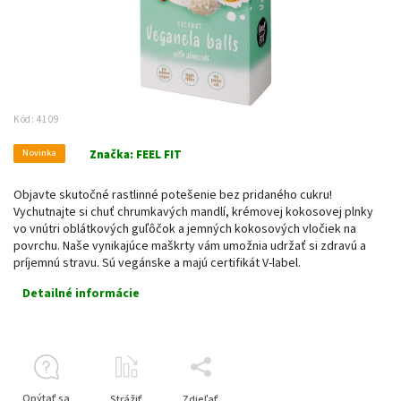
Kód:
4109
Novinka
Značka:
FEEL FIT
Objavte skutočné rastlinné potešenie bez pridaného cukru!
Vychutnajte si chuť chrumkavých mandlí, krémovej kokosovej plnky
vo vnútri oblátkových guľôčok a jemných kokosových vločiek na
povrchu. Naše vynikajúce maškrty vám umožnia udržať si zdravú a
príjemnú stravu. Sú vegánske a majú certifikát V-label.
Detailné informácie
Opýtať sa
Strážiť
Zdieľať