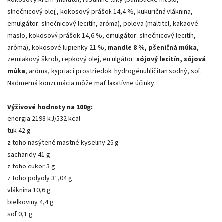
kokosový krém (maltitol, rastlinné tuky (bambucké maslo,
slnečnicový olej), kokosový prášok 14,4 %, kukuričná vláknina,
emulgátor: slnečnicový lecitín, aróma), poleva (maltitol, kakaové
maslo, kokosový prášok 14,6 %, emulgátor: slnečnicový lecitín,
aróma), kokosové lupienky 21 %,
mandle 8 %, pšeničná múka
,
zemiakový škrob, repkový olej, emulgátor:
sójový lecitín, sójová
múka
, aróma, kypriaci prostriedok: hydrogénuhličitan sodný, soľ.
Nadmerná konzumácia môže mať laxatívne účinky.
Výživové hodnoty na 100g:
energia 2198 kJ/532 kcal
tuk 42 g
z toho nasýtené mastné kyseliny 26 g
sacharidy 41 g
z toho cukor 3 g
z toho polyoly 31,04 g
vláknina 10,6 g
bielkoviny 4,4 g
soľ 0,1 g