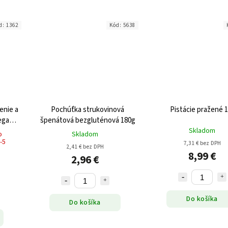
d:
1362
Kód:
5638
enie a
Pochúťka strukovinová
Pistácie pražené 
egan
špenátová bezgluténová 180g
Skladom
o
Skladom
-5
7,31 € bez DPH
2,41 € bez DPH
8,99 €
2,96 €
Do košíka
Do košíka