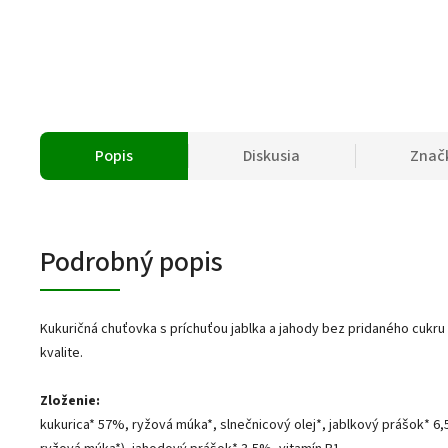
Popis
Diskusia
Znač
Podrobný popis
Kukuričná chuťovka s príchuťou jablka a jahody bez pridaného cukru a
kvalite.
Zloženie:
kukurica* 57%, ryžová múka*, slnečnicový olej*, jablkový prášok* 6