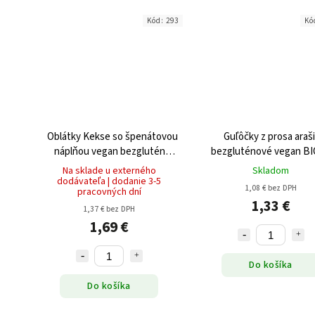
Kód:
293
Kó
Oblátky Kekse so špenátovou
Guľôčky z prosa araš
náplňou vegan bezgluténu
bezgluténové vegan BI
35g
Na sklade u externého
Skladom
dodávateľa | dodanie 3-5
1,08 € bez DPH
pracovných dní
1,33 €
1,37 € bez DPH
1,69 €
Do košíka
Do košíka