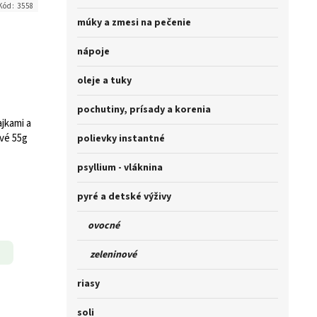
Kód:
3558
múky a zmesi na pečenie
nápoje
oleje a tuky
pochutiny, prísady a korenia
ajkami a
vé 55g
polievky instantné
psyllium - vláknina
pyré a detské výživy
ovocné
zeleninové
riasy
soli