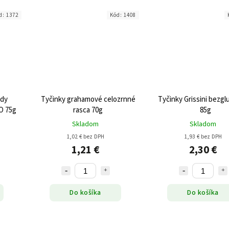
d:
1372
Kód:
1408
idy
Tyčinky grahamové celozrnné
Tyčinky Grissini bezg
O 75g
rasca 70g
85g
Skladom
Skladom
1,02 € bez DPH
1,93 € bez DPH
1,21 €
2,30 €
Do košíka
Do košíka