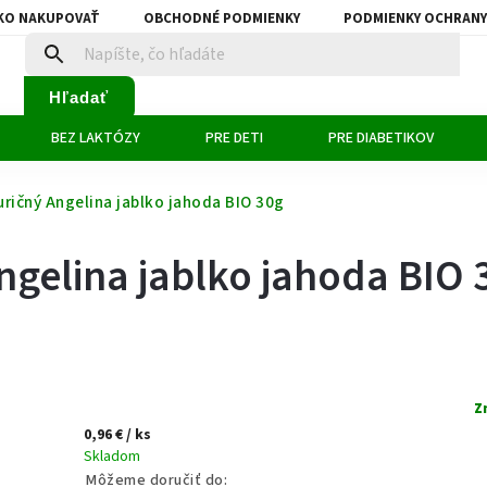
KO NAKUPOVAŤ
OBCHODNÉ PODMIENKY
PODMIENKY OCHRANY
Hľadať
BEZ LAKTÓZY
PRE DETI
PRE DIABETIKOV
ričný Angelina jablko jahoda BIO 30g
gelina jablko jahoda BIO 
Z
0,96 €
/ ks
Skladom
Môžeme doručiť do: