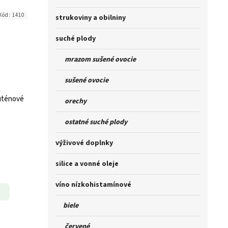
Kód:
1410
strukoviny a obilniny
suché plody
mrazom sušené ovocie
sušené ovocie
luténové
orechy
ostatné suché plody
výživové doplnky
silice a vonné oleje
víno nízkohistamínové
biele
červené