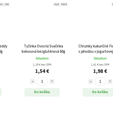
ód:
196
Kód:
5604
Teddy
Tyčinka Ovocná Svačinka
Chrumky kukuričné Fi
0g
kokosová bezgluténová 60g
s jahodou v jogurtove
bezgluténové 8
Skladom
Skladom
1,29 € bez DPH
1,61 € bez DPH
1,54 €
1,98 €
Do košíka
Do košíka