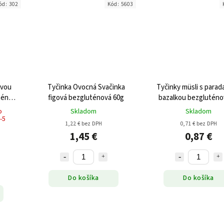
ód:
302
Kód:
5603
ovou
Tyčinka Ovocná Svačinka
Tyčinky müsli s parad
ténu
figová bezgluténová 60g
bazalkou bezgluténo
o
Skladom
Skladom
-5
1,22 € bez DPH
0,71 € bez DPH
1,45 €
0,87 €
Do košíka
Do košíka