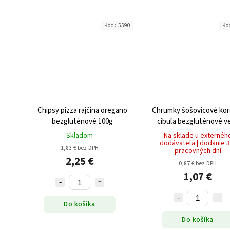
Kód:
5590
Kó
Chipsy pizza rajčina oregano
Chrumky šošovicové kor
bezgluténové 100g
cibuľa bezgluténové v
BIO 60g
Skladom
Na sklade u externéh
dodávateľa | dodanie 3
1,83 € bez DPH
pracovných dní
2,25 €
0,87 € bez DPH
1,07 €
Do košíka
Do košíka