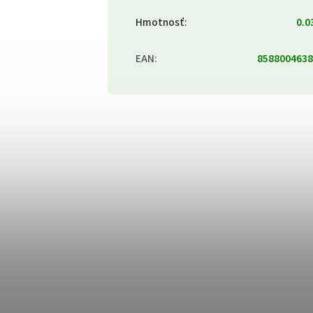
Hmotnosť
:
0.0
EAN
:
8588004638