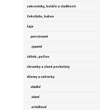
cukrovinky, koláče a sladkosti
čokoláda, kakao
čaje
porciované
sypané
chlieb, pečivo
chrumky a slané pochutiny
džemy a nátierky
sladké
slané
orieškové