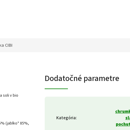
ka
CIBI
Dodatočné parametre
 soli v bio
chrumk
Kategória
:
sl
,5% (jablko* 85%,
pochut