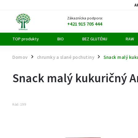
A
Zákaznícka podpora:
+421 915 705 444
TOP produkty
BIO
BEZ GLUTÉNU
RAW
Domov
chrumky a slané pochutiny
Snack malý kuku
/
/
Snack malý kukuričný An
Kód:
199