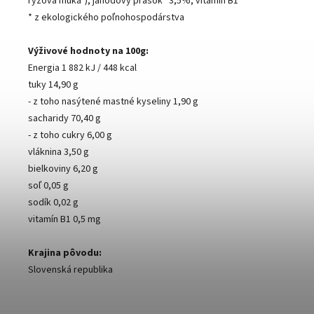
ryžová múka*), jahodový prášok* 3,5%, vitamín B1
* z ekologického poľnohospodárstva
Výživové hodnoty na 100g:
Energia 1 882 kJ / 448 kcal
tuky 14,90 g
- z toho nasýtené mastné kyseliny 1,90 g
sacharidy 70,40 g
- z toho cukry 6,00 g
vláknina 3,50 g
bielkoviny 6,20 g
soľ 0,05 g
sodík 0,02 g
vitamín B1 0,5 mg
Krajina pôvodu:
Slovenská republika