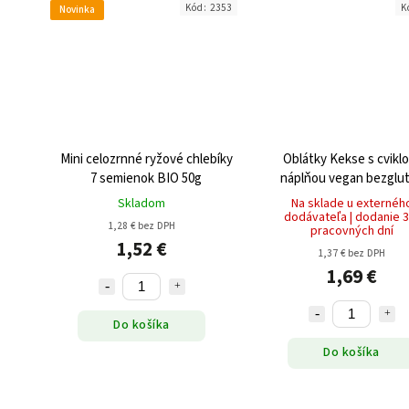
Kód:
2353
K
Novinka
Mini celozrnné ryžové chlebíky
Oblátky Kekse s cvikl
7 semienok BIO 50g
náplňou vegan bezglu
35g
Skladom
Na sklade u externéh
dodávateľa | dodanie 3
1,28 € bez DPH
pracovných dní
1,52 €
1,37 € bez DPH
1,69 €
Do košíka
Do košíka