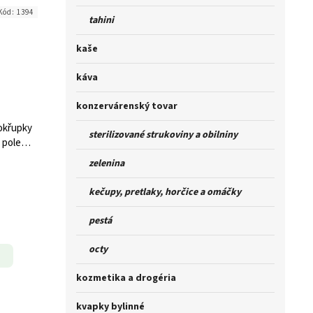
Kód:
1394
tahini
kaše
káva
konzervárenský tovar
okřupky
sterilizované strukoviny a obilniny
j poleve
0g
zelenina
kečupy, pretlaky, horčice a omáčky
pestá
octy
kozmetika a drogéria
kvapky bylinné