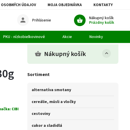
 OSOBNÝCH ÚDAJOV
MOJA OBJEDNÁVKA
KONTAKTY
Nákupný košík
Prihlásenie
Prázdny košík
PKU - nízkobielkovinové
Akcie
Novinky
Článk
Nákupný košík
30g
Sortiment
alternatíva smotany
cereálie, müsli a vločky
načka:
CIBI
cestoviny
cukor a sladidlá