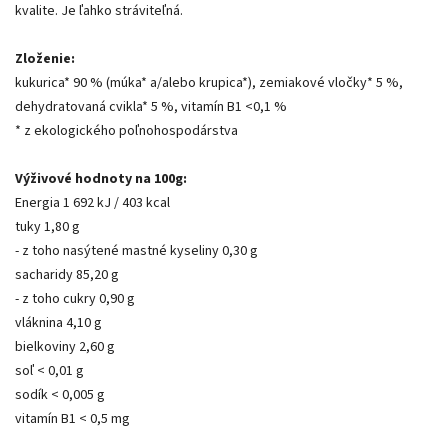
kvalite. Je ľahko stráviteľná.
Zloženie:
kukurica* 90 % (múka* a/alebo krupica*), zemiakové vločky* 5 %,
dehydratovaná cvikla* 5 %, vitamín B1 <0,1 %
* z ekologického poľnohospodárstva
Výživové hodnoty na 100g:
Energia 1 692 kJ / 403 kcal
tuky 1,80 g
- z toho nasýtené mastné kyseliny 0,30 g
sacharidy 85,20 g
- z toho cukry 0,90 g
vláknina 4,10 g
bielkoviny 2,60 g
soľ < 0,01 g
sodík < 0,005 g
vitamín B1 < 0,5 mg