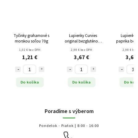
Tyčinky grahamové s
Lupienky Curvies
Lupienky 
morskou soľou 70g
original bezgluténové
paprika bez
170g
170
1,02 € bez DPH
2,98 € bez DPH
2,98 € bez
1,21 €
3,67 €
3,67
Do košíka
Do košíka
Do koš
Poradíme s výberom
Pondelok - Piatok | 8:00 - 16:00