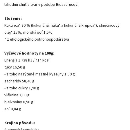
lahodnú chuť a tvar v podobe Biosaurusov.
Zloženie:
Kukurica* 80 % (kukuričná múka* a kukuričná krupica*), slnečnicový
olej* 15%, morská soľ 1,5%
* z ekologického poľnohospodárstva
Výživové hodnoty na 100g:
Energia 1 738 kJ / 414 kcal
tuky 16,50 g
- z toho nasýtené mastné kyseliny 1,50 g
sacharidy 58,40 g
- z toho cukry 1,90 g
vláknina 3,00 g
bielkoviny 6,50 g
soľ 0,84 g
Krajina pôvodu: