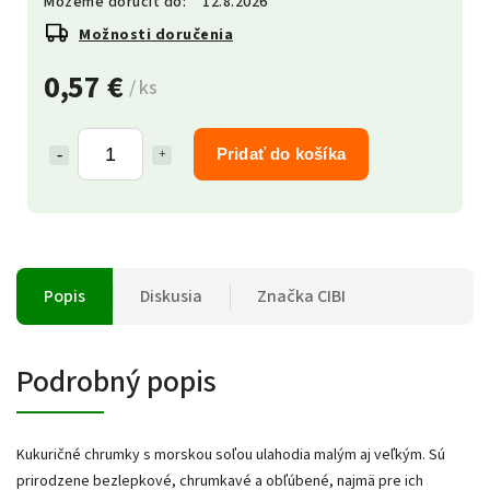
Môžeme doručiť do:
12.8.2026
Možnosti doručenia
0,57 €
/ ks
Pridať do košíka
Popis
Diskusia
Značka
CIBI
Podrobný popis
Kukuričné chrumky s morskou soľou ulahodia malým aj veľkým. Sú
prirodzene bezlepkové, chrumkavé a obľúbené, najmä pre ich