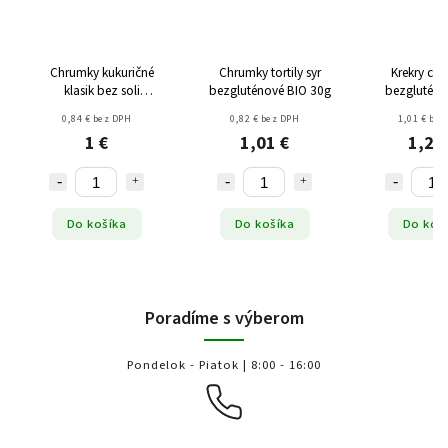
Chrumky kukuričné
Chrumky tortily syr
Krekry ce
klasik bez soli
bezgluténové BIO 30g
bezgluténo
bezgluténové 100g
0,84 € bez DPH
0,82 € bez DPH
1,01 € bez
1 €
1,01 €
1,24
Do košíka
Do košíka
Do koš
Poradíme s výberom
Pondelok - Piatok | 8:00 - 16:00