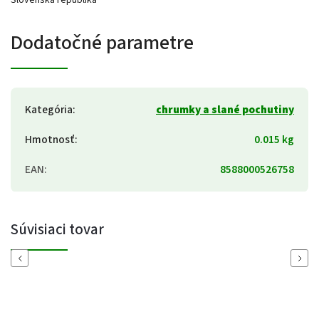
Slovenská republika
Dodatočné parametre
Kategória
:
chrumky a slané pochutiny
Hmotnosť
:
0.015 kg
EAN
:
8588000526758
Súvisiaci tovar
Previous
Next