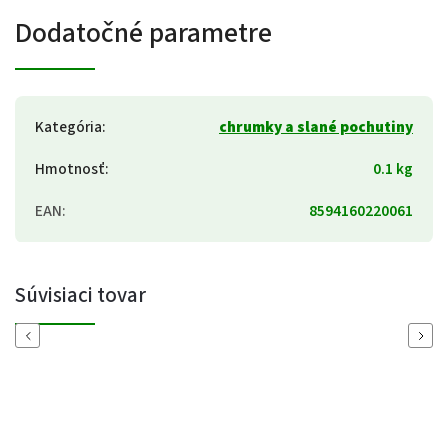
Dodatočné parametre
Kategória
:
chrumky a slané pochutiny
Hmotnosť
:
0.1 kg
EAN
:
8594160220061
Súvisiaci tovar
Previous
Next