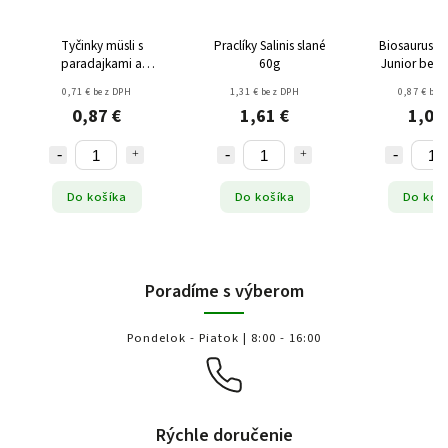
Tyčinky müsli s
Praclíky Salinis slané
Biosaurus m
paradajkami a
60g
Junior bezg
bazalkou
BIO 5
0,71 € bez DPH
1,31 € bez DPH
0,87 € bez
bezgluténové 55g
0,87 €
1,61 €
1,07
Do košíka
Do košíka
Do koš
Poradíme s výberom
Pondelok - Piatok | 8:00 - 16:00
Rýchle doručenie