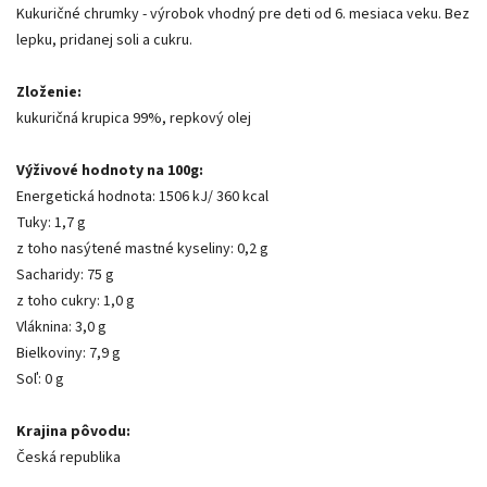
Kukuričné chrumky - výrobok vhodný pre deti od 6. mesiaca veku. Bez
lepku, pridanej soli a cukru.
Zloženie:
kukuričná krupica 99%, repkový olej
Výživové hodnoty na 100g:
Energetická hodnota: 1506 kJ/ 360 kcal
Tuky: 1,7 g
z toho nasýtené mastné kyseliny: 0,2 g
Sacharidy: 75 g
z toho cukry: 1,0 g
Vláknina: 3,0 g
Bielkoviny: 7,9 g
Soľ: 0 g
Krajina pôvodu:
Česká republika