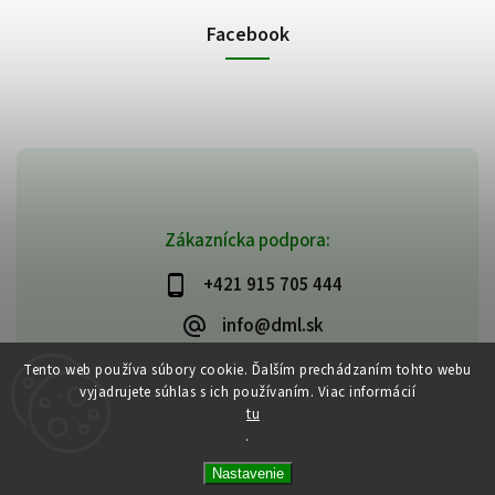
Facebook
Zákaznícka podpora:
+421 915 705 444
info@dml.sk
Tento web používa súbory cookie. Ďalším prechádzaním tohto webu
vyjadrujete súhlas s ich používaním. Viac informácií
tu
.
Copyright 2026
bifeedus | BIO | DIA | BEZLEPKOVÉ POTRAVINY
. Všetky
Nastavenie
práva vyhradené.