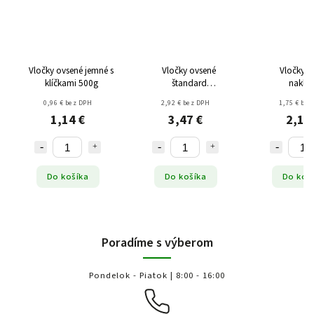
Vločky ovsené jemné s
Vločky ovsené
Vločky o
klíčkami 500g
štandard
naklíč
bezgluténové BIO
bezgluténo
0,96 € bez DPH
2,92 € bez DPH
1,75 € bez
475g
1,14 €
3,47 €
2,15
Do košíka
Do košíka
Do koš
Poradíme s výberom
Pondelok - Piatok | 8:00 - 16:00