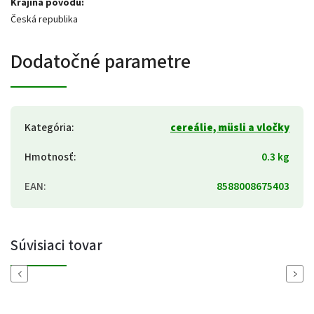
Krajina pôvodu:
Česká republika
Dodatočné parametre
Kategória
:
cereálie, müsli a vločky
Hmotnosť
:
0.3 kg
EAN
:
8588008675403
Súvisiaci tovar
Previous
Next