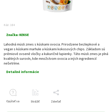
Kód:
184
Značka:
KEKSE
Lahodná müsli zmes s kúskami ovocia. Prirodzene bezlepkové a
vegan s kúskami marhule a kúskami kokosových chips. Základom sú
prémiové ovsené vločky a kukuričné lupienky. Táto müsli zmes je plná
kvalitných surovín, kde množstvom ovocia a iných ingrediencií
nešetríme.
Detailné informácie
Opýtať sa
Strážiť
Zdieľať