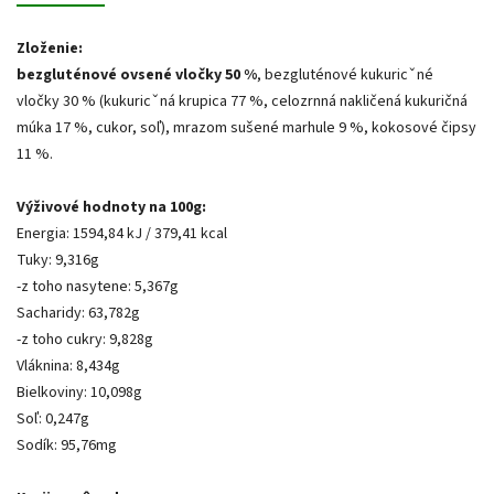
Zloženie:
bezgluténové ovsené vločky 50 %
, bezgluténové kukuricˇné
vločky 30 % (kukuricˇná krupica 77 %, celozrnná nakličená kukuričná
múka 17 %, cukor, soľ), mrazom sušené marhule 9 %, kokosové čipsy
11 %.
Výživové hodnoty na 100g:
Energia: 1594,84 kJ / 379,41 kcal
Tuky: 9,316g
-z toho nasytene: 5,367g
Sacharidy: 63,782g
-z toho cukry: 9,828g
Vláknina: 8,434g
Bielkoviny: 10,098g
Soľ: 0,247g
Sodík: 95,76mg