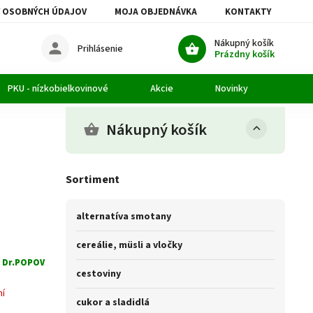
 OSOBNÝCH ÚDAJOV
MOJA OBJEDNÁVKA
KONTAKTY
Nákupný košík
Prihlásenie
Prázdny košík
PKU - nízkobielkovinové
Akcie
Novinky
Článk
Nákupný košík
Sortiment
alternatíva smotany
cereálie, müsli a vločky
:
Dr.POPOV
cestoviny
ní
cukor a sladidlá