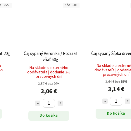
d:
2553
Kód:
501
ať 20g
Čaj sypaný Veronika / Rozrazil
Čaj sypaný Šípka drve
vňať 50g
o
Na sklade u extern
Na sklade u externého
-5
dodávateľa | dodanie
dodávateľa | dodanie 3-5
pracovných dní
pracovných dní
2,64 € bez DPH
2,57 € bez DPH
3,14 €
3,06 €
Do košíka
Do košíka