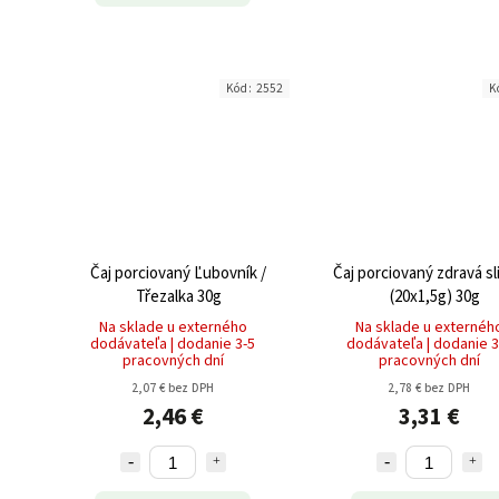
Kód:
2552
K
Čaj porciovaný Ľubovník /
Čaj porciovaný zdravá sl
Třezalka 30g
(20x1,5g) 30g
Na sklade u externého
Na sklade u externéh
dodávateľa | dodanie 3-5
dodávateľa | dodanie 3
pracovných dní
pracovných dní
2,07 € bez DPH
2,78 € bez DPH
2,46 €
3,31 €