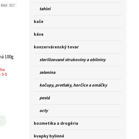
Kód:
517
tahini
kaše
káva
konzervárenský tovar
ná 100g
sterilizované strukoviny a obilniny
ého
zelenina
 3-5
kečupy, pretlaky, horčice a omáčky
pestá
octy
kozmetika a drogéria
kvapky bylinné