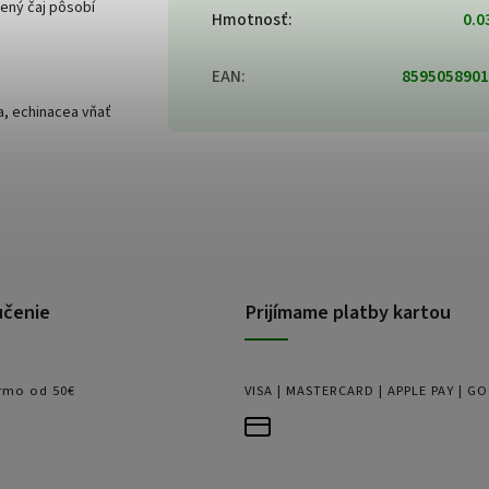
ený čaj pôsobí
Hmotnosť
:
0.0
EAN
:
8595058901
a, echinacea vňať
učenie
Prijímame platby kartou
rmo od 50€
VISA | MASTERCARD | APPLE PAY | G