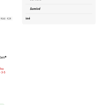
šumivé
iné
Kód:
424
oten®
ého
 3-5