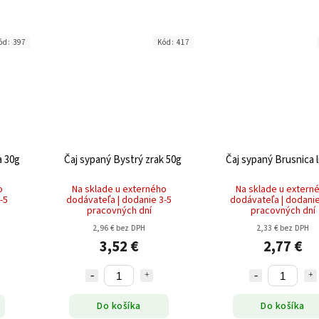
ód:
397
Kód:
417
a 30g
Čaj sypaný Bystrý zrak 50g
Čaj sypaný Brusnica l
o
Na sklade u externého
Na sklade u extern
-5
dodávateľa | dodanie 3-5
dodávateľa | dodanie
pracovných dní
pracovných dní
2,96 € bez DPH
2,33 € bez DPH
3,52 €
2,77 €
Do košíka
Do košíka