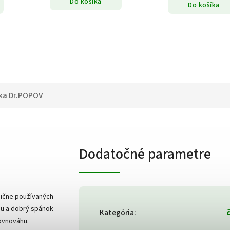
Do košíka
Do košíka
ka
Dr.POPOV
Dodatočné parametre
dične používaných
du a dobrý spánok
Kategória
:
ovnováhu.