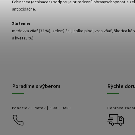
Echinacea (echinacea) podporuje prirodzenú obranyschopnosť a zel
antioxidačne.
Zloženie:
medovka vňať (32 %), zelený čaj, jablko plod, vres vňať, škorica kôr
a kvet (5 %)
Poradíme s výberom
Rýchle dor
Pondelok - Piatok | 8:00 - 16:00
Doprava zada