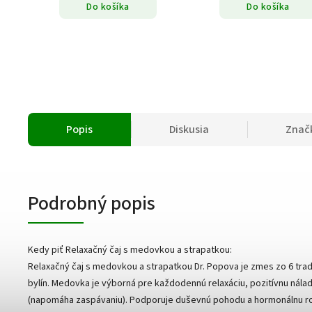
Do košíka
Do košíka
Popis
Diskusia
Znač
Podrobný popis
Kedy piť Relaxačný čaj s medovkou a strapatkou:
Relaxačný čaj s medovkou a strapatkou Dr. Popova je zmes zo 6 tra
bylín. Medovka je výborná pre každodennú relaxáciu, pozitívnu nála
(napomáha zaspávaniu). Podporuje duševnú pohodu a hormonálnu r