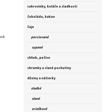
cukrovinky, koláče a sladkosti
čokoláda, kakao
čaje
nok
porciované
sypané
chlieb, pečivo
chrumky a slané pochutiny
džemy a nátierky
sladké
slané
orieškové