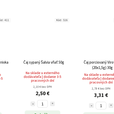
ód:
411
Kód:
516
inivka
Čaj sypaný Šalvia vňať 50g
Čaj porciovaný Vir
(20x1,5g) 30g
Na sklade u externého
o
Na sklade u extern
dodávateľa | dodanie 3-5
-5
dodávateľa | dodanie
pracovných dní
pracovných dní
2,10 € bez DPH
2,78 € bez DPH
2,50 €
3,31 €