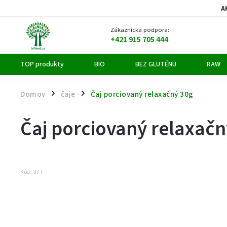
A
Zákaznícka podpora:
+421 915 705 444
TOP produkty
BIO
BEZ GLUTÉNU
RAW
Domov
čaje
Čaj porciovaný relaxačný 30g
/
/
Čaj porciovaný relaxačn
Kód:
377