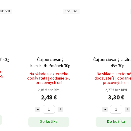
ód:
531
Kód:
361
ť 50g
Čaj porciovaný
Čaj porciovaný vitál
kamilka/heřmánek 30g
45+ 30g
o
Na sklade u externého
Na sklade u extern
-5
dodávateľa | dodanie 3-5
dodávateľa | dodanie
pracovných dní
pracovných dní
2,08 € bez DPH
2,77 € bez DPH
2,48 €
3,30 €
Do košíka
Do košíka