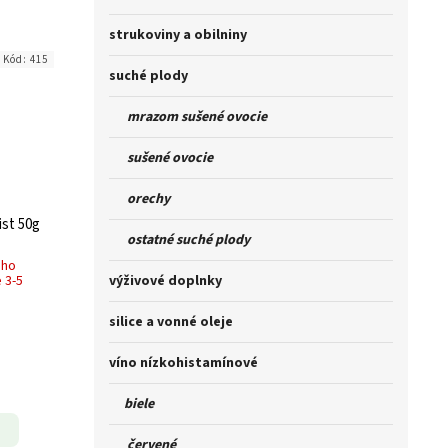
strukoviny a obilniny
Kód:
415
suché plody
mrazom sušené ovocie
sušené ovocie
orechy
ist 50g
ostatné suché plody
ého
výživové doplnky
 3-5
silice a vonné oleje
víno nízkohistamínové
biele
červené