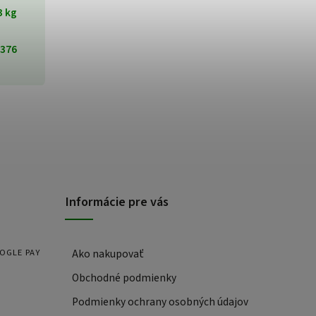
3 kg
376
Informácie pre vás
OOGLE PAY
Ako nakupovať
Obchodné podmienky
Podmienky ochrany osobných údajov