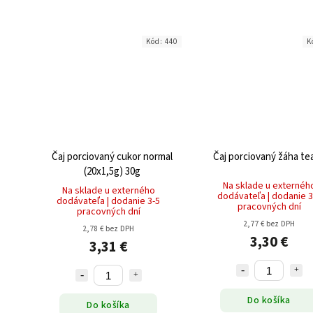
Kód:
440
K
Čaj porciovaný cukor normal
Čaj porciovaný žáha te
(20x1,5g) 30g
Na sklade u externéh
Na sklade u externého
dodávateľa | dodanie 3
dodávateľa | dodanie 3-5
pracovných dní
pracovných dní
2,77 € bez DPH
2,78 € bez DPH
3,30 €
3,31 €
Do košíka
Do košíka