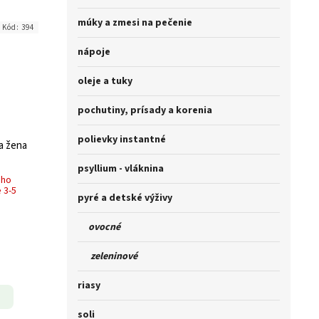
múky a zmesi na pečenie
Kód:
394
nápoje
oleje a tuky
pochutiny, prísady a korenia
polievky instantné
na žena
psyllium - vláknina
ého
 3-5
pyré a detské výživy
ovocné
zeleninové
riasy
soli