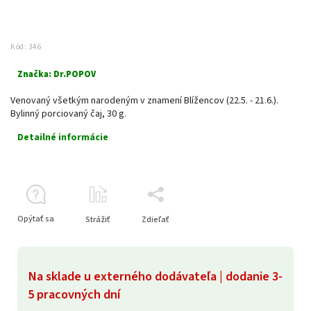
Kód:
346
Značka:
Dr.POPOV
Venovaný všetkým narodeným v znamení Blížencov (22.5. - 21.6.).
Bylinný porciovaný čaj, 30 g.
Detailné informácie
Opýtať sa
Strážiť
Zdieľať
Na sklade u externého dodávateľa | dodanie 3-
5 pracovných dní