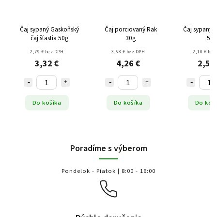
Čaj sypaný Gaskoňský
Čaj porciovaný Rak
Čaj sypaný Ma
čaj šťastia 50g
30g
50g
2,79 € bez DPH
3,58 € bez DPH
2,10 € bez
3,32 €
4,26 €
2,50
Do košíka
Do košíka
Do koš
Poradíme s výberom
Pondelok - Piatok | 8:00 - 16:00