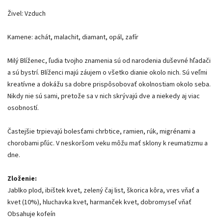
Živel: Vzduch
Kamene: achát, malachit, diamant, opál, zafír
Milý Blíženec, ľudia tvojho znamenia sú od narodenia duševné hľadači
a sú bystrí. Blíženci majú záujem o všetko dianie okolo nich. Sú veľmi
kreatívne a dokážu sa dobre prispôsobovať okolnostiam okolo seba.
Nikdy nie sú sami, pretože sa v nich skrývajú dve a niekedy aj viac
osobností.
Častejšie trpievajú bolesťami chrbtice, ramien, rúk, migrénami a
chorobami pľúc. V neskoršom veku môžu mať sklony k reumatizmu a
dne.
Zloženie:
Jablko plod, ibištek kvet, zelený čaj list, škorica kôra, vres vňať a
kvet (10%), hluchavka kvet, harmanček kvet, dobromyseľ vňať
Obsahuje kofeín