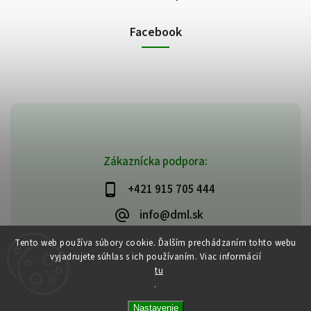
Facebook
Zákaznícka podpora:
+421 915 705 444
info@dml.sk
Tento web používa súbory cookie. Ďalším prechádzaním tohto webu
vyjadrujete súhlas s ich používaním. Viac informácií
tu
.
Copyright 2026
bifeedus | BIO | DIA | BEZLEPKOVÉ POTRAVINY
. Všetky
Nastavenie