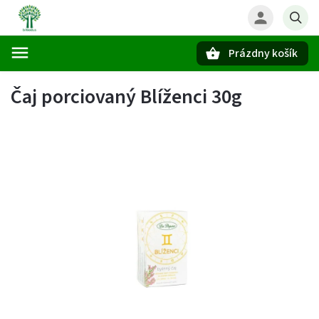
Prázdny košík
Hľadať
Čaj porciovaný Blíženci 30g