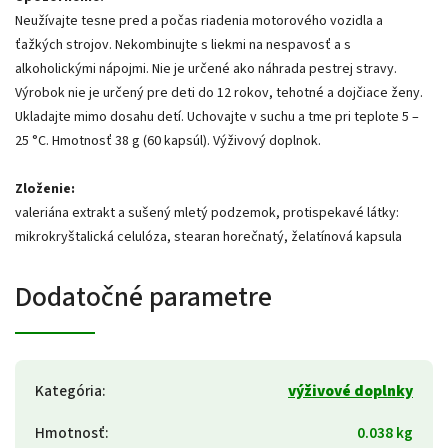
Neužívajte tesne pred a počas riadenia motorového vozidla a
ťažkých strojov. Nekombinujte s liekmi na nespavosť a s
alkoholickými nápojmi. Nie je určené ako náhrada pestrej stravy.
Výrobok nie je určený pre deti do 12 rokov, tehotné a dojčiace ženy.
Ukladajte mimo dosahu detí. Uchovajte v suchu a tme pri teplote 5 –
25 °C. Hmotnosť 38 g (60 kapsúl). Výživový doplnok.
Zloženie:
valeriána extrakt a sušený mletý podzemok, protispekavé látky:
mikrokryštalická celulóza, stearan horečnatý, želatínová kapsula
Dodatočné parametre
Kategória
:
výživové doplnky
Hmotnosť
:
0.038 kg