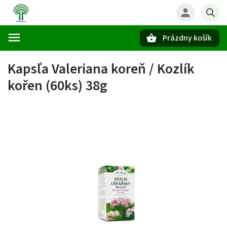
Prázdny košík
Hľadať
Kapsľa Valeriana koreň / Kozlík
kořen (60ks) 38g