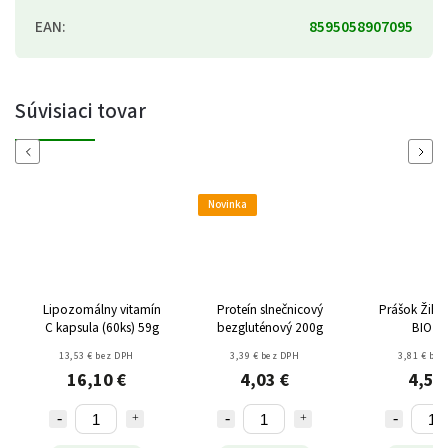
EAN
:
8595058907095
Súvisiaci tovar
Previous
Next
Novinka
Lipozomálny vitamín
Proteín slnečnicový
Prášok Žihľ
C kapsula (60ks) 59g
bezgluténový 200g
BIO 1
13,53 € bez DPH
3,39 € bez DPH
3,81 € bez
16,10 €
4,03 €
4,53