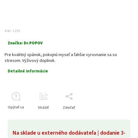
Kód:
1292
Značka:
Dr.POPOV
Pre kvalitný spánok, pokojnú myseľ a ľahšie vyrovnanie sa so
stresom. Výživový doplnok.
Detailné informácie
Opýtať sa
Strážiť
Zdieľať
Na sklade u externého dodávateľa | dodanie 3-