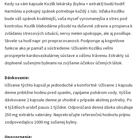
Kedy sa vám kapsule Kozlík lekársky (bylina + extrakt) budú hodiť:
Harmóniu a pokojný spánok potrebuje každý z nás. Vďaka Kozlíku
bude váš spánok kvalitnejší, vaša myseľ vyrovnanejšia a stres pod
kontrolou. Kozlík blahodárne pôsobí na duševné zdravie a prispieva k
zvládaniu stresových situácií, nervy nielen upokojuje, ale aj posilňuje.
Skvele sa hodí napr. pri prepracovanosti. Podporuje aj kognitívne
funkcie ako je pamäť a sústredenie. Užívaním Kozlíku veľmi
prospejete kardiovaskulárnej sústave a vášmu tráveniu. Extrakty sú
doplnené sušenými bylinami na zvýšenie účinkov účinných látok.
Dávkovanie:
Užívanie týchto kapsúl je jednoduché a komfortné: Užívame 1 kapsulu
denne približne hodinu pred spaním, zapíjame pohárom vody. Vyššie
dávkovanie 2 kapsule denne je vhodné v prípade akútnej potreby. Po
4 týždňoch urobiť pauzu 2 týždne. Odporúčaná denná dávka obsahuje
250 mg extraktu valeriány. Neprekračujte referenčnú hodnotu príjmu
zodpovedajúcu 1000 mg sušenej byliny.
Upozornenie: