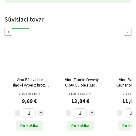
Súvisiaci tovar
Previous
Next
Víno Pálava biele
Víno Tramín červený
Víno Rado
sladké výber z hrozna
ORANGE biele suché
Klevner biel
2025
2023
zber such
7,88 € bez DPH
11,25 € bez DPH
9 € bez 
nízkohistamínové 0,5l
nízkohistamínové
nízkohist
9,69 €
13,84 €
11,07
0,75l
0,75
Do košíka
Do košíka
Do koš