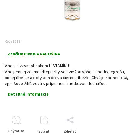
Kód:
3953
Značka:
PIVNICA RADOŠINA
Víno s nízkym obsahom HISTAMÍNU
Víno jemnej zeleno-žltej farby so sviežou vôňou limetky, egrešu,
bielej ríbezle a dotykom dreva čiernej ríbezle. Chuť je harmonická,
egrešovo žihľavová s príjemnou limetkovou dochuťou.
Detailné informácie
Opýtať sa
Strážiť
Zdieľať