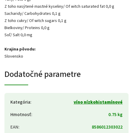
Z toho nasýtené mastné kyseliny/ Of witch saturated fat 0,0 g
Sacharidy/ Carbohydrates 0,1 g
Z toho cukry/ Of witch sugars 0,1 g
Bielkoviny/ Proteins 0,0 g
Soľ/ Salt 0,0 mg
Krajina pôvodu:
Slovensko
Dodatočné parametre
Kategória
:
víno nízkohistamínové
Hmotnosť
:
0.75 kg
EAN
:
8586012303022