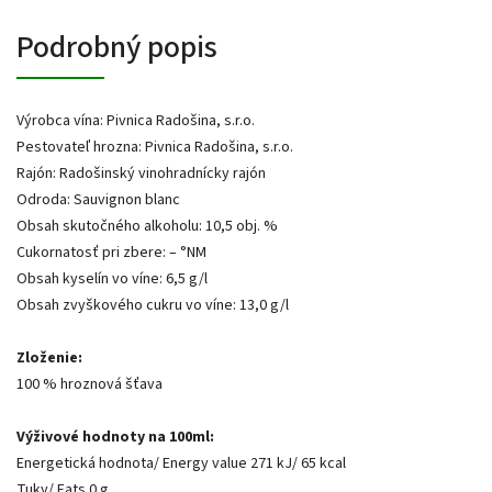
Podrobný popis
Výrobca vína: Pivnica Radošina, s.r.o.
Pestovateľ hrozna: Pivnica Radošina, s.r.o.
Rajón: Radošinský vinohradnícky rajón
Odroda: Sauvignon blanc
Obsah skutočného alkoholu: 10,5 obj. %
Cukornatosť pri zbere: – °NM
Obsah kyselín vo víne: 6,5 g/l
Obsah zvyškového cukru vo víne: 13,0 g/l
Zloženie:
100 % hroznová šťava
Výživové hodnoty na 100ml:
Energetická hodnota/ Energy value 271 kJ/ 65 kcal
Tuky/ Fats 0 g,