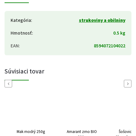
Kategória
:
strukoviny a obilniny
Hmotnosť
:
0.5 kg
EAN
:
8594072104022
Súvisiaci tovar
Previous
Next
Mak modrý 250g
Amarant zrno BIO
Šošovica 