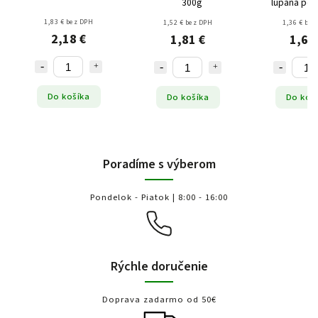
300g
lúpaná pol
1,83 € bez DPH
1,52 € bez DPH
1,36 € bez
2,18 €
1,81 €
1,62
Do košíka
Do košíka
Do koš
Poradíme s výberom
Pondelok - Piatok | 8:00 - 16:00
Rýchle doručenie
Doprava zadarmo od 50€