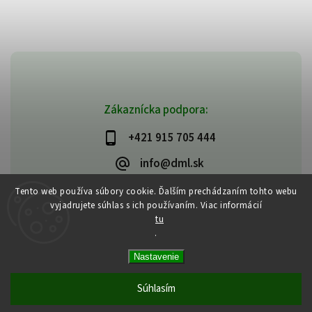
Zákaznícka podpora:
+421 915 705 444
info@dml.sk
Tento web používa súbory cookie. Ďalším prechádzaním tohto webu
vyjadrujete súhlas s ich používaním. Viac informácií
tu
.
Copyright 2026
bifeedus | BIO | DIA | BEZLEPKOVÉ POTRAVINY
. Všetky
Nastavenie
práva vyhradené.
Vytvořil
Shoptet
| Design
Shoptak.cz
Súhlasím