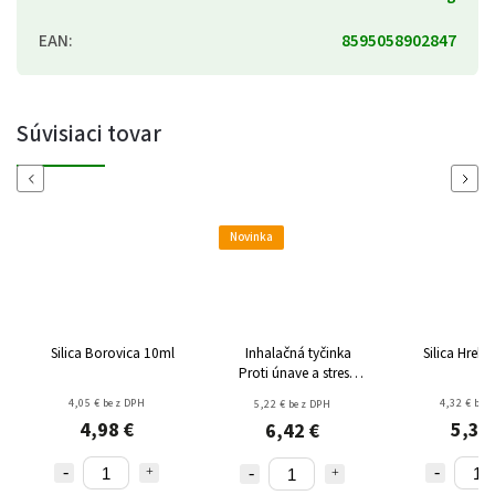
EAN
:
8595058902847
Súvisiaci tovar
Previous
Next
Novinka
Silica Borovica 10ml
Inhalačná tyčinka
Silica Hreb
Proti únave a stresu
1ks
4,05 € bez DPH
4,32 € bez
5,22 € bez DPH
4,98 €
5,31
6,42 €