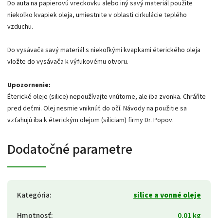
Do auta na papierovú vreckovku alebo iný savý materiál použite
niekoľko kvapiek oleja, umiestnite v oblasti cirkulácie teplého
vzduchu.
Do vysávača savý materiál s niekoľkými kvapkami éterického oleja
vložte do vysávača k výfukovému otvoru.
Upozornenie:
Éterické oleje (silice) nepoužívajte vnútorne, ale iba zvonka. Chráňte
pred deťmi. Olej nesmie vniknúť do očí. Návody na použitie sa
vzťahujú iba k éterickým olejom (siliciam) firmy Dr. Popov.
Dodatočné parametre
Kategória
:
silice a vonné oleje
Hmotnosť
:
0.01 kg