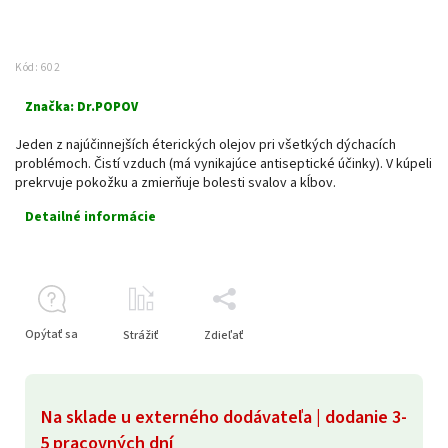
Kód:
602
Značka:
Dr.POPOV
Jeden z najúčinnejších éterických olejov pri všetkých dýchacích
problémoch. Čistí vzduch (má vynikajúce antiseptické účinky). V kúpeli
prekrvuje pokožku a zmierňuje bolesti svalov a kĺbov.
Detailné informácie
Opýtať sa
Strážiť
Zdieľať
Na sklade u externého dodávateľa | dodanie 3-
5 pracovných dní