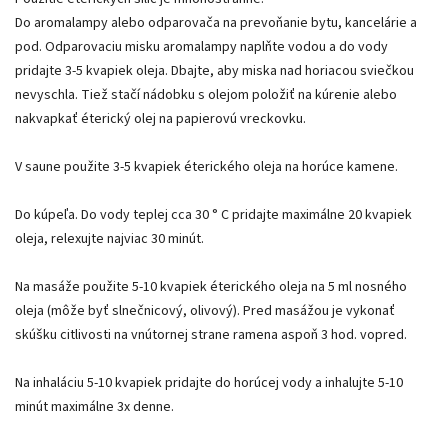
Do aromalampy alebo odparovača na prevoňanie bytu, kancelárie a
pod. Odparovaciu misku aromalampy naplňte vodou a do vody
pridajte 3-5 kvapiek oleja. Dbajte, aby miska nad horiacou sviečkou
nevyschla. Tiež stačí nádobku s olejom položiť na kúrenie alebo
nakvapkať éterický olej na papierovú vreckovku.
V saune použite 3-5 kvapiek éterického oleja na horúce kamene.
Do kúpeľa. Do vody teplej cca 30 ° C pridajte maximálne 20 kvapiek
oleja, relexujte najviac 30 minút.
Na masáže použite 5-10 kvapiek éterického oleja na 5 ml nosného
oleja (môže byť slnečnicový, olivový). Pred masážou je vykonať
skúšku citlivosti na vnútornej strane ramena aspoň 3 hod. vopred.
Na inhaláciu 5-10 kvapiek pridajte do horúcej vody a inhalujte 5-10
minút maximálne 3x denne.