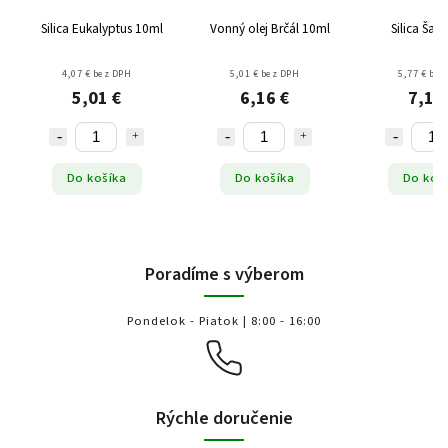
Silica Eukalyptus 10ml
Vonný olej Brčál 10ml
Silica Šalv
4,07 € bez DPH
5,01 € bez DPH
5,77 € bez
5,01 €
6,16 €
7,10
Do košíka
Do košíka
Do koš
Poradíme s výberom
Pondelok - Piatok | 8:00 - 16:00
Rýchle doručenie