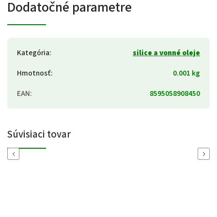
Dodatočné parametre
Kategória
:
silice a vonné oleje
Hmotnosť
:
0.001 kg
EAN
:
8595058908450
Súvisiaci tovar
Previous
Next