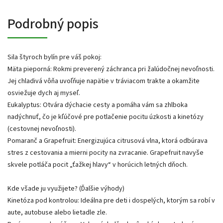
Podrobný popis
Sila štyroch bylín pre váš pokoj:
Mäta pieporná: Rokmi preverený záchranca pri žalúdočnej nevoľnosti.
Jej chladivá vôňa uvoľňuje napätie v tráviacom trakte a okamžite
osviežuje dych aj myseľ.
Eukalyptus: Otvára dýchacie cesty a pomáha vám sa zhlboka
nadýchnuť, čo je kľúčové pre potlačenie pocitu úzkosti a kinetózy
(cestovnej nevoľnosti).
Pomaranč a Grapefruit: Energizujúca citrusová vlna, ktorá odbúrava
stres z cestovania a mierni pocity na zvracanie. Grapefruit navyše
skvele potláča pocit „ťažkej hlavy“ v horúcich letných dňoch.
Kde všade ju využijete? (Ďalšie výhody)
Kinetóza pod kontrolou: Ideálna pre deti i dospelých, ktorým sa robí v
aute, autobuse alebo lietadle zle.