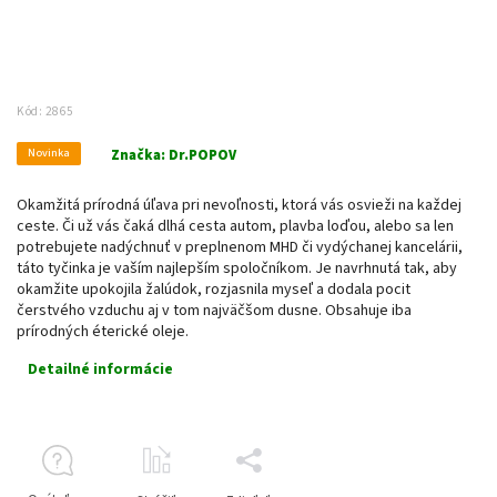
Kód:
2865
Novinka
Značka:
Dr.POPOV
Okamžitá prírodná úľava pri nevoľnosti, ktorá vás osvieži na každej
ceste. Či už vás čaká dlhá cesta autom, plavba loďou, alebo sa len
potrebujete nadýchnuť v preplnenom MHD či vydýchanej kancelárii,
táto tyčinka je vaším najlepším spoločníkom. Je navrhnutá tak, aby
okamžite upokojila žalúdok, rozjasnila myseľ a dodala pocit
čerstvého vzduchu aj v tom najväčšom dusne. Obsahuje iba
prírodných éterické oleje.
Detailné informácie