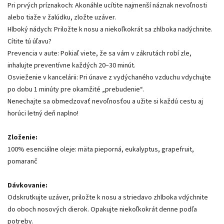
Pri prvých príznakoch: Akonáhle ucítite najmenší náznak nevoľnosti
alebo tiaže v žalúdku, zložte uzáver.
Hlboký nádych: Priložte k nosu a niekoľkokrát sa zhlboka nadýchnite.
Cítite tú úľavu?
Prevencia v aute: Pokiaľ viete, že sa vám v zákrutách robí zle,
inhalujte preventívne každých 20–30 minút.
Osvieženie v kancelárii: Pri únave z vydýchaného vzduchu vdychujte
po dobu 1 minúty pre okamžité „prebudenie“.
Nenechajte sa obmedzovať nevoľnosťou a užite si každú cestu aj
horúci letný deň naplno!
Zloženie:
100% esenciálne oleje: mäta pieporná, eukalyptus, grapefruit,
pomaranč
Dávkovanie:
Odskrutkujte uzáver, priložte k nosu a striedavo zhlboka vdýchnite
do oboch nosových dierok. Opakujte niekoľkokrát denne podľa
potreby.