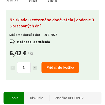
Opýtať sa
Strážiť
Zdieľať
Na sklade u externého dodávateľa | dodanie 3-
5 pracovných dní
Môžeme doručiť do:
19.8.2026
Možnosti doručenia
6,42 €
/ ks
Pridať do košíka
Popis
Diskusia
Značka
Dr.POPOV