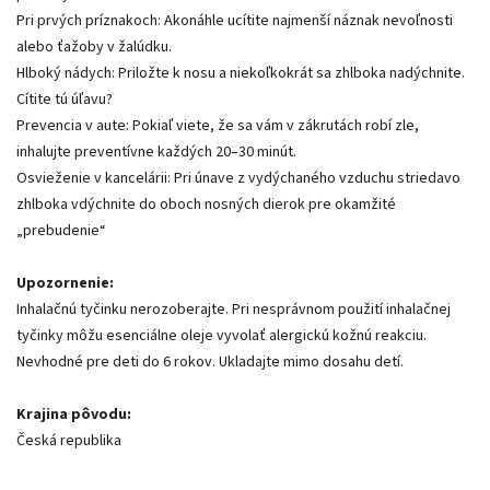
Pri prvých príznakoch: Akonáhle ucítite najmenší náznak nevoľnosti
alebo ťažoby v žalúdku.
Hlboký nádych: Priložte k nosu a niekoľkokrát sa zhlboka nadýchnite.
Cítite tú úľavu?
Prevencia v aute: Pokiaľ viete, že sa vám v zákrutách robí zle,
inhalujte preventívne každých 20–30 minút.
Osvieženie v kancelárii: Pri únave z vydýchaného vzduchu striedavo
zhlboka vdýchnite do oboch nosných dierok pre okamžité
„prebudenie“
Upozornenie:
Inhalačnú tyčinku nerozoberajte. Pri nesprávnom použití inhalačnej
tyčinky môžu esenciálne oleje vyvolať alergickú kožnú reakciu.
Nevhodné pre deti do 6 rokov. Ukladajte mimo dosahu detí.
Krajina pôvodu:
Česká republika