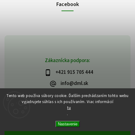
Facebook
Zákaznícka podpora:
+421 915 705 444
info@dml.sk
Tento web používa súbory cookie. Ďalším prechádzaním tohto webu
vyjadrujete súhlas s ich používaním. Viac informácií
tu
.
Copyright 2026
bifeedus | BIO | DIA | BEZLEPKOVÉ POTRAVINY
. Všetky
Nastavenie
práva vyhradené.