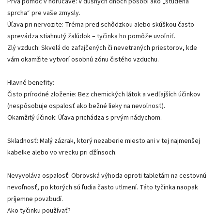
Prvá pomoc v horúčave: V dusných dňoch pôsobí ako „studená
sprcha“ pre vaše zmysly.
Úľava pri nervozite: Tréma pred schôdzkou alebo skúškou často
sprevádza stiahnutý žalúdok – tyčinka ho pomôže uvoľniť.
Zlý vzduch: Skvelá do zafajčených či nevetraných priestorov, kde
vám okamžite vytvorí osobnú zónu čistého vzduchu.
Hlavné benefity:
Čisto prírodné zloženie: Bez chemických látok a vedľajších účinkov
(nespôsobuje ospalosť ako bežné lieky na nevoľnosť).
Okamžitý účinok: Úľava prichádza s prvým nádychom.
Skladnosť: Malý zázrak, ktorý nezaberie miesto ani v tej najmenšej
kabelke alebo vo vrecku pri džínsoch.
Nevyvoláva ospalosť: Obrovská výhoda oproti tabletám na cestovnú
nevoľnosť, po ktorých sú ľudia často utlmení. Táto tyčinka naopak
príjemne povzbudí.
Ako tyčinku používať?