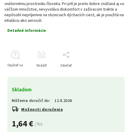
vnútornému prostrediu človeka. Pri pití je preto dobre znášaná aj vo
väčšom množstve, nevyvoláva diskomfort v zažívacom trakte a
nepôsobí nepríjemne na slizniciach dýchacích ciest, ak je použitá na
inhaláciu ako aerosól.
Detailné informácie
Opýtať sa
Strážiť
Zdieľať
Skladom
Môžeme doručiť do:
12.8.2026
Možnosti doručenia
1,64 €
/ ks