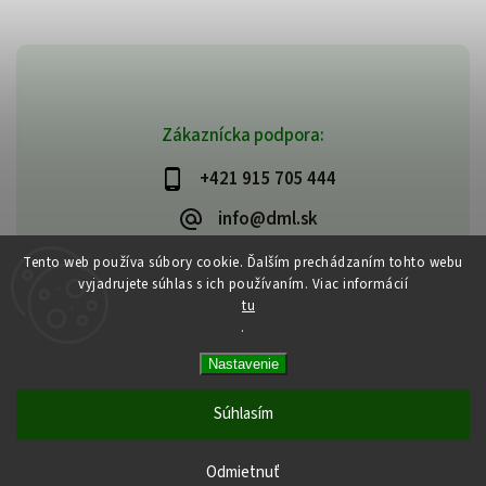
Zákaznícka podpora:
+421 915 705 444
info@dml.sk
Tento web používa súbory cookie. Ďalším prechádzaním tohto webu
vyjadrujete súhlas s ich používaním. Viac informácií
tu
.
Copyright 2026
bifeedus | BIO | DIA | BEZLEPKOVÉ POTRAVINY
. Všetky
Nastavenie
práva vyhradené.
Vytvořil
Shoptet
| Design
Shoptak.cz
Súhlasím
Odmietnuť