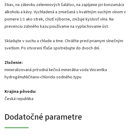
štiav, na zálievku zeleninových šalátov, na zapíjanie pri konzumácii
alkoholu a kávy. Vychladená a zmiešaná s kvalitným suchým vínom v
pomere 1:1 ako strek, chutí výborne, znižuje kyslosť vína. Na
prevenciu zubného kazu používame na vyplachovanie úst.
Skladujte v suchu a chlade a tme. Chráňte pred priamym slnečným
svetlom. Po otvorení fľaše spotrebujte do dvoch dní.
Zloženie:
mineralizovaná prírodná liečivá minerálna voda Vincentka
hydrogénuhličitano-chlorido-sodného typu
Krajina pôvodu:
Česká republika
Dodatočné parametre