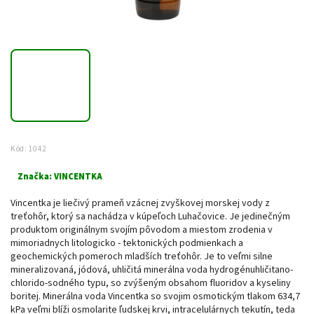
Kód:
1042
Značka:
VINCENTKA
Vincentka je liečivý prameň vzácnej zvyškovej morskej vody z
treťohôr, ktorý sa nachádza v kúpeľoch Luhačovice. Je jedinečným
produktom originálnym svojím pôvodom a miestom zrodenia v
mimoriadnych litologicko - tektonických podmienkach a
geochemických pomeroch mladších treťohôr. Je to veľmi silne
mineralizovaná, jódová, uhličitá minerálna voda hydrogénuhličitano-
chlorido-sodného typu, so zvýšeným obsahom fluoridov a kyseliny
boritej. Minerálna voda Vincentka so svojim osmotickým tlakom 634,7
kPa veľmi blíži osmolarite ľudskej krvi, intracelulárnych tekutín, teda