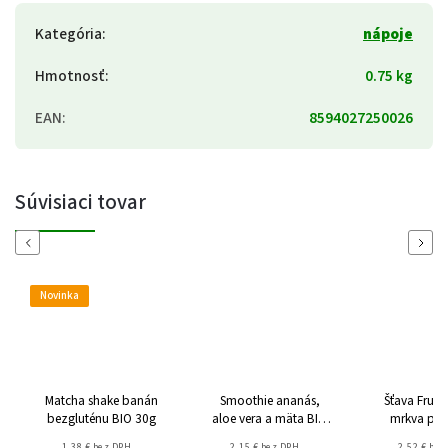
Kategória
:
nápoje
Hmotnosť
:
0.75 kg
EAN
:
8594027250026
Súvisiaci tovar
Previous
Next
Novinka
Matcha shake banán
Smoothie ananás,
Šťava Fruct
bezgluténu BIO 30g
aloe vera a mäta BIO
mrkva po
250ml
700m
1,38 € bez DPH
2,15 € bez DPH
2,52 € bez