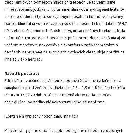
geochemických pomeroch mladších treťohôr. Je to veľmi silne
mineralizovaná, jódová, uhličitá minerálna voda hydrogénuhličitano-
chlorido-sodného typu, so zvýšeným obsahom fluoridov a kyseliny
boritej. Minerálna voda Vincentka so svojim osmotickým tlakom 634,7
kPa veľmi blíži osmolarite ľudskej krvi, intracelulárnych tekutín, teda
vnútornému prostrediu človeka. Pri pití je preto dobre znášaná aj vo
väčšom množstve, nevyvoláva diskomfort v zažívacom trakte a
nepôsobí nepríjemne na slizniciach dýchacích ciest, ak je použitá na
inhaláciu ako aerosól.
Návod k použitiu:
Pitná kúra – väčšinou sa Vincentka podáva 2× denne na lačno pred
raňajkami a pred večerou v dávke cca 2,5 – 3,5 dcl. Účinná pitná kúra
má trvať 15 až 20 dní. Popíja sa studená alebo ohriata. Počas
nasledujúcej polhodiny nič nekonzumujeme ani nepijeme.
Kloktanie a výplachy nosohltana, Inhalácia
Prevencia – pijeme studenú alebo použijeme na riedenie ovocných