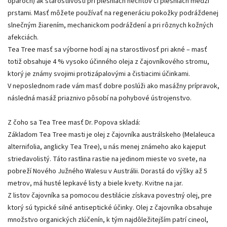
oparoch) ak starostlivosti pri plesniach nechtov či plesniach medzi
prstami. Masť môžete používať na regeneráciu pokožky podráždenej
slnečným žiarením, mechanickom podráždení a pri rôznych kožných
afekciách.
Tea Tree masť sa výborne hodí aj na starostlivosť pri akné – masť
totiž obsahuje 4 % vysoko účinného oleja z čajovníkového stromu,
ktorý je známy svojimi protizápalovými a čistiacimi účinkami.
V neposlednom rade vám masť dobre poslúži ako masážny prípravok,
následná masáž priaznivo pôsobí na pohybové ústrojenstvo.
Z čoho sa Tea Tree masť Dr. Popova skladá:
Základom Tea Tree masti je olej z čajovníka austrálskeho (Melaleuca
alternifolia, anglicky Tea Tree), u nás menej známeho ako kajeput
striedavolistý. Táto rastlina rastie na jedinom mieste vo svete, na
pobreží Nového Južného Walesu v Austrálii. Dorastá do výšky až 5
metrov, má husté lepkavé listy a biele kvety. Kvitne na jar.
Z listov čajovníka sa pomocou destilácie získava povestný olej, pre
ktorý sú typické silné antiseptické účinky. Olej z čajovníka obsahuje
množstvo organických zlúčenín, k tým najdôležitejším patrí cineol,