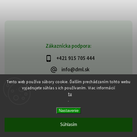
Zákaznícka podpora:
+421 915 705 444
info@dml.sk
Tento web používa súbory cookie. Ďalším prechádzaním tohto webu
vyjadrujete súhlas s ich používaním. Viac informácií
tu
.
Copyright 2026
bifeedus | BIO | DIA | BEZLEPKOVÉ POTRAVINY
. Všetky
Nastavenie
práva vyhradené.
Vytvořil
Shoptet
| Design
Shoptak.cz
Súhlasím