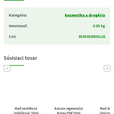
Kategória
:
kozmetika a drogéria
Hmotnosť
:
0.05 kg
EAN
:
8595058900126
Súvisiaci tovar
Previous
Next
Masť nechtíková
Balzam regeneračný
Masť divo
/měsíčková/ 50ml
Krásna Pleť 50ml
/diviznov