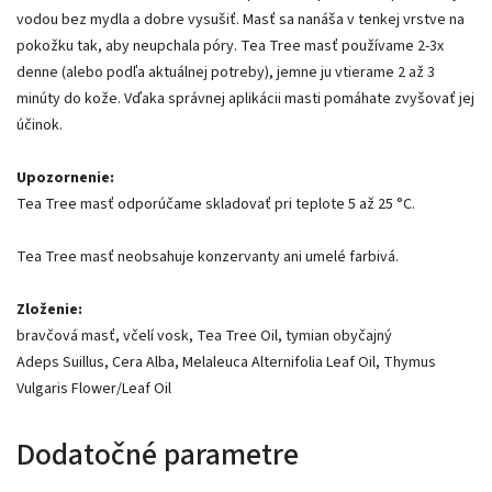
vodou bez mydla a dobre vysušiť. Masť sa nanáša v tenkej vrstve na
pokožku tak, aby neupchala póry. Tea Tree masť používame 2-3x
denne (alebo podľa aktuálnej potreby), jemne ju vtierame 2 až 3
minúty do kože. Vďaka správnej aplikácii masti pomáhate zvyšovať jej
účinok.
Upozornenie:
Tea Tree masť odporúčame skladovať pri teplote 5 až 25 °C.
Tea Tree masť neobsahuje konzervanty ani umelé farbivá.
Zloženie:
bravčová masť, včelí vosk, Tea Tree Oil, tymian obyčajný
Adeps Suillus, Cera Alba, Melaleuca Alternifolia Leaf Oil, Thymus
Vulgaris Flower/Leaf Oil
Dodatočné parametre