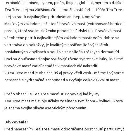
terpinolén, sabinén, cymen, pinén, thujen, globulol, myrcen a ďalšie.
Tea Tree olej má väčšinou číru alebo žltkastú farbu. 100% Tea Tree
olej sa radí k najsilnejším prírodným antiseptikom vôbec.
Masťovým základom je čistená bravčová masť (extrahovaná horúcou
parou), ktorá svojím zložením pripomína ľudský tuk. Bravčová masť
všeobecne patrí k najkvalitnejším základom mastí: veľmi dobre sa
vstrebáva do pokožky, je kvalitným nosičom liečivých látok
obsiahnutých v bylinách a používa sa na liečbu rôznych dermatitíd.
Hoci sa v súčasnosti hojne využívajú rôzne syntetické látky, kvalitné
bravčové masť zatiaľ nemôže v mastiach nič nahradiť.
V Tea Tree masti je obsiahnutý aj pravý včelí vosk - má totiž výborné
ochranné a hydratačné schopnosti a zvyšuje celkovú kvalitu masti.
Prečo obsahuje Tea Tree masť Dr. Popova aj iné byliny:
Tea Tree masť má svoje účinky zosilnené tymiánom – bylinou, ktorá
je známa svojim silným aseptickým pôsobením.
Dávkovanie:
Pred nanesením Tea Tree masti odporúčame postihnutú partiu umyť