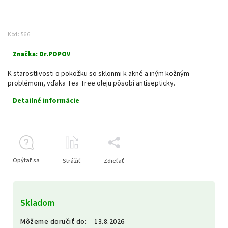
Kód:
566
Značka:
Dr.POPOV
K starostlivosti o pokožku so sklonmi k akné a iným kožným
problémom, vďaka Tea Tree oleju pôsobí antisepticky.
Detailné informácie
Opýtať sa
Strážiť
Zdieľať
Skladom
Môžeme doručiť do:
13.8.2026