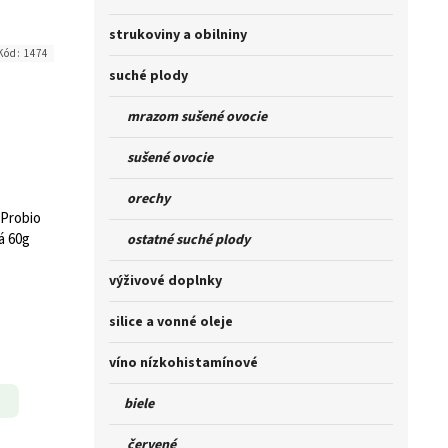
strukoviny a obilniny
Kód:
1474
suché plody
mrazom sušené ovocie
sušené ovocie
orechy
 Probio
á 60g
ostatné suché plody
výživové doplnky
silice a vonné oleje
víno nízkohistamínové
biele
červené