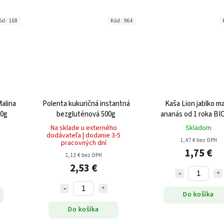
ód:
168
Kód:
964
alina
Polenta kukuričná instantná
Kaša Lion jablko m
30g
bezgluténová 500g
ananás od 1 roka BI
Na sklade u externého
Skladom
dodávateľa | dodanie 3-5
1,47 € bez DPH
pracovných dní
1,75 €
2,13 € bez DPH
2,53 €
Do košíka
Do košíka