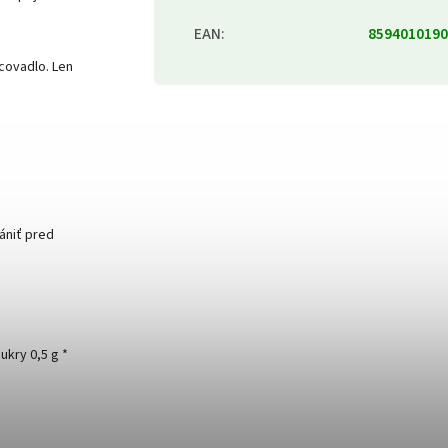
EAN
:
8594010190
covadlo. Len
rániť pred
ukry 0,5 g *