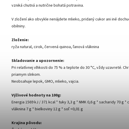
vzniká chutná a nutrične bohatá potravina.
V zložení ako obvykle nenájdete mlieko, pridaný cukor ani iné dochu
obilniny.
Zloženie:
ryža natural, cirok, červená quinoa, ľanová vláknina
Skladovanie a upozornenie:
Pri relatívnej vlhkosti do 75 % a teplote do 30 °C, vždy uzavreté. Ch
priamym slnkom.
Neobsahuje lepok, GMO, mlieko, vajcia.
Výživové hodnoty na 100g:
Energia 1569 kJ / 371 kcal * tuky 3,3 g * NMK 0,6 g * sacharidy 70 g * c
vláknina 7 g * bielkoviny 12 g * soľ <0,01 g
Krajina pôvodu: