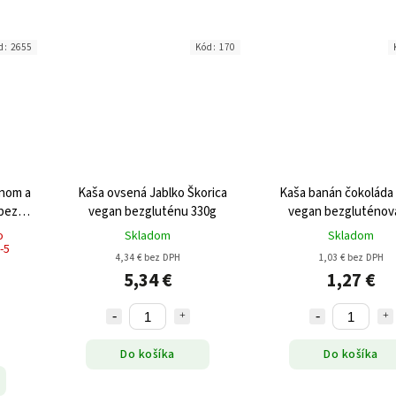
d:
2655
Kód:
170
ánom a
Kaša ovsená Jablko Škorica
Kaša banán čokoláda
bez
vegan bezgluténu 330g
vegan bezgluténov
300g
o
Skladom
Skladom
-5
4,34 € bez DPH
1,03 € bez DPH
5,34 €
1,27 €
Do košíka
Do košíka