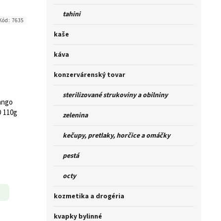
tahini
Kód:
7635
kaše
káva
konzervárenský tovar
sterilizované strukoviny a obilniny
ango
O 110g
zelenina
kečupy, pretlaky, horčice a omáčky
pestá
octy
kozmetika a drogéria
kvapky bylinné