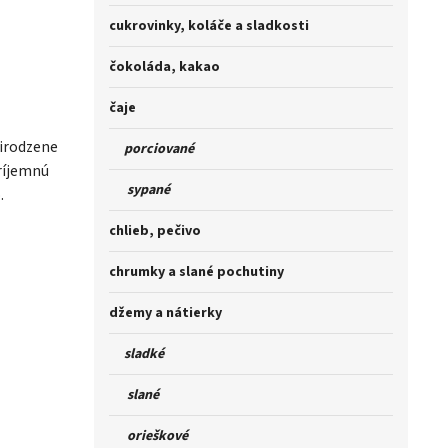
cukrovinky, koláče a sladkosti
čokoláda, kakao
čaje
rirodzene
porciované
ríjemnú
sypané
.
chlieb, pečivo
chrumky a slané pochutiny
džemy a nátierky
sladké
slané
orieškové