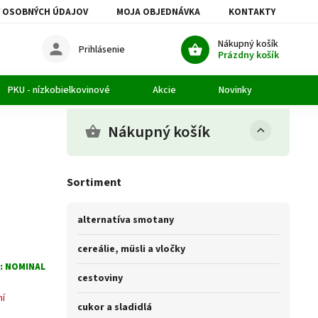
 OSOBNÝCH ÚDAJOV
MOJA OBJEDNÁVKA
KONTAKTY
Nákupný košík
Prihlásenie
Prázdny košík
PKU - nízkobielkovinové
Akcie
Novinky
Článk
Nákupný košík
Sortiment
alternatíva smotany
cereálie, müsli a vločky
:
NOMINAL
cestoviny
ní
cukor a sladidlá