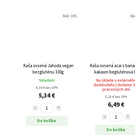
Kód:
195
Kó
Kaša ovsená Jahoda vegan
Kaša ovsená acai s ban
bezgluténu 330g
kakaom begluténová 
pridaného cukru BIO 
Skladom
Na sklade u externéh
dodávateľa | dodanie 3
4,34 € bez DPH
pracovných dní
5,34 €
5,28 € bez DPH
6,49 €
Do košíka
Do košíka