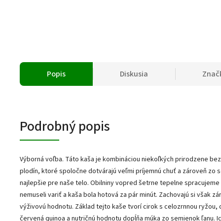
Popis
Diskusia
Znač
Podrobný popis
Výborná voľba. Táto kaša je kombináciou niekoľkých prirodzene be
plodín, ktoré spoločne dotvárajú veľmi príjemnú chuť a zároveň zo 
najlepšie pre naše telo. Obilniny vopred šetrne tepelne spracujeme 
nemuseli variť a kaša bola hotová za pár minút. Zachovajú si však zá
výživovú hodnotu. Základ tejto kaše tvorí cirok s celozrnnou ryžou,
červená quinoa a nutričnú hodnotu dopĺňa múka zo semienok ľanu. I