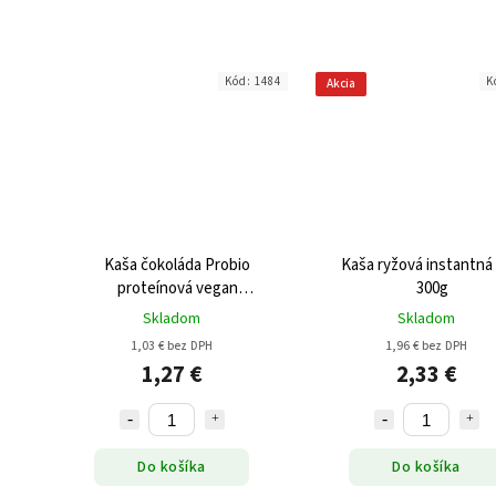
Kód:
1484
K
Akcia
Kaša čokoláda Probio
Kaša ryžová instantná
proteínová vegan
300g
bezgluténová 60g
Skladom
Skladom
1,03 € bez DPH
1,96 € bez DPH
1,27 €
2,33 €
Do košíka
Do košíka