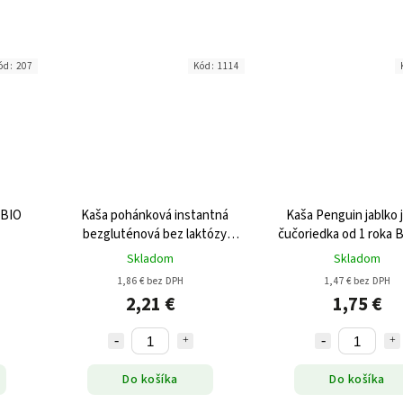
ód:
207
Kód:
1114
 BIO
Kaša pohánková instantná
Kaša Penguin jablko 
bezgluténová bez laktózy
čučoriedka od 1 roka 
250g
Skladom
Skladom
1,86 € bez DPH
1,47 € bez DPH
2,21 €
1,75 €
Do košíka
Do košíka