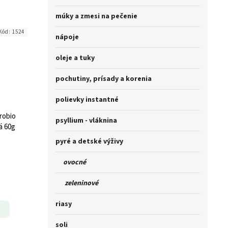
múky a zmesi na pečenie
Kód:
1524
nápoje
oleje a tuky
pochutiny, prísady a korenia
polievky instantné
robio
psyllium - vláknina
á 60g
pyré a detské výživy
ovocné
zeleninové
riasy
soli