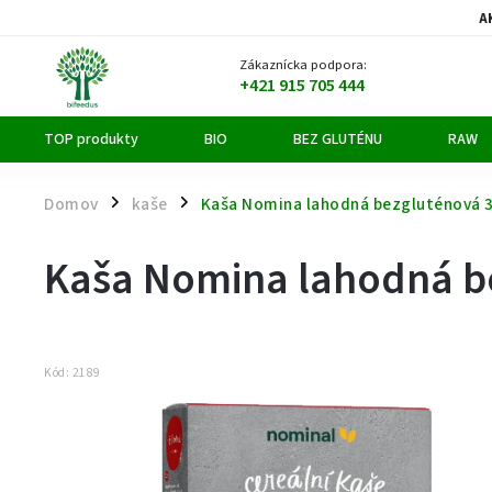
A
Zákaznícka podpora:
+421 915 705 444
TOP produkty
BIO
BEZ GLUTÉNU
RAW
Domov
kaše
Kaša Nomina lahodná bezgluténová 
/
/
Kaša Nomina lahodná b
Kód:
2189