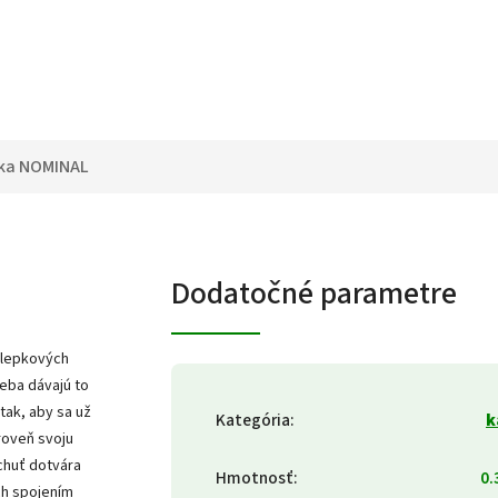
ka
NOMINAL
Dodatočné parametre
zlepkových
seba dávajú to
tak, aby sa už
Kategória
:
k
roveň svoju
 chuť dotvára
Hmotnosť
:
0.
ch spojením