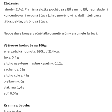
Zloženie:
jahody (51%). Primárna zložka pochádza z EÚ a mimo EÚ, neprisladená
koncentrovaná ovocná šťava (z hroznového vína, datlí), želírujúca
látka: pektín, citrónová šťava.
Neobsahuje konzervačné látky, umelé arómy ani umelé farbivá.
Výživové hodnoty na 100g:
energetická hodnota: 910kJ / 214kcal
tuky: 0,4 g
z toho nasýtené mastné kyseliny: 0,12g
sacharidy: 52g
z toho cukry: 47g
bielkoviny: 0g
vláknina: 1,4 g
soľ: 0,04g
Krajina pôvodu:
Francúzsko