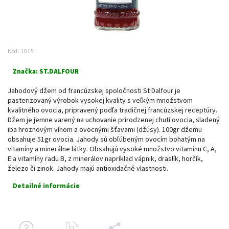
Kód:
1015
Značka:
ST.DALFOUR
Jahodový džem od francúzskej spoločnosti St Dalfour je
pasterizovaný výrobok vysokej kvality s veľkým množstvom
kvalitného ovocia, pripravený podľa tradičnej francúzskej receptúry.
Džem je jemne varený na uchovanie prirodzenej chuti ovocia, sladený
iba hroznovým vínom a ovocnými šťavami (džúsy). 100gr džemu
obsahuje 51gr ovocia. Jahody sú obľúbeným ovocím bohatým na
vitamíny a minerálne látky. Obsahujú vysoké množstvo vitamínu C, A,
E a vitamíny radu B, z minerálov napríklad vápnik, draslík, horčík,
železo či zinok. Jahody majú antioxidačné vlastnosti.
Detailné informácie