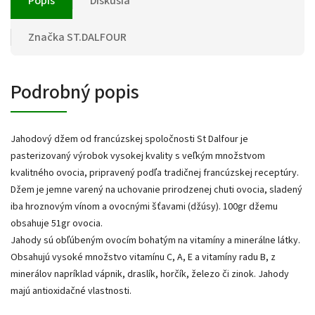
Popis
Diskusia
Značka
ST.DALFOUR
Podrobný popis
Jahodový džem od francúzskej spoločnosti St Dalfour je
pasterizovaný výrobok vysokej kvality s veľkým množstvom
kvalitného ovocia, pripravený podľa tradičnej francúzskej receptúry.
Džem je jemne varený na uchovanie prirodzenej chuti ovocia, sladený
iba hroznovým vínom a ovocnými šťavami (džúsy). 100gr džemu
obsahuje 51gr ovocia.
Jahody sú obľúbeným ovocím bohatým na vitamíny a minerálne látky.
Obsahujú vysoké množstvo vitamínu C, A, E a vitamíny radu B, z
minerálov napríklad vápnik, draslík, horčík, železo či zinok. Jahody
majú antioxidačné vlastnosti.