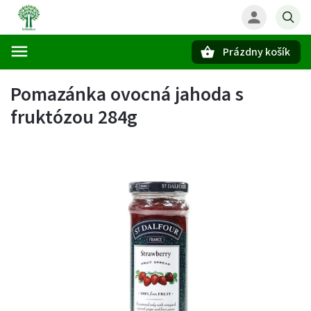
Prázdny košík
Hľadať
Pomazánka ovocná jahoda s
fruktózou 284g