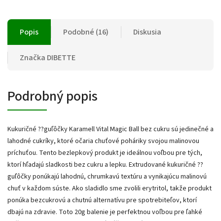
Popis
Podobné (16)
Diskusia
Značka
DIBETTE
Podrobný popis
Kukuričné ??guľôčky Karamell Vital Magic Ball bez cukru sú jedinečné a
lahodné cukríky, ktoré očaria chuťové poháriky svojou malinovou
príchuťou. Tento bezlepkový produkt je ideálnou voľbou pre tých,
ktorí hľadajú sladkosti bez cukru a lepku. Extrudované kukuričné ??
guľôčky ponúkajú lahodnú, chrumkavú textúru a vynikajúcu malinovú
chuť v každom súste. Ako sladidlo sme zvolili erytritol, takže produkt
ponúka bezcukrovú a chutnú alternatívu pre spotrebiteľov, ktorí
dbajú na zdravie. Toto 20g balenie je perfektnou voľbou pre ľahké