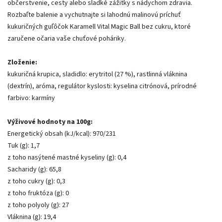
občerstvenie, cesty alebo sladké zážitky s nádychom zdravia.
Rozbaľte balenie a vychutnajte si lahodnú malinovú príchuť
kukuričných guľôčok Karamell Vital Magic Ball bez cukru, ktoré
zaručene očaria vaše chuťové poháriky.
Zloženie:
kukuričná krupica, sladidlo: erytritol (27 %), rastlinná vláknina
(dextrín), aróma, regulátor kyslosti: kyselina citrónová, prírodné
farbivo: karmíny
Výživové hodnoty na 100g:
Energetický obsah (kJ/kcal): 970/231
Tuk (g): 1,7
z toho nasýtené mastné kyseliny (g): 0,4
Sacharidy (g): 65,8
z toho cukry (g): 0,3
z toho fruktóza (g): 0
z toho polyoly (g): 27
Vláknina (g): 19,4