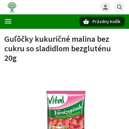
Prázdny košík
Hľadať
Guľôčky kukuričné malina bez
cukru so sladidlom bezgluténu
20g