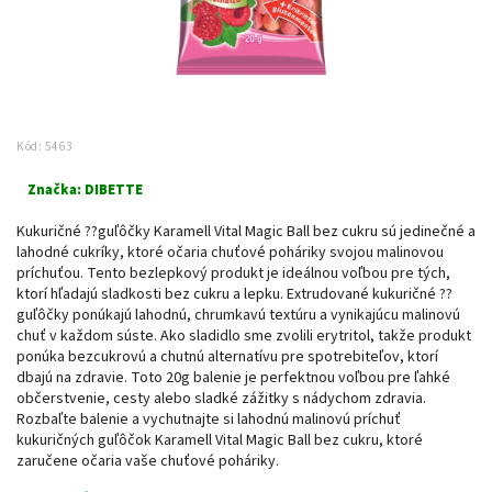
Kód:
5463
Značka:
DIBETTE
Kukuričné ??guľôčky Karamell Vital Magic Ball bez cukru sú jedinečné a
lahodné cukríky, ktoré očaria chuťové poháriky svojou malinovou
príchuťou. Tento bezlepkový produkt je ideálnou voľbou pre tých,
ktorí hľadajú sladkosti bez cukru a lepku. Extrudované kukuričné ??
guľôčky ponúkajú lahodnú, chrumkavú textúru a vynikajúcu malinovú
chuť v každom súste. Ako sladidlo sme zvolili erytritol, takže produkt
ponúka bezcukrovú a chutnú alternatívu pre spotrebiteľov, ktorí
dbajú na zdravie. Toto 20g balenie je perfektnou voľbou pre ľahké
občerstvenie, cesty alebo sladké zážitky s nádychom zdravia.
Rozbaľte balenie a vychutnajte si lahodnú malinovú príchuť
kukuričných guľôčok Karamell Vital Magic Ball bez cukru, ktoré
zaručene očaria vaše chuťové poháriky.