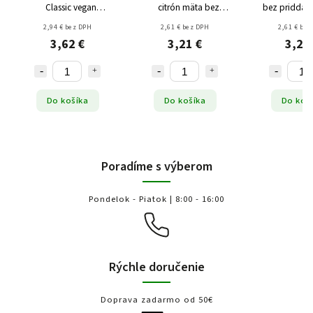
Classic vegan
citrón mäta bez
bez priddan
bezgluténu BIO 80g
pridaného cukru 80g
80g
2,94 € bez DPH
2,61 € bez DPH
2,61 € bez
3,62 €
3,21 €
3,21
Do košíka
Do košíka
Do koš
Poradíme s výberom
Pondelok - Piatok | 8:00 - 16:00
Rýchle doručenie
Doprava zadarmo od 50€