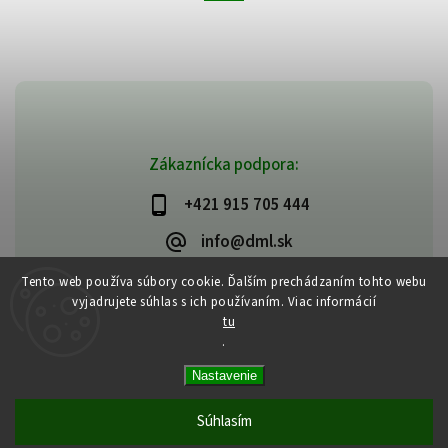
Zákaznícka podpora:
+421 915 705 444
info@dml.sk
Tento web používa súbory cookie. Ďalším prechádzaním tohto webu
vyjadrujete súhlas s ich používaním. Viac informácií
tu
.
Copyright 2026
bifeedus | BIO | DIA | BEZLEPKOVÉ POTRAVINY
. Všetky
Nastavenie
práva vyhradené.
Vytvořil
Shoptet
| Design
Shoptak.cz
Súhlasím