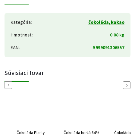
Kategória
:
čokoláda, kakao
Hmotnosť
:
0.08 kg
EAN
:
5999091306557
Súvisiaci tovar
Previous
Next
Čokoláda Planty
Čokoláda horká 64%
Čokoláda h