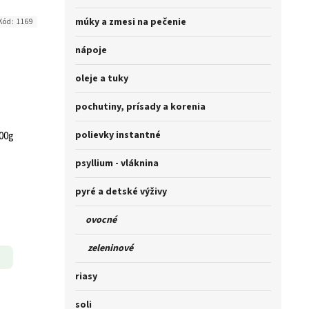
múky a zmesi na pečenie
Kód:
1169
nápoje
oleje a tuky
pochutiny, prísady a korenia
polievky instantné
00g
psyllium - vláknina
pyré a detské výživy
ovocné
zeleninové
riasy
soli