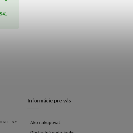
541
Informácie pre vás
OOGLE PAY
Ako nakupovať
Obchodné podmienky