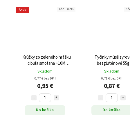
Kód:
4696
Kó
Akcia
Krúžky zo zeleného hrášku
Tyčinky müsli syrov
cibuľa smotana +10M
bezgluténové 55g
bezgluténové BIO 35g
Skladom
Skladom
0,77 € bez DPH
0,71 € bez DPH
0,95 €
0,87 €
Do košíka
Do košíka