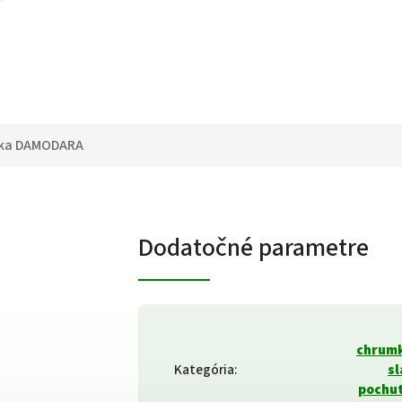
ka
DAMODARA
Dodatočné parametre
chrumk
Kategória
:
sl
pochut