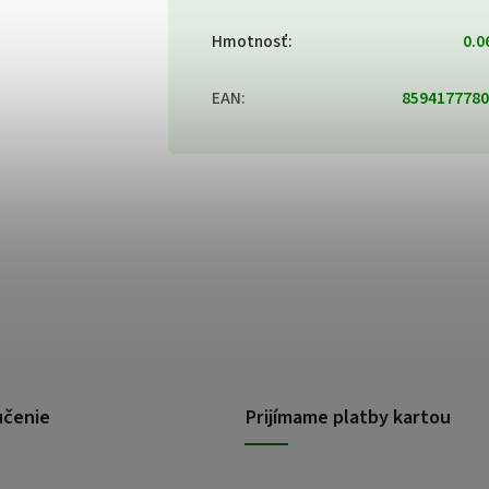
Hmotnosť
:
0.0
EAN
:
8594177780
učenie
Prijímame platby kartou