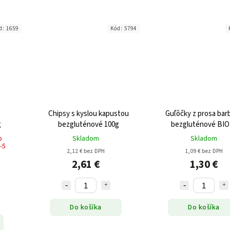
d:
1659
Kód:
5794
Chipsy s kyslou kapustou
Guľôčky z prosa ba
g
bezgluténové 100g
bezgluténové BIO
o
Skladom
Skladom
-5
2,12 € bez DPH
1,09 € bez DPH
2,61 €
1,30 €
Do košíka
Do košíka