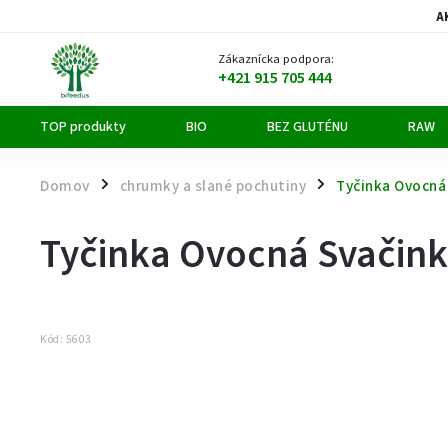
A
Zákaznícka podpora:
+421 915 705 444
TOP produkty
BIO
BEZ GLUTÉNU
RAW
Domov
chrumky a slané pochutiny
Tyčinka Ovocná
/
/
Tyčinka Ovocná Svačink
Kód:
5603