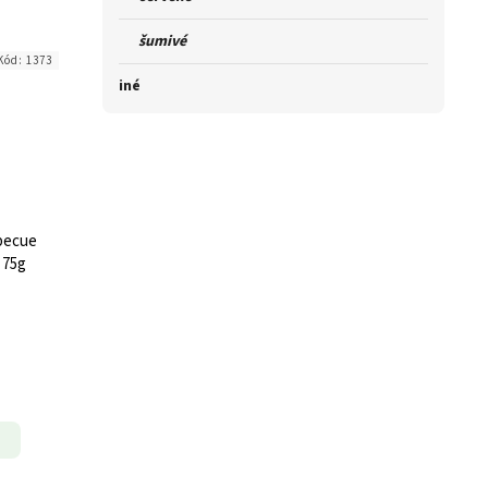
šumivé
Kód:
1373
iné
rbecue
 75g