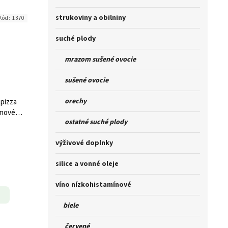
strukoviny a obilniny
Kód:
1370
suché plody
mrazom sušené ovocie
sušené ovocie
orechy
pizza
énové
ostatné suché plody
výživové doplnky
silice a vonné oleje
víno nízkohistamínové
biele
červené