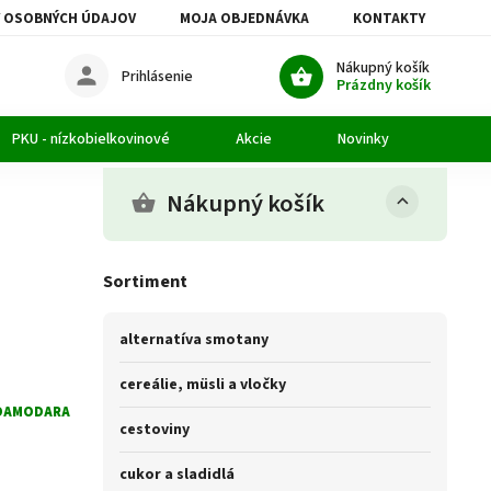
 OSOBNÝCH ÚDAJOV
MOJA OBJEDNÁVKA
KONTAKTY
Nákupný košík
Prihlásenie
Prázdny košík
PKU - nízkobielkovinové
Akcie
Novinky
Článk
Nákupný košík
Sortiment
alternatíva smotany
cereálie, müsli a vločky
DAMODARA
cestoviny
cukor a sladidlá