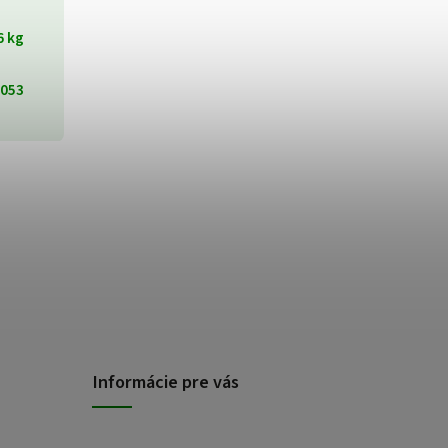
6 kg
053
Informácie pre vás