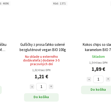
d:
4696
Kód:
1371
ášku
Guľôčky z prosa ľahko solené
Kokos chips so sl
0M
bezgluténové vegan BIO 100g
karamelom BIO 7
5g
Na sklade u externého
Skladom
dodávateľa | dodanie 3-5
1,54 € bez DPH
pracovných dní
1,89 €
1,02 € bez DPH
1,21 €
Do košíka
Do košíka