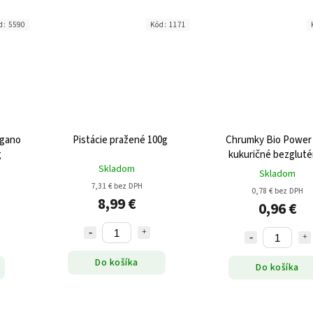
d:
5590
Kód:
1171
egano
Pistácie pražené 100g
Chrumky Bio Power 
g
kukuričné bezglut
Skladom
vegan BIO 55g
Skladom
7,31 € bez DPH
0,78 € bez DPH
8,99 €
0,96 €
Do košíka
Do košíka