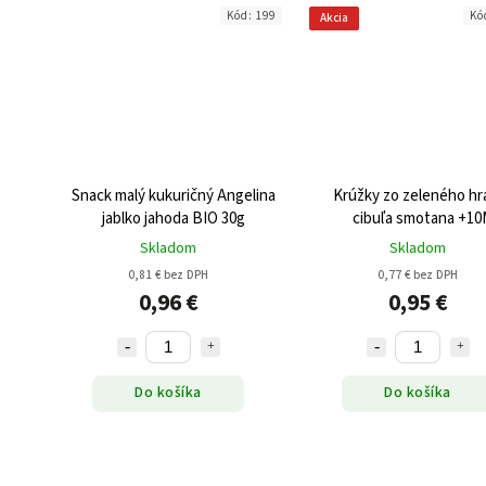
Kód:
199
Kó
Akcia
Snack malý kukuričný Angelina
Krúžky zo zeleného hr
jablko jahoda BIO 30g
cibuľa smotana +1
bezgluténové BIO 3
Skladom
Skladom
0,81 € bez DPH
0,77 € bez DPH
0,96 €
0,95 €
Do košíka
Do košíka