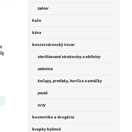
tahini
kaše
káva
konzervárenský tovar
vé
0g
sterilizované strukoviny a obilniny
zelenina
kečupy, pretlaky, horčice a omáčky
pestá
octy
kozmetika a drogéria
kvapky bylinné