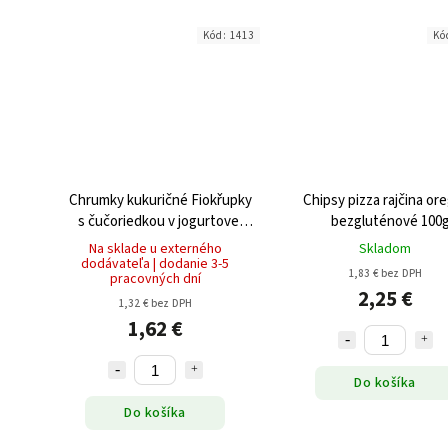
Kód:
1413
Kó
Chrumky kukuričné Fiokřupky
Chipsy pizza rajčina or
s čučoriedkou v jogurtovej
bezgluténové 100
poleve bezgluténové 80g
Na sklade u externého
Skladom
dodávateľa | dodanie 3-5
1,83 € bez DPH
pracovných dní
2,25 €
1,32 € bez DPH
1,62 €
Do košíka
Do košíka