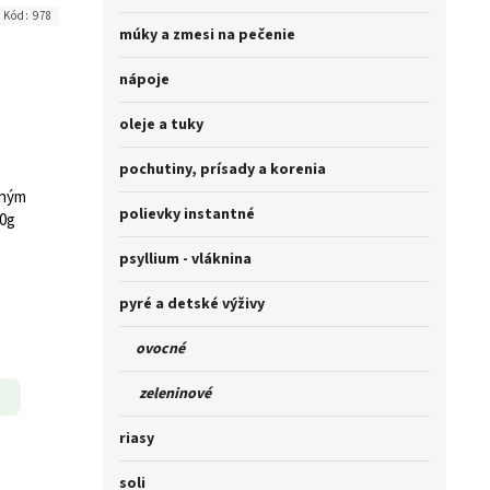
Kód:
978
múky a zmesi na pečenie
nápoje
oleje a tuky
pochutiny, prísady a korenia
aným
polievky instantné
0g
psyllium - vláknina
pyré a detské výživy
ovocné
zeleninové
riasy
soli