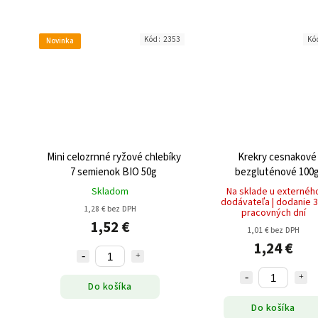
Kód:
2353
Kó
Novinka
Mini celozrnné ryžové chlebíky
Krekry cesnakové
7 semienok BIO 50g
bezgluténové 100
Skladom
Na sklade u externéh
dodávateľa | dodanie 3
1,28 € bez DPH
pracovných dní
1,52 €
1,01 € bez DPH
1,24 €
Do košíka
Do košíka