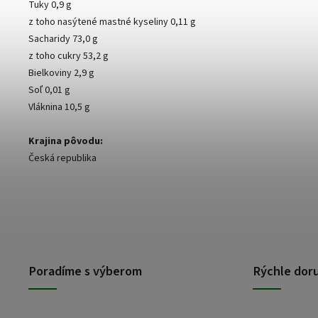
Tuky 0,9 g
z toho nasýtené mastné kyseliny 0,11 g
Sacharidy 73,0 g
z toho cukry 53,2 g
Bielkoviny 2,9 g
Soľ 0,01 g
Vláknina 10,5 g
Krajina pôvodu:
Česká republika
Poradíme s výberom
Rýchle dor