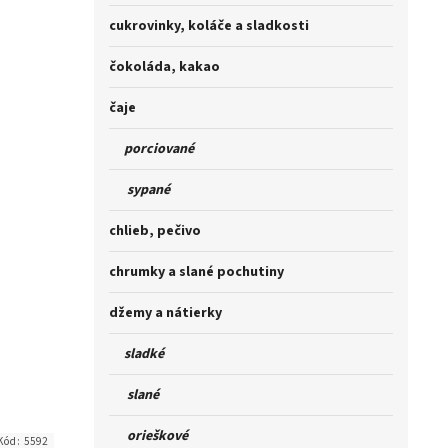
cukrovinky, koláče a sladkosti
čokoláda, kakao
čaje
porciované
sypané
chlieb, pečivo
chrumky a slané pochutiny
džemy a nátierky
sladké
slané
orieškové
Kód:
5592