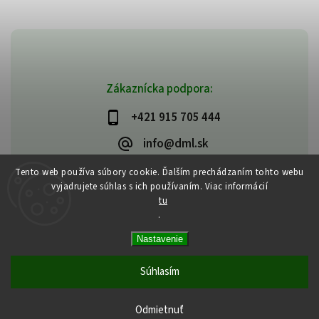
Zákaznícka podpora:
+421 915 705 444
info@dml.sk
Tento web používa súbory cookie. Ďalším prechádzaním tohto webu
vyjadrujete súhlas s ich používaním. Viac informácií
tu
.
Copyright 2026
bifeedus | BIO | DIA | BEZLEPKOVÉ POTRAVINY
. Všetky
Nastavenie
práva vyhradené.
Vytvořil
Shoptet
| Design
Shoptak.cz
Súhlasím
Odmietnuť