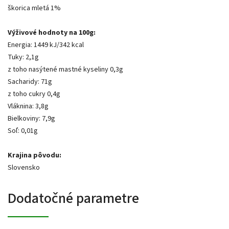
škorica mletá 1%
Výživové hodnoty na 100g:
Energia: 1449 kJ/342 kcal
Tuky: 2,1g
z toho nasýtené mastné kyseliny 0,3g
Sacharidy: 71g
z toho cukry 0,4g
Vláknina: 3,8g
Bielkoviny: 7,9g
Soľ: 0,01g
Krajina pôvodu:
Slovensko
Dodatočné parametre