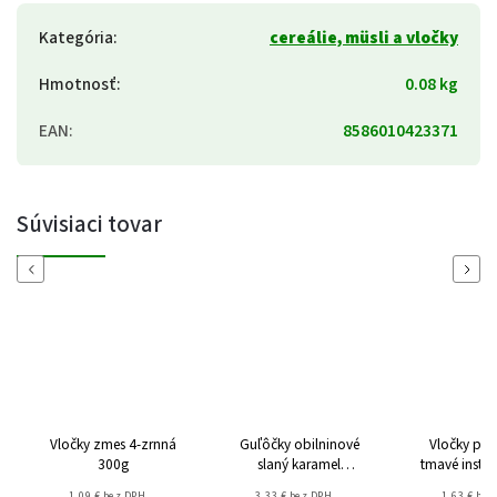
Kategória
:
cereálie, müsli a vločky
Hmotnosť
:
0.08 kg
EAN
:
8586010423371
Súvisiaci tovar
Previous
Next
Vločky zmes 4-zrnná
Guľôčky obilninové
Vločky po
300g
slaný karamel
tmavé insta
bezgluténové 375g
1,09 € bez DPH
3,33 € bez DPH
1,63 € bez